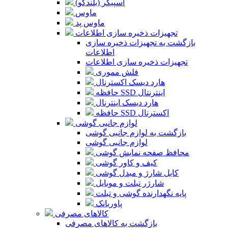
اسپیکر (بلندگو)
ماوس
ماوس پد
تجهیزات ذخیره سازی اطلاعات
بازگشت به تجهیزات ذخیره سازی
اطلاعات
تجهیزات ذخیره سازی اطلاعات
فلش مموری
هارد دیسک اکسترنال
حافظه SSD اینترنتال
هارد دیسک اینترنال
حافظه SSD اکسترنال
لوازم جانبی گوشی
بازگشت به لوازم جانبی گوشی
لوازم جانبی گوشی
محافظ صفحه نمایش گوشی
کیف و کاور گوشی
کابل شارژ و مبدل گوشی
شارژر تبلت و موبایل
پایه نگهدارنده گوشی و تبلت
پاوربانک
کالاهای مصرفی
بازگشت به کالاهای مصرفی