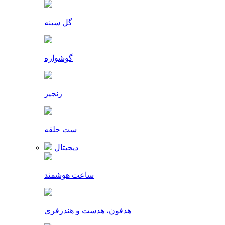
گل سینه
گوشواره
زنجیر
ست حلقه
دیجیتال
ساعت هوشمند
هدفون، هدست و هندزفری