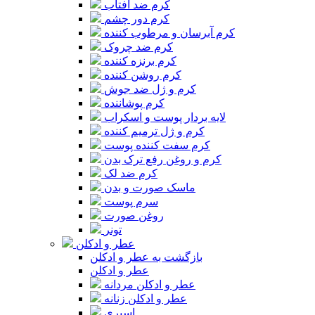
کرم ضد آفتاب
کرم دور چشم
کرم آبرسان و مرطوب کننده
کرم ضد چروک
کرم برنزه کننده
کرم روشن کننده
کرم و ژل ضد جوش
کرم پوشاننده
لایه بردار پوست و اسکراب
کرم و ژل ترمیم کننده
کرم سفت کننده پوست
کرم و روغن رفع ترک بدن
کرم ضد لک
ماسک صورت و بدن
سرم پوست
روغن صورت
تونر
عطر و ادکلن
بازگشت به عطر و ادکلن
عطر و ادکلن
عطر و ادکلن مردانه
عطر و ادکلن زنانه
اسپری