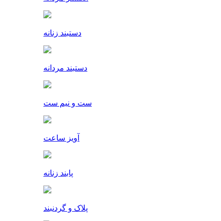
دستبند زنانه
دستبند مردانه
ست و نیم ست
آویز ساعت
پابند زنانه
پلاک و گردنبند