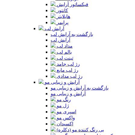
فیکساتور آرایش
کانتور
هایلایتر
پرایمر
آرایش لب
بازگشت به آرایش لب
آرایش لب
مداد لب
بالم لب
تینت لب
رژ لب جامد
رژ لب مایع
رژ لب مدادی
آرایش و زیبایی مو
بازگشت به آرایش و زیبایی مو
آرایش و زیبایی مو
رنگ مو
ژل مو
اسپری مو
واکس مو
اکسیدان
بی رنگ کننده مو (دکلره)