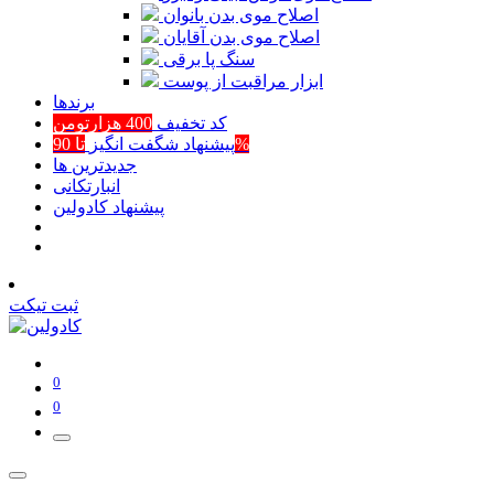
اصلاح موی بدن بانوان
اصلاح موی بدن آقایان
سنگ پا برقی
ابزار مراقبت از پوست
برند‌ها
کد تخفیف
400 هزارتومن
تا 90%
پیشنهاد شگفت انگیز
جدیدترین ها
انبارتکانی
پیشنهاد کادولین
ثبت تیکت
0
0