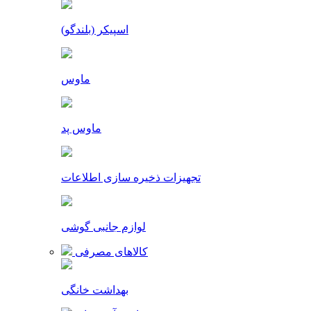
اسپیکر (بلندگو)
ماوس
ماوس پد
تجهیزات ذخیره سازی اطلاعات
لوازم جانبی گوشی
کالاهای مصرفی
بهداشت خانگی