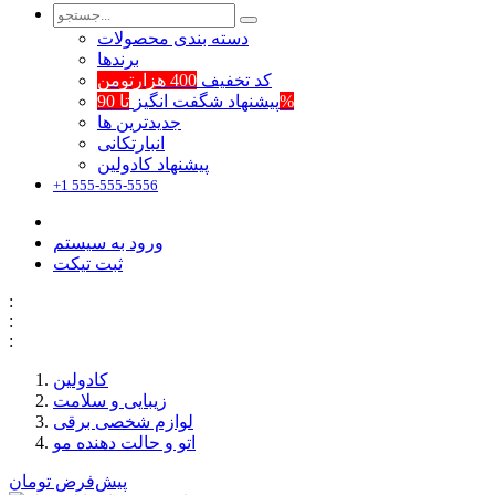
دسته بندی محصولات
برند‌ها
کد تخفیف
400 هزارتومن
تا 90%
پیشنهاد شگفت انگیز
جدیدترین ها
انبارتکانی
پیشنهاد کادولین
+1 555-555-5556
ورود به سیستم
ثبت تیکت
:
:
:
کادولین
زیبایی و سلامت
لوازم شخصی برقی
اتو و حالت دهنده مو
پیش‌فرض
تومان