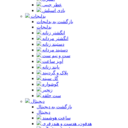
عطر جیبی
بادی اسپلش
بدلیجات
بازگشت به بدلیجات
بدلیجات
انگشتر زنانه
انگشتر مردانه
دستبند زنانه
دستبند مردانه
ست و نیم ست
آویز ساعت
پابند زنانه
پلاک و گردنبند
گل سینه
گوشواره
زنجیر
ست حلقه
دیجیتال
بازگشت به دیجیتال
دیجیتال
ساعت هوشمند
هدفون، هدست و هندزفری