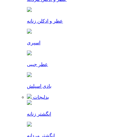
عطر و ادکلن زنانه
اسپری
عطر جیبی
بادی اسپلش
بدلیجات
انگشتر زنانه
انگشتر مردانه