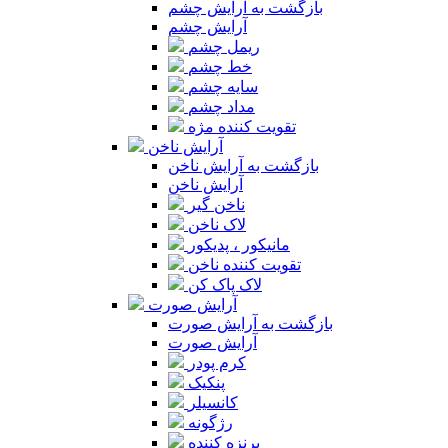
بازگشت به آرایش چشم
آرایش چشم
ریمل چشم
خط چشم
سایه چشم
مداد چشم
تقویت کننده مژه
آرایش ناخن
بازگشت به آرایش ناخن
آرایش ناخن
ناخن گیر
لاک ناخن
مانیکور ، پدیکور
تقویت کننده ناخن
لاک پاک کن
آرایش صورت
بازگشت به آرایش صورت
آرایش صورت
کرم پودر
پنکیک
کانسیلر
رژگونه
برنزه کننده