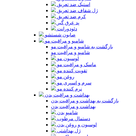
استیک ضد تعریق
ژل شفاف ضد تعریق
کرم ضد تعریق
پد عرق گیر
دئودورانت
صابون شستشو
شامپو و مراقبت مو
بازگشت به شامپو و مراقبت مو
شامپو و مراقبت مو
لوسیون مو
ماسک و مراقبت مو
تقویت کننده مو
روغن مو
سرم و اسپری مو
نرم کننده مو
بهداشت و مراقبت بدن
بازگشت به بهداشت و مراقبت بدن
بهداشت و مراقبت بدن
شامپو بدن
دستمال مرطوب
لوسیون و روغن بدن
ژل بهداشتی