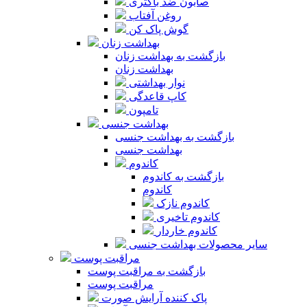
صابون ضد باکتری
روغن آفتاب
گوش پاک کن
بهداشت زنان
بازگشت به بهداشت زنان
بهداشت زنان
نوار بهداشتی
کاپ قاعدگی
تامپون
بهداشت جنسی
بازگشت به بهداشت جنسی
بهداشت جنسی
کاندوم
بازگشت به کاندوم
کاندوم
کاندوم نازک
کاندوم تاخیری
کاندوم خاردار
سایر محصولات بهداشت جنسی
مراقبت پوست
بازگشت به مراقبت پوست
مراقبت پوست
پاک کننده آرایش صورت