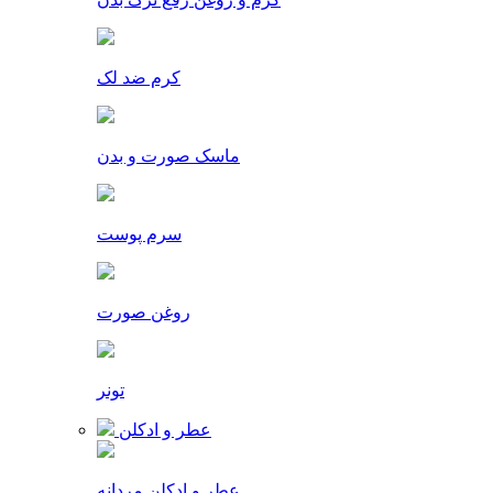
کرم ضد لک
ماسک صورت و بدن
سرم پوست
روغن صورت
تونر
عطر و ادکلن
عطر و ادکلن مردانه