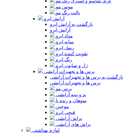
کرم، شامپو و اسپری رنگ مو
موس مو
پالت رنگ مو
آرایش ابرو
بازگشت به آرایش ابرو
آرایش ابرو
مداد ابرو
سایه ابرو
ریمل ابرو
تقویت کننده ابرو
رنگ ابرو
ژل و صابون ابرو
برس ها و تجهیزات آرایشی
بازگشت به برس ها و تجهیزات آرایشی
برس ها و تجهیزات آرایشی
برس مو
پد و پنبه آرایشی
سوهان و رنده پا
موچین
قیچی ابرو
تراش آرایشی
براش های آرایشی
لوازم بهداشتی