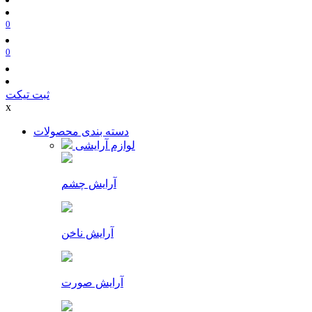
0
0
ثبت تیکت
x
دسته بندی محصولات
لوازم آرایشی
آرایش چشم
آرایش ناخن
آرایش صورت