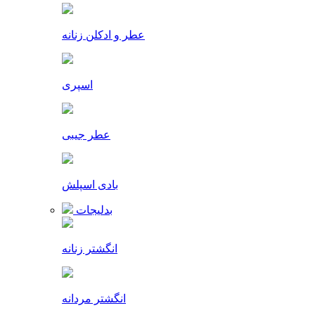
عطر و ادکلن زنانه
اسپری
عطر جیبی
بادی اسپلش
بدلیجات
انگشتر زنانه
انگشتر مردانه