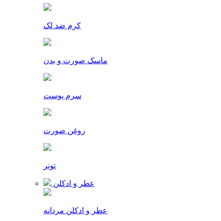
کرم ضد لک
ماسک صورت و بدن
سرم پوست
روغن صورت
تونر
عطر و ادکلن
عطر و ادکلن مردانه