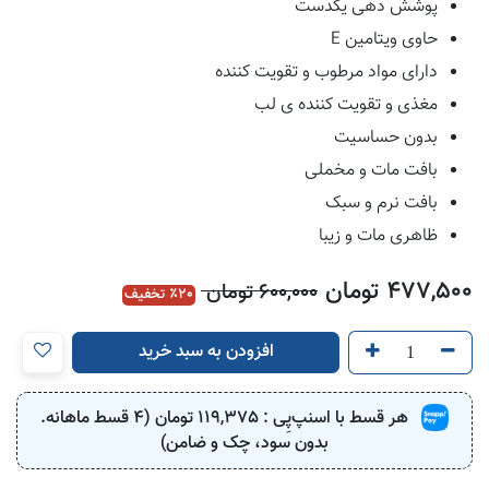
پوشش دهی یکدست
حاوی ویتامین E
دارای مواد مرطوب و تقویت کننده
مغذی و تقویت کننده ی لب
بدون حساسیت
بافت مات و مخملی
بافت نرم و سبک
ظاهری مات و زیبا
477,500
تومان
600,000
تومان
20
٪ تخفیف
افزودن به سبد خرید
هر قسط با اسنپ‌پِی :
119,375
تومان (4 قسط ماهانه.
بدون سود، چک و ضامن)