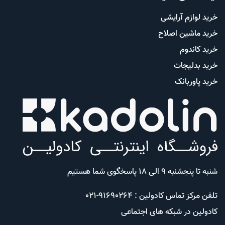
خرید لوازم آرایشی
خرید ماشین اصلاح
خرید کاندوم
خرید بدلیجات
خرید پاوربانک
شنبه تا پنجشنبه 9 الی 18 پاسخگوی شما هستیم
تلفن مرکز تماس کادولین : 91690264-021
کادولین در شبکه های اجتماعی