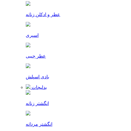
عطر و ادکلن زنانه
اسپری
عطر جیبی
بادی اسپلش
بدلیجات
انگشتر زنانه
انگشتر مردانه