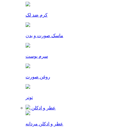
کرم ضد لک
ماسک صورت و بدن
سرم پوست
روغن صورت
تونر
عطر و ادکلن
عطر و ادکلن مردانه