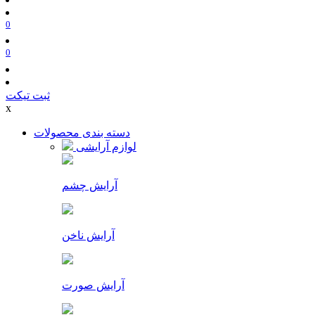
0
0
ثبت تیکت
x
دسته بندی محصولات
لوازم آرایشی
آرایش چشم
آرایش ناخن
آرایش صورت