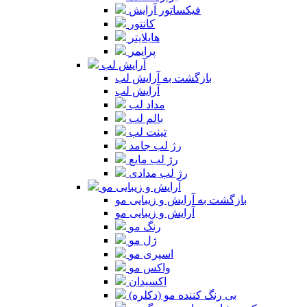
فیکساتور آرایش
کانتور
هایلایتر
پرایمر
آرایش لب
بازگشت به آرایش لب
آرایش لب
مداد لب
بالم لب
تینت لب
رژ لب جامد
رژ لب مایع
رژ لب مدادی
آرایش و زیبایی مو
بازگشت به آرایش و زیبایی مو
آرایش و زیبایی مو
رنگ مو
ژل مو
اسپری مو
واکس مو
اکسیدان
بی رنگ کننده مو (دکلره)