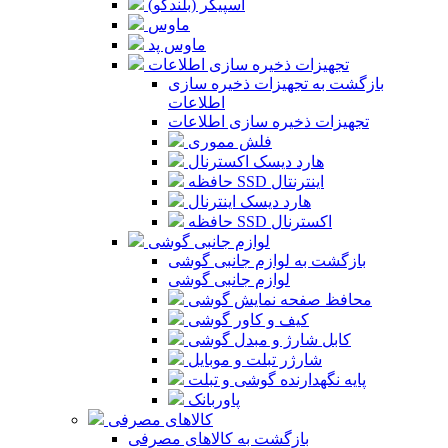
اسپیکر (بلندگو)
ماوس
ماوس پد
تجهیزات ذخیره سازی اطلاعات
بازگشت به تجهیزات ذخیره سازی
اطلاعات
تجهیزات ذخیره سازی اطلاعات
فلش مموری
هارد دیسک اکسترنال
حافظه SSD اینترنتال
هارد دیسک اینترنال
حافظه SSD اکسترنال
لوازم جانبی گوشی
بازگشت به لوازم جانبی گوشی
لوازم جانبی گوشی
محافظ صفحه نمایش گوشی
کیف و کاور گوشی
کابل شارژ و مبدل گوشی
شارژر تبلت و موبایل
پایه نگهدارنده گوشی و تبلت
پاوربانک
کالاهای مصرفی
بازگشت به کالاهای مصرفی