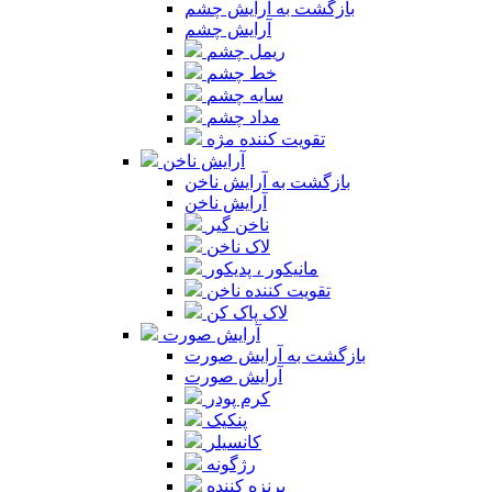
بازگشت به آرایش چشم
آرایش چشم
ریمل چشم
خط چشم
سایه چشم
مداد چشم
تقویت کننده مژه
آرایش ناخن
بازگشت به آرایش ناخن
آرایش ناخن
ناخن گیر
لاک ناخن
مانیکور ، پدیکور
تقویت کننده ناخن
لاک پاک کن
آرایش صورت
بازگشت به آرایش صورت
آرایش صورت
کرم پودر
پنکیک
کانسیلر
رژگونه
برنزه کننده