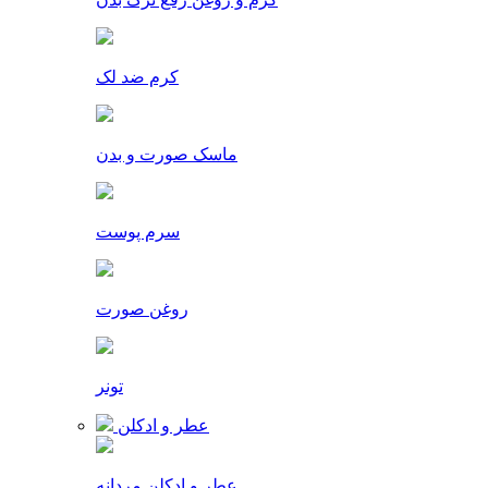
کرم ضد لک
ماسک صورت و بدن
سرم پوست
روغن صورت
تونر
عطر و ادکلن
عطر و ادکلن مردانه