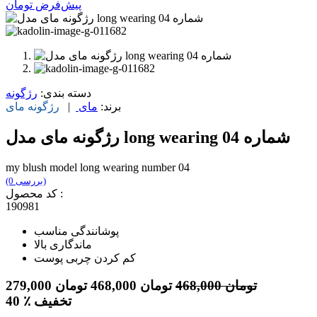
پیش‌فرض
تومان
دسته بندی:
رژگونه
برند:
مای
|
رژگونه
مای
رژگونه مای مدل long wearing شماره 04
my blush model long wearing number 04
(0 بررسی)
کد محصول :
190981
پوشانندگی مناسب
ماندگاری بالا
کم کردن چربی پوست
تومان
468,000
تومان
468,000
تومان
279,000
٪ تخفیف
40