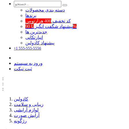
دسته بندی محصولات
برند‌ها
کد تخفیف
400 هزارتومن
تا 90%
پیشنهاد شگفت انگیز
جدیدترین ها
انبارتکانی
پیشنهاد کادولین
+1 555-555-5556
ورود به سیستم
ثبت تیکت
:
:
:
کادولین
زیبایی و سلامت
لوازم آرایشی
آرایش صورت
رژگونه