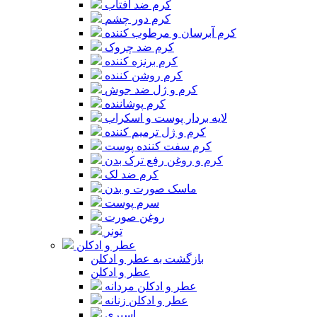
کرم ضد آفتاب
کرم دور چشم
کرم آبرسان و مرطوب کننده
کرم ضد چروک
کرم برنزه کننده
کرم روشن کننده
کرم و ژل ضد جوش
کرم پوشاننده
لایه بردار پوست و اسکراب
کرم و ژل ترمیم کننده
کرم سفت کننده پوست
کرم و روغن رفع ترک بدن
کرم ضد لک
ماسک صورت و بدن
سرم پوست
روغن صورت
تونر
عطر و ادکلن
بازگشت به عطر و ادکلن
عطر و ادکلن
عطر و ادکلن مردانه
عطر و ادکلن زنانه
اسپری