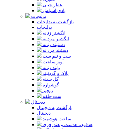
عطر جیبی
بادی اسپلش
بدلیجات
بازگشت به بدلیجات
بدلیجات
انگشتر زنانه
انگشتر مردانه
دستبند زنانه
دستبند مردانه
ست و نیم ست
آویز ساعت
پابند زنانه
پلاک و گردنبند
گل سینه
گوشواره
زنجیر
ست حلقه
دیجیتال
بازگشت به دیجیتال
دیجیتال
ساعت هوشمند
هدفون، هدست و هندزفری