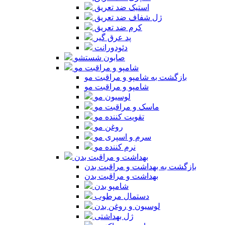
استیک ضد تعریق
ژل شفاف ضد تعریق
کرم ضد تعریق
پد عرق گیر
دئودورانت
صابون شستشو
شامپو و مراقبت مو
بازگشت به شامپو و مراقبت مو
شامپو و مراقبت مو
لوسیون مو
ماسک و مراقبت مو
تقویت کننده مو
روغن مو
سرم و اسپری مو
نرم کننده مو
بهداشت و مراقبت بدن
بازگشت به بهداشت و مراقبت بدن
بهداشت و مراقبت بدن
شامپو بدن
دستمال مرطوب
لوسیون و روغن بدن
ژل بهداشتی