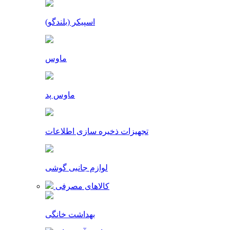
اسپیکر (بلندگو)
ماوس
ماوس پد
تجهیزات ذخیره سازی اطلاعات
لوازم جانبی گوشی
کالاهای مصرفی
بهداشت خانگی