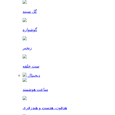
گل سینه
گوشواره
زنجیر
ست حلقه
دیجیتال
ساعت هوشمند
هدفون، هدست و هندزفری