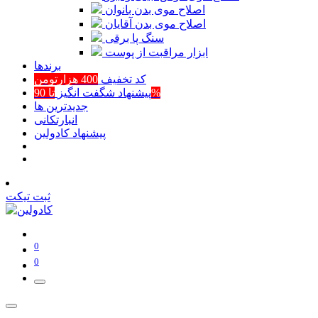
اصلاح موی بدن بانوان
اصلاح موی بدن آقایان
سنگ پا برقی
ابزار مراقبت از پوست
برند‌ها
کد تخفیف
400 هزارتومن
تا 90%
پیشنهاد شگفت انگیز
جدیدترین ها
انبارتکانی
پیشنهاد کادولین
ثبت تیکت
0
0