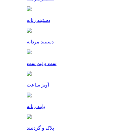
دستبند زنانه
دستبند مردانه
ست و نیم ست
آویز ساعت
پابند زنانه
پلاک و گردنبند