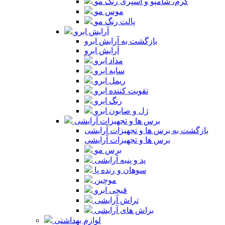
کرم، شامپو و اسپری رنگ مو
موس مو
پالت رنگ مو
آرایش ابرو
بازگشت به آرایش ابرو
آرایش ابرو
مداد ابرو
سایه ابرو
ریمل ابرو
تقویت کننده ابرو
رنگ ابرو
ژل و صابون ابرو
برس ها و تجهیزات آرایشی
بازگشت به برس ها و تجهیزات آرایشی
برس ها و تجهیزات آرایشی
برس مو
پد و پنبه آرایشی
سوهان و رنده پا
موچین
قیچی ابرو
تراش آرایشی
براش های آرایشی
لوازم بهداشتی