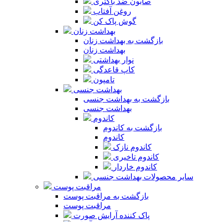
صابون ضد باکتری
روغن آفتاب
گوش پاک کن
بهداشت زنان
بازگشت به بهداشت زنان
بهداشت زنان
نوار بهداشتی
کاپ قاعدگی
تامپون
بهداشت جنسی
بازگشت به بهداشت جنسی
بهداشت جنسی
کاندوم
بازگشت به کاندوم
کاندوم
کاندوم نازک
کاندوم تاخیری
کاندوم خاردار
سایر محصولات بهداشت جنسی
مراقبت پوست
بازگشت به مراقبت پوست
مراقبت پوست
پاک کننده آرایش صورت