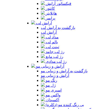
فیکساتور آرایش
کانتور
هایلایتر
پرایمر
آرایش لب
بازگشت به آرایش لب
آرایش لب
مداد لب
بالم لب
تینت لب
رژ لب جامد
رژ لب مایع
رژ لب مدادی
آرایش و زیبایی مو
بازگشت به آرایش و زیبایی مو
آرایش و زیبایی مو
رنگ مو
ژل مو
اسپری مو
واکس مو
اکسیدان
بی رنگ کننده مو (دکلره)