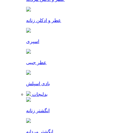
عطر و ادکلن زنانه
اسپری
عطر جیبی
بادی اسپلش
بدلیجات
انگشتر زنانه
انگشتر مردانه