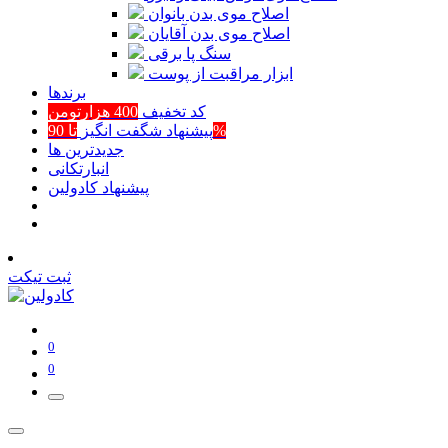
اصلاح موی بدن بانوان
اصلاح موی بدن آقایان
سنگ پا برقی
ابزار مراقبت از پوست
برند‌ها
کد تخفیف
400 هزارتومن
تا 90%
پیشنهاد شگفت انگیز
جدیدترین ها
انبارتکانی
پیشنهاد کادولین
ثبت تیکت
0
0