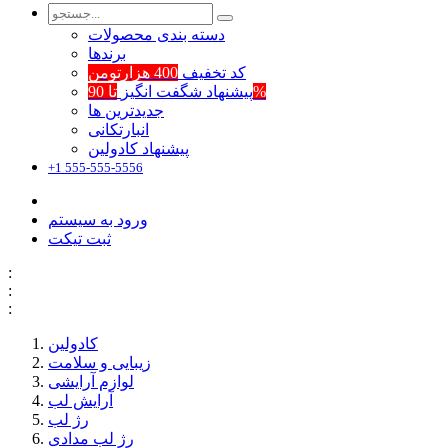
دسته بندی محصولات
برند‌ها
کد تخفیف
400 هزارتومن
تا 90%
پیشنهاد شگفت انگیز
جدیدترین ها
انبارتکانی
پیشنهاد کادولین
+1 555-555-5556
ورود به سیستم
ثبت تیکت
:
:
:
کادولین
زیبایی و سلامت
لوازم آرایشی
آرایش لب
رژ لب
رژ لب مدادی