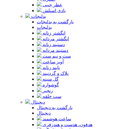
عطر جیبی
بادی اسپلش
بدلیجات
بازگشت به بدلیجات
بدلیجات
انگشتر زنانه
انگشتر مردانه
دستبند زنانه
دستبند مردانه
ست و نیم ست
آویز ساعت
پابند زنانه
پلاک و گردنبند
گل سینه
گوشواره
زنجیر
ست حلقه
دیجیتال
بازگشت به دیجیتال
دیجیتال
ساعت هوشمند
هدفون، هدست و هندزفری