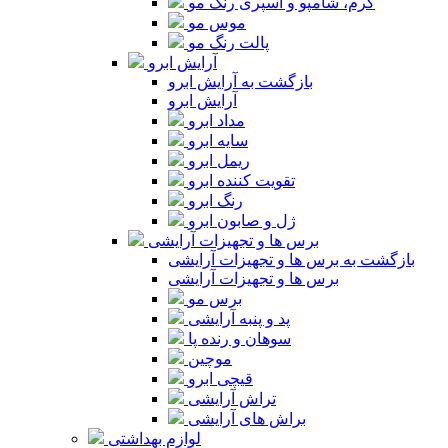
کرم، شامپو و اسپری رنگ مو
موس مو
پالت رنگ مو
آرایش ابرو
بازگشت به آرایش ابرو
آرایش ابرو
مداد ابرو
سایه ابرو
ریمل ابرو
تقویت کننده ابرو
رنگ ابرو
ژل و صابون ابرو
برس ها و تجهیزات آرایشی
بازگشت به برس ها و تجهیزات آرایشی
برس ها و تجهیزات آرایشی
برس مو
پد و پنبه آرایشی
سوهان و رنده پا
موچین
قیچی ابرو
تراش آرایشی
براش های آرایشی
لوازم بهداشتی