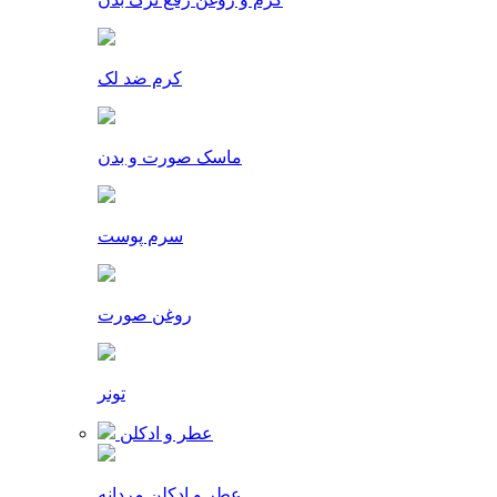
کرم ضد لک
ماسک صورت و بدن
سرم پوست
روغن صورت
تونر
عطر و ادکلن
عطر و ادکلن مردانه