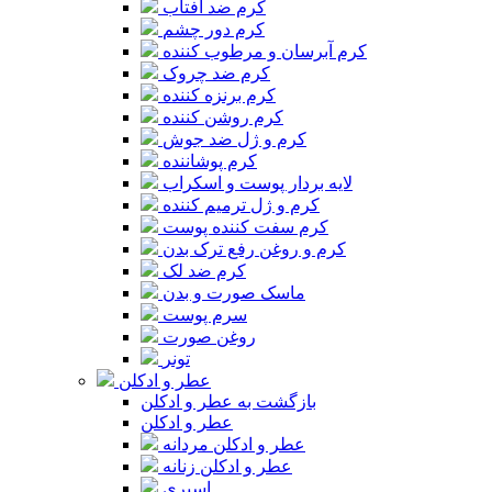
کرم ضد آفتاب
کرم دور چشم
کرم آبرسان و مرطوب کننده
کرم ضد چروک
کرم برنزه کننده
کرم روشن کننده
کرم و ژل ضد جوش
کرم پوشاننده
لایه بردار پوست و اسکراب
کرم و ژل ترمیم کننده
کرم سفت کننده پوست
کرم و روغن رفع ترک بدن
کرم ضد لک
ماسک صورت و بدن
سرم پوست
روغن صورت
تونر
عطر و ادکلن
بازگشت به عطر و ادکلن
عطر و ادکلن
عطر و ادکلن مردانه
عطر و ادکلن زنانه
اسپری