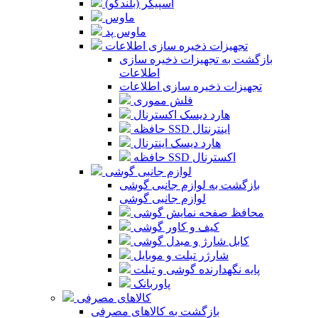
اسپیکر (بلندگو)
ماوس
ماوس پد
تجهیزات ذخیره سازی اطلاعات
بازگشت به تجهیزات ذخیره سازی
اطلاعات
تجهیزات ذخیره سازی اطلاعات
فلش مموری
هارد دیسک اکسترنال
حافظه SSD اینترنتال
هارد دیسک اینترنال
حافظه SSD اکسترنال
لوازم جانبی گوشی
بازگشت به لوازم جانبی گوشی
لوازم جانبی گوشی
محافظ صفحه نمایش گوشی
کیف و کاور گوشی
کابل شارژ و مبدل گوشی
شارژر تبلت و موبایل
پایه نگهدارنده گوشی و تبلت
پاوربانک
کالاهای مصرفی
بازگشت به کالاهای مصرفی