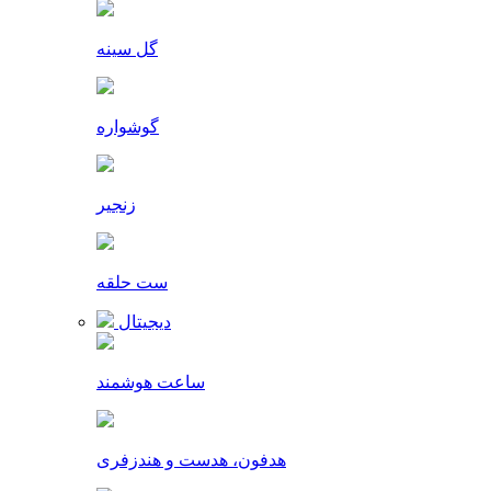
گل سینه
گوشواره
زنجیر
ست حلقه
دیجیتال
ساعت هوشمند
هدفون، هدست و هندزفری