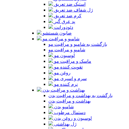
استیک ضد تعریق
ژل شفاف ضد تعریق
کرم ضد تعریق
پد عرق گیر
دئودورانت
صابون شستشو
شامپو و مراقبت مو
بازگشت به شامپو و مراقبت مو
شامپو و مراقبت مو
لوسیون مو
ماسک و مراقبت مو
تقویت کننده مو
روغن مو
سرم و اسپری مو
نرم کننده مو
بهداشت و مراقبت بدن
بازگشت به بهداشت و مراقبت بدن
بهداشت و مراقبت بدن
شامپو بدن
دستمال مرطوب
لوسیون و روغن بدن
ژل بهداشتی