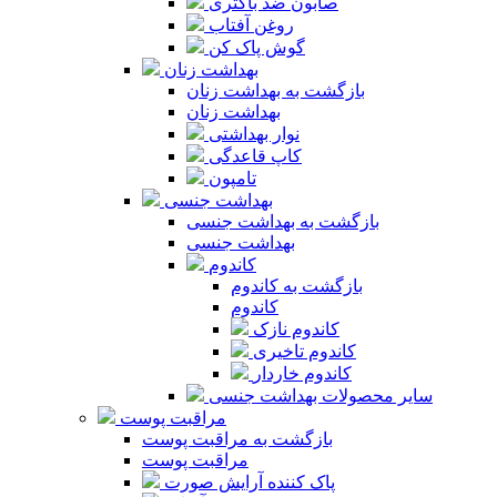
صابون ضد باکتری
روغن آفتاب
گوش پاک کن
بهداشت زنان
بازگشت به بهداشت زنان
بهداشت زنان
نوار بهداشتی
کاپ قاعدگی
تامپون
بهداشت جنسی
بازگشت به بهداشت جنسی
بهداشت جنسی
کاندوم
بازگشت به کاندوم
کاندوم
کاندوم نازک
کاندوم تاخیری
کاندوم خاردار
سایر محصولات بهداشت جنسی
مراقبت پوست
بازگشت به مراقبت پوست
مراقبت پوست
پاک کننده آرایش صورت