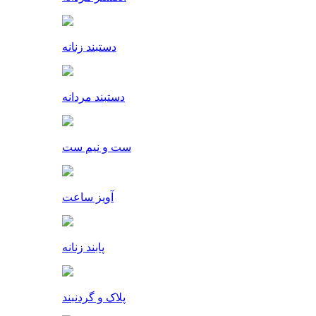
دستبند زنانه
دستبند مردانه
ست و نیم ست
آویز ساعت
پابند زنانه
پلاک و گردنبند