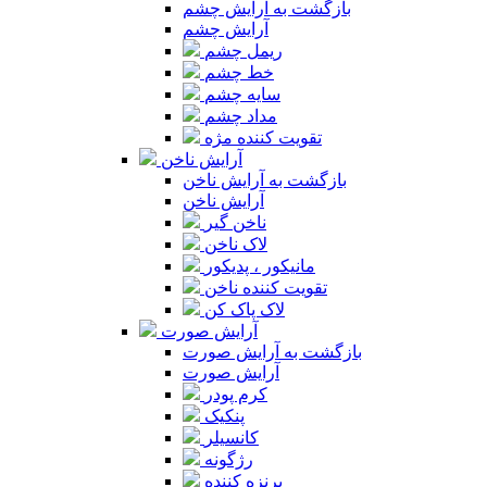
بازگشت به آرایش چشم
آرایش چشم
ریمل چشم
خط چشم
سایه چشم
مداد چشم
تقویت کننده مژه
آرایش ناخن
بازگشت به آرایش ناخن
آرایش ناخن
ناخن گیر
لاک ناخن
مانیکور ، پدیکور
تقویت کننده ناخن
لاک پاک کن
آرایش صورت
بازگشت به آرایش صورت
آرایش صورت
کرم پودر
پنکیک
کانسیلر
رژگونه
برنزه کننده