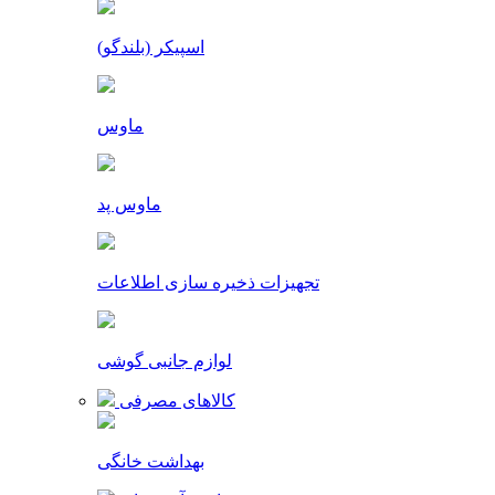
اسپیکر (بلندگو)
ماوس
ماوس پد
تجهیزات ذخیره سازی اطلاعات
لوازم جانبی گوشی
کالاهای مصرفی
بهداشت خانگی