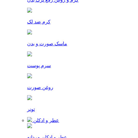
کرم ضد لک
ماسک صورت و بدن
سرم پوست
روغن صورت
تونر
عطر و ادکلن
عطر و ادکلن مردانه