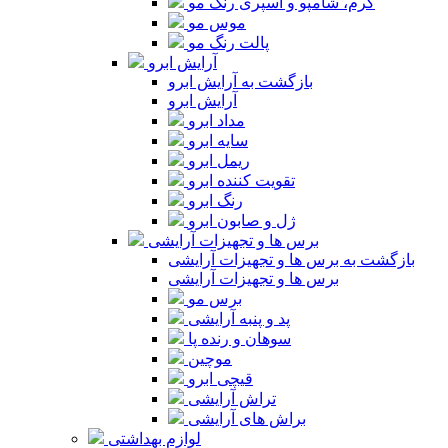
کرم، شامپو و اسپری رنگ مو
موس مو
پالت رنگ مو
آرایش ابرو
بازگشت به آرایش ابرو
آرایش ابرو
مداد ابرو
سایه ابرو
ریمل ابرو
تقویت کننده ابرو
رنگ ابرو
ژل و صابون ابرو
برس ها و تجهیزات آرایشی
بازگشت به برس ها و تجهیزات آرایشی
برس ها و تجهیزات آرایشی
برس مو
پد و پنبه آرایشی
سوهان و رنده پا
موچین
قیچی ابرو
تراش آرایشی
براش های آرایشی
لوازم بهداشتی