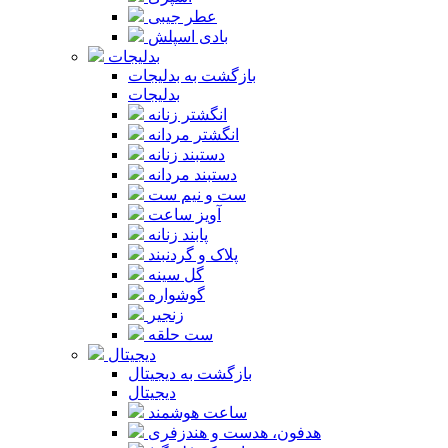
عطر جیبی
بادی اسپلش
بدلیجات
بازگشت به بدلیجات
بدلیجات
انگشتر زنانه
انگشتر مردانه
دستبند زنانه
دستبند مردانه
ست و نیم ست
آویز ساعت
پابند زنانه
پلاک و گردنبند
گل سینه
گوشواره
زنجیر
ست حلقه
دیجیتال
بازگشت به دیجیتال
دیجیتال
ساعت هوشمند
هدفون، هدست و هندزفری