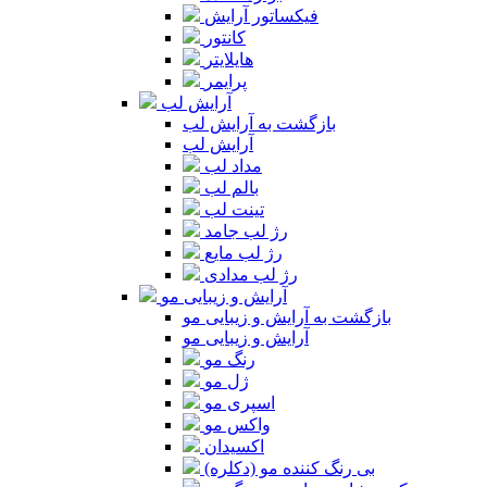
فیکساتور آرایش
کانتور
هایلایتر
پرایمر
آرایش لب
بازگشت به آرایش لب
آرایش لب
مداد لب
بالم لب
تینت لب
رژ لب جامد
رژ لب مایع
رژ لب مدادی
آرایش و زیبایی مو
بازگشت به آرایش و زیبایی مو
آرایش و زیبایی مو
رنگ مو
ژل مو
اسپری مو
واکس مو
اکسیدان
بی رنگ کننده مو (دکلره)