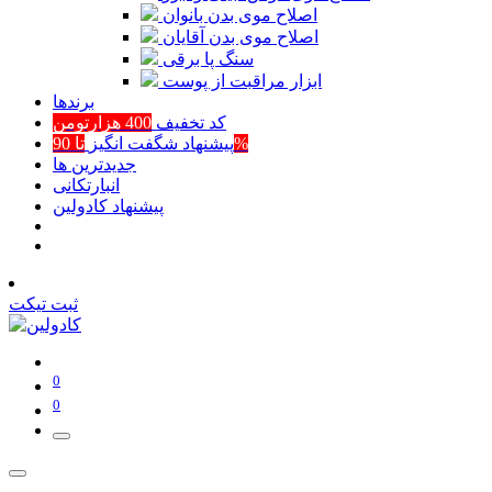
اصلاح موی بدن بانوان
اصلاح موی بدن آقایان
سنگ پا برقی
ابزار مراقبت از پوست
برند‌ها
کد تخفیف
400 هزارتومن
تا 90%
پیشنهاد شگفت انگیز
جدیدترین ها
انبارتکانی
پیشنهاد کادولین
ثبت تیکت
0
0