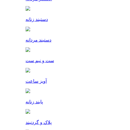
دستبند زنانه
دستبند مردانه
ست و نیم ست
آویز ساعت
پابند زنانه
پلاک و گردنبند