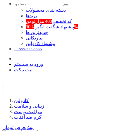
دسته بندی محصولات
برند‌ها
کد تخفیف
400 هزارتومن
تا 90%
پیشنهاد شگفت انگیز
جدیدترین ها
انبارتکانی
پیشنهاد کادولین
+1 555-555-5556
ورود به سیستم
ثبت تیکت
:
:
:
کادولین
زیبایی و سلامت
مراقبت پوست
کرم ضد آفتاب
پیش‌فرض
تومان