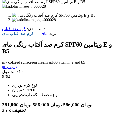
دسته بندی:
کرم ضد آفتاب
برند:
مای
|
کرم ضد آفتاب
مای
کرم ضد آفتاب رنگی مای SPF60 ویتامین E و
B5
my colored sunscreen cream spf60 vitamin e and b5
(0 بررسی)
کد محصول :
9792
نوع:کرم پودری
میزان SPF:60
نوع محفظه نگه دارنده:تیوپی
تومان
586,000
تومان
586,000
تومان
381,000
٪ تخفیف
35