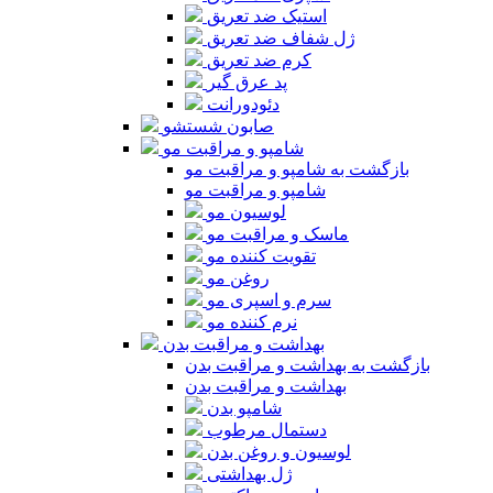
استیک ضد تعریق
ژل شفاف ضد تعریق
کرم ضد تعریق
پد عرق گیر
دئودورانت
صابون شستشو
شامپو و مراقبت مو
بازگشت به شامپو و مراقبت مو
شامپو و مراقبت مو
لوسیون مو
ماسک و مراقبت مو
تقویت کننده مو
روغن مو
سرم و اسپری مو
نرم کننده مو
بهداشت و مراقبت بدن
بازگشت به بهداشت و مراقبت بدن
بهداشت و مراقبت بدن
شامپو بدن
دستمال مرطوب
لوسیون و روغن بدن
ژل بهداشتی