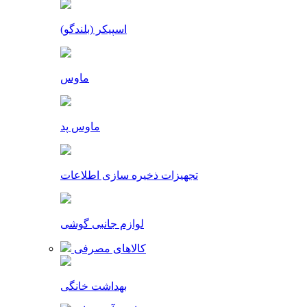
اسپیکر (بلندگو)
ماوس
ماوس پد
تجهیزات ذخیره سازی اطلاعات
لوازم جانبی گوشی
کالاهای مصرفی
بهداشت خانگی