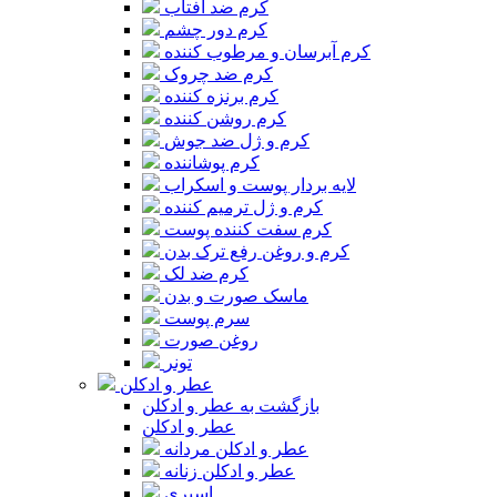
کرم ضد آفتاب
کرم دور چشم
کرم آبرسان و مرطوب کننده
کرم ضد چروک
کرم برنزه کننده
کرم روشن کننده
کرم و ژل ضد جوش
کرم پوشاننده
لایه بردار پوست و اسکراب
کرم و ژل ترمیم کننده
کرم سفت کننده پوست
کرم و روغن رفع ترک بدن
کرم ضد لک
ماسک صورت و بدن
سرم پوست
روغن صورت
تونر
عطر و ادکلن
بازگشت به عطر و ادکلن
عطر و ادکلن
عطر و ادکلن مردانه
عطر و ادکلن زنانه
اسپری