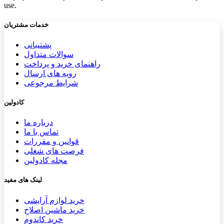
use.
خدمات مشتریان
پشتیب​​
انی
سوالات متداول
راهنمای خرید و پرداخت
رویه های ارسال
شرایط مرجوعی
کادولین
درباره ما
تماس با ما
قوانین و مقررات
فرصت های شغلی
مجله کادولین
لینک های مفید
خرید لوازم آرایشی
خرید ماشین اصلاح
خرید کاندوم