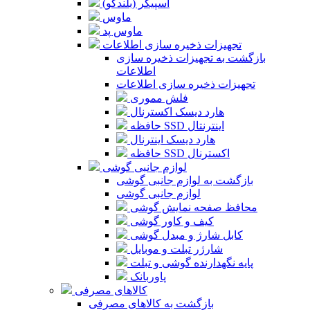
اسپیکر (بلندگو)
ماوس
ماوس پد
تجهیزات ذخیره سازی اطلاعات
بازگشت به تجهیزات ذخیره سازی
اطلاعات
تجهیزات ذخیره سازی اطلاعات
فلش مموری
هارد دیسک اکسترنال
حافظه SSD اینترنتال
هارد دیسک اینترنال
حافظه SSD اکسترنال
لوازم جانبی گوشی
بازگشت به لوازم جانبی گوشی
لوازم جانبی گوشی
محافظ صفحه نمایش گوشی
کیف و کاور گوشی
کابل شارژ و مبدل گوشی
شارژر تبلت و موبایل
پایه نگهدارنده گوشی و تبلت
پاوربانک
کالاهای مصرفی
بازگشت به کالاهای مصرفی