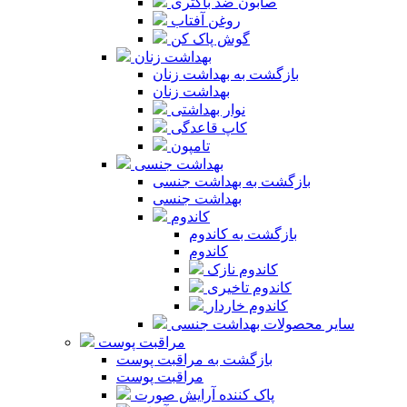
صابون ضد باکتری
روغن آفتاب
گوش پاک کن
بهداشت زنان
بازگشت به بهداشت زنان
بهداشت زنان
نوار بهداشتی
کاپ قاعدگی
تامپون
بهداشت جنسی
بازگشت به بهداشت جنسی
بهداشت جنسی
کاندوم
بازگشت به کاندوم
کاندوم
کاندوم نازک
کاندوم تاخیری
کاندوم خاردار
سایر محصولات بهداشت جنسی
مراقبت پوست
بازگشت به مراقبت پوست
مراقبت پوست
پاک کننده آرایش صورت