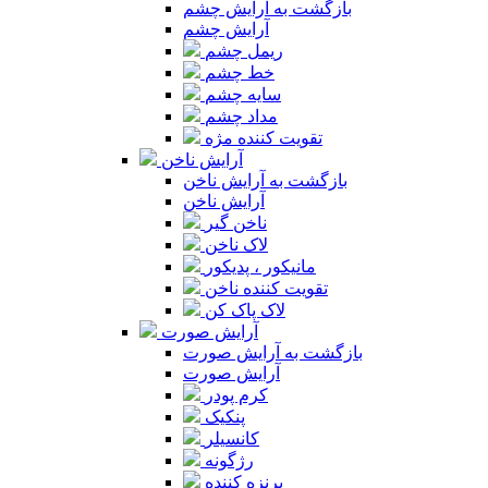
بازگشت به آرایش چشم
آرایش چشم
ریمل چشم
خط چشم
سایه چشم
مداد چشم
تقویت کننده مژه
آرایش ناخن
بازگشت به آرایش ناخن
آرایش ناخن
ناخن گیر
لاک ناخن
مانیکور ، پدیکور
تقویت کننده ناخن
لاک پاک کن
آرایش صورت
بازگشت به آرایش صورت
آرایش صورت
کرم پودر
پنکیک
کانسیلر
رژگونه
برنزه کننده