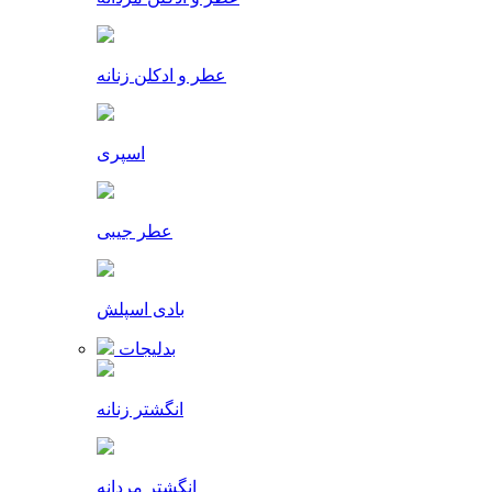
عطر و ادکلن زنانه
اسپری
عطر جیبی
بادی اسپلش
بدلیجات
انگشتر زنانه
انگشتر مردانه