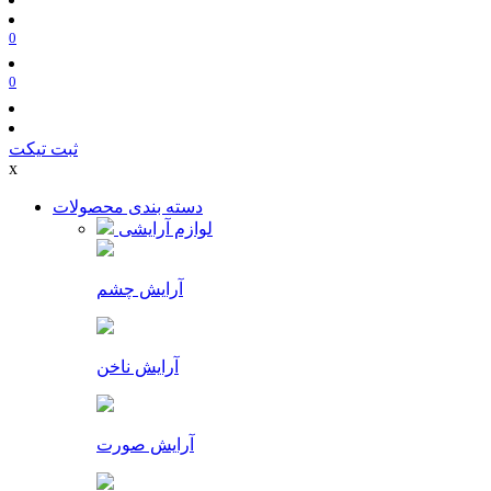
0
0
ثبت تیکت
x
دسته بندی محصولات
لوازم آرایشی
آرایش چشم
آرایش ناخن
آرایش صورت