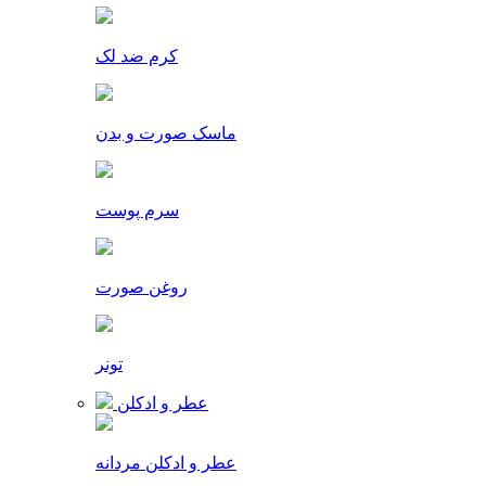
کرم ضد لک
ماسک صورت و بدن
سرم پوست
روغن صورت
تونر
عطر و ادکلن
عطر و ادکلن مردانه