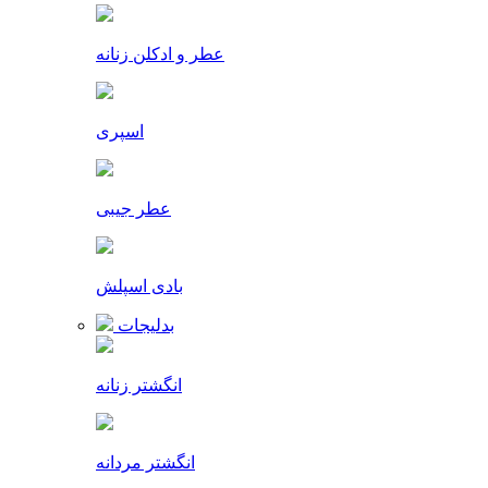
عطر و ادکلن زنانه
اسپری
عطر جیبی
بادی اسپلش
بدلیجات
انگشتر زنانه
انگشتر مردانه