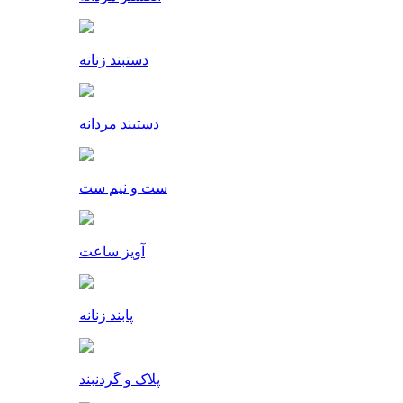
دستبند زنانه
دستبند مردانه
ست و نیم ست
آویز ساعت
پابند زنانه
پلاک و گردنبند