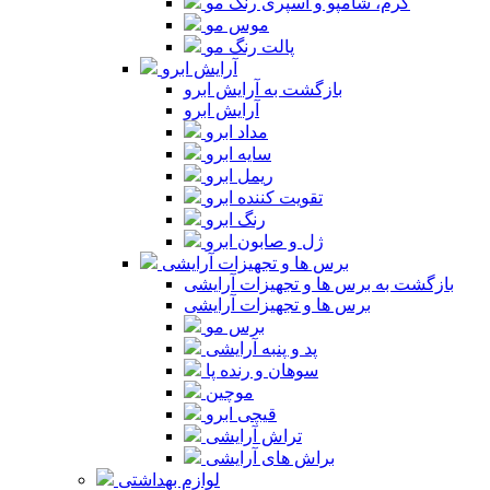
کرم، شامپو و اسپری رنگ مو
موس مو
پالت رنگ مو
آرایش ابرو
بازگشت به آرایش ابرو
آرایش ابرو
مداد ابرو
سایه ابرو
ریمل ابرو
تقویت کننده ابرو
رنگ ابرو
ژل و صابون ابرو
برس ها و تجهیزات آرایشی
بازگشت به برس ها و تجهیزات آرایشی
برس ها و تجهیزات آرایشی
برس مو
پد و پنبه آرایشی
سوهان و رنده پا
موچین
قیچی ابرو
تراش آرایشی
براش های آرایشی
لوازم بهداشتی