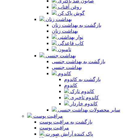
صابون ضد باکتری
روغن آفتاب
گوش پاک کن
بهداشت زنان
بازگشت به بهداشت زنان
بهداشت زنان
نوار بهداشتی
کاپ قاعدگی
تامپون
بهداشت جنسی
بازگشت به بهداشت جنسی
بهداشت جنسی
کاندوم
بازگشت به کاندوم
کاندوم
کاندوم نازک
کاندوم تاخیری
کاندوم خاردار
سایر محصولات بهداشت جنسی
مراقبت پوست
بازگشت به مراقبت پوست
مراقبت پوست
پاک کننده آرایش صورت