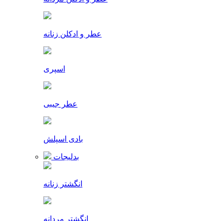
عطر و ادکلن زنانه
اسپری
عطر جیبی
بادی اسپلش
بدلیجات
انگشتر زنانه
انگشتر مردانه