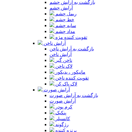
بازگشت به آرایش چشم
آرایش چشم
ریمل چشم
خط چشم
سایه چشم
مداد چشم
تقویت کننده مژه
آرایش ناخن
بازگشت به آرایش ناخن
آرایش ناخن
ناخن گیر
لاک ناخن
مانیکور ، پدیکور
تقویت کننده ناخن
لاک پاک کن
آرایش صورت
بازگشت به آرایش صورت
آرایش صورت
کرم پودر
پنکیک
کانسیلر
رژگونه
برنزه کننده