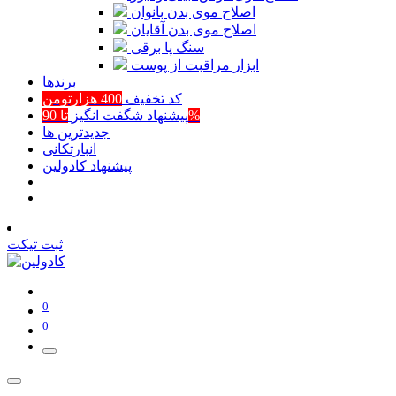
اصلاح موی بدن بانوان
اصلاح موی بدن آقایان
سنگ پا برقی
ابزار مراقبت از پوست
برند‌ها
کد تخفیف
400 هزارتومن
تا 90%
پیشنهاد شگفت انگیز
جدیدترین ها
انبارتکانی
پیشنهاد کادولین
ثبت تیکت
0
0