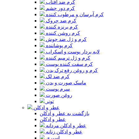
کرم ضد آفتاب
کرم دور چشم
کرم آبرسان و مرطوب کننده
کرم ضد چروک
کرم برنزه کننده
کرم روشن کننده
کرم و ژل ضد جوش
کرم پوشاننده
لایه بردار پوست و اسکراب
کرم و ژل ترمیم کننده
کرم سفت کننده پوست
کرم و روغن رفع ترک بدن
کرم ضد لک
ماسک صورت و بدن
سرم پوست
روغن صورت
تونر
عطر و ادکلن
بازگشت به عطر و ادکلن
عطر و ادکلن
عطر و ادکلن مردانه
عطر و ادکلن زنانه
اسپری