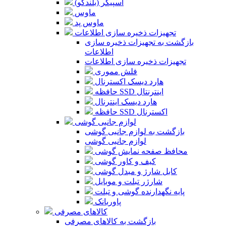
اسپیکر (بلندگو)
ماوس
ماوس پد
تجهیزات ذخیره سازی اطلاعات
بازگشت به تجهیزات ذخیره سازی
اطلاعات
تجهیزات ذخیره سازی اطلاعات
فلش مموری
هارد دیسک اکسترنال
حافظه SSD اینترنتال
هارد دیسک اینترنال
حافظه SSD اکسترنال
لوازم جانبی گوشی
بازگشت به لوازم جانبی گوشی
لوازم جانبی گوشی
محافظ صفحه نمایش گوشی
کیف و کاور گوشی
کابل شارژ و مبدل گوشی
شارژر تبلت و موبایل
پایه نگهدارنده گوشی و تبلت
پاوربانک
کالاهای مصرفی
بازگشت به کالاهای مصرفی