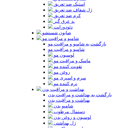
استیک ضد تعریق
ژل شفاف ضد تعریق
کرم ضد تعریق
پد عرق گیر
دئودورانت
صابون شستشو
شامپو و مراقبت مو
بازگشت به شامپو و مراقبت مو
شامپو و مراقبت مو
لوسیون مو
ماسک و مراقبت مو
تقویت کننده مو
روغن مو
سرم و اسپری مو
نرم کننده مو
بهداشت و مراقبت بدن
بازگشت به بهداشت و مراقبت بدن
بهداشت و مراقبت بدن
شامپو بدن
دستمال مرطوب
لوسیون و روغن بدن
ژل بهداشتی