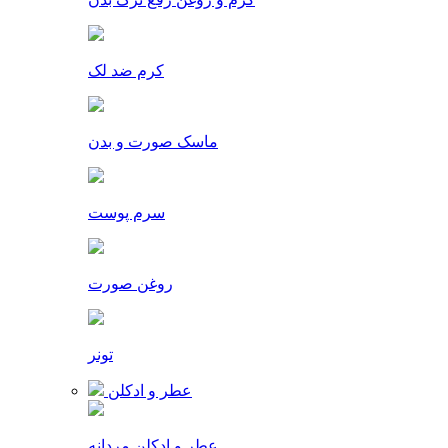
کرم ضد لک
ماسک صورت و بدن
سرم پوست
روغن صورت
تونر
عطر و ادکلن
عطر و ادکلن مردانه