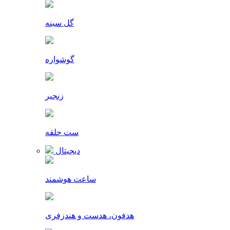
گل سینه
گوشواره
زنجیر
ست حلقه
دیجیتال
ساعت هوشمند
هدفون، هدست و هندزفری