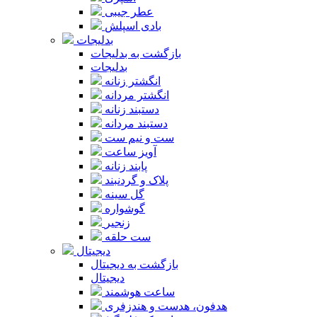
عطر جیبی
بادی اسپلش
بدلیجات
بازگشت به بدلیجات
بدلیجات
انگشتر زنانه
انگشتر مردانه
دستبند زنانه
دستبند مردانه
ست و نیم ست
آویز ساعت
پابند زنانه
پلاک و گردنبند
گل سینه
گوشواره
زنجیر
ست حلقه
دیجیتال
بازگشت به دیجیتال
دیجیتال
ساعت هوشمند
هدفون، هدست و هندزفری