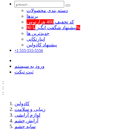
دسته بندی محصولات
برند‌ها
کد تخفیف
400 هزارتومن
تا 90%
پیشنهاد شگفت انگیز
جدیدترین ها
انبارتکانی
پیشنهاد کادولین
+1 555-555-5556
ورود به سیستم
ثبت تیکت
:
:
:
کادولین
زیبایی و سلامت
لوازم آرایشی
آرایش چشم
سایه چشم