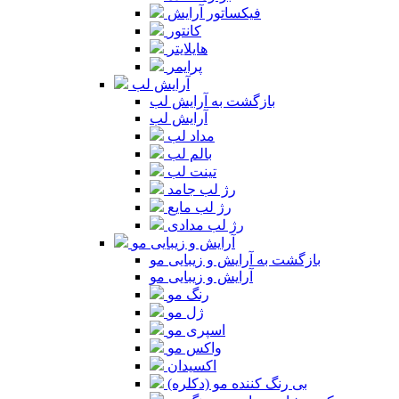
فیکساتور آرایش
کانتور
هایلایتر
پرایمر
آرایش لب
بازگشت به آرایش لب
آرایش لب
مداد لب
بالم لب
تینت لب
رژ لب جامد
رژ لب مایع
رژ لب مدادی
آرایش و زیبایی مو
بازگشت به آرایش و زیبایی مو
آرایش و زیبایی مو
رنگ مو
ژل مو
اسپری مو
واکس مو
اکسیدان
بی رنگ کننده مو (دکلره)