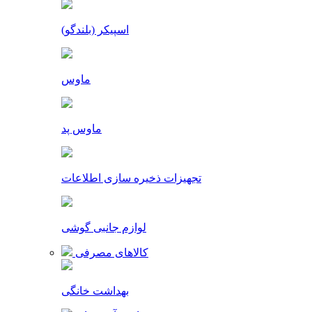
اسپیکر (بلندگو)
ماوس
ماوس پد
تجهیزات ذخیره سازی اطلاعات
لوازم جانبی گوشی
کالاهای مصرفی
بهداشت خانگی