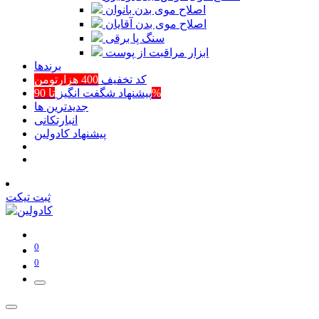
اصلاح موی بدن بانوان
اصلاح موی بدن آقایان
سنگ پا برقی
ابزار مراقبت از پوست
برند‌ها
کد تخفیف
400 هزارتومن
تا 90%
پیشنهاد شگفت انگیز
جدیدترین ها
انبارتکانی
پیشنهاد کادولین
ثبت تیکت
0
0