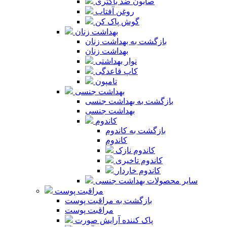
صابون ضد باکتری
روغن آفتاب
گوش پاک کن
بهداشت زنان
بازگشت به بهداشت زنان
بهداشت زنان
نوار بهداشتی
کاپ قاعدگی
تامپون
بهداشت جنسی
بازگشت به بهداشت جنسی
بهداشت جنسی
کاندوم
بازگشت به کاندوم
کاندوم
کاندوم نازک
کاندوم تاخیری
کاندوم خاردار
سایر محصولات بهداشت جنسی
مراقبت پوست
بازگشت به مراقبت پوست
مراقبت پوست
پاک کننده آرایش صورت