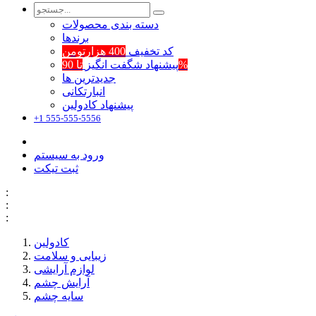
دسته بندی محصولات
برند‌ها
کد تخفیف
400 هزارتومن
تا 90%
پیشنهاد شگفت انگیز
جدیدترین ها
انبارتکانی
پیشنهاد کادولین
+1 555-555-5556
ورود به سیستم
ثبت تیکت
:
:
:
کادولین
زیبایی و سلامت
لوازم آرایشی
آرایش چشم
سایه چشم