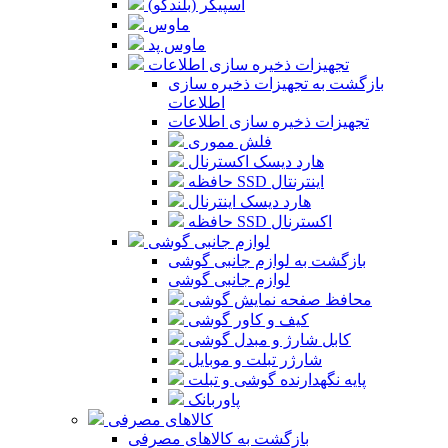
اسپیکر (بلندگو)
ماوس
ماوس پد
تجهیزات ذخیره سازی اطلاعات
بازگشت به تجهیزات ذخیره سازی
اطلاعات
تجهیزات ذخیره سازی اطلاعات
فلش مموری
هارد دیسک اکسترنال
حافظه SSD اینترنتال
هارد دیسک اینترنال
حافظه SSD اکسترنال
لوازم جانبی گوشی
بازگشت به لوازم جانبی گوشی
لوازم جانبی گوشی
محافظ صفحه نمایش گوشی
کیف و کاور گوشی
کابل شارژ و مبدل گوشی
شارژر تبلت و موبایل
پایه نگهدارنده گوشی و تبلت
پاوربانک
کالاهای مصرفی
بازگشت به کالاهای مصرفی