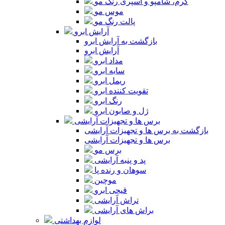
کرم، شامپو و اسپری رنگ مو
موس مو
پالت رنگ مو
آرایش ابرو
بازگشت به آرایش ابرو
آرایش ابرو
مداد ابرو
سایه ابرو
ریمل ابرو
تقویت کننده ابرو
رنگ ابرو
ژل و صابون ابرو
برس ها و تجهیزات آرایشی
بازگشت به برس ها و تجهیزات آرایشی
برس ها و تجهیزات آرایشی
برس مو
پد و پنبه آرایشی
سوهان و رنده پا
موچین
قیچی ابرو
تراش آرایشی
براش های آرایشی
لوازم بهداشتی