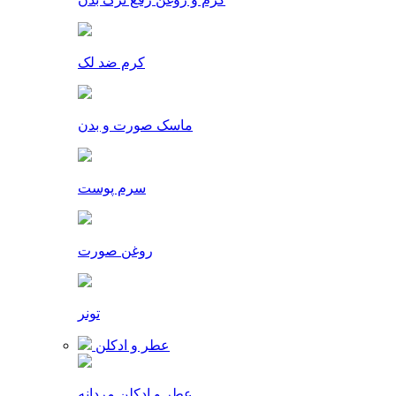
کرم ضد لک
ماسک صورت و بدن
سرم پوست
روغن صورت
تونر
عطر و ادکلن
عطر و ادکلن مردانه