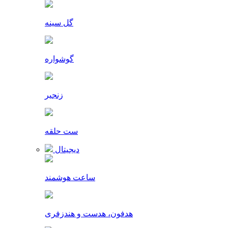
گل سینه
گوشواره
زنجیر
ست حلقه
دیجیتال
ساعت هوشمند
هدفون، هدست و هندزفری