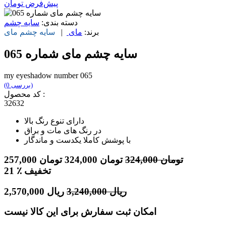
پیش‌فرض
تومان
دسته بندی:
سایه چشم
برند:
مای
|
سایه چشم
مای
سایه چشم مای شماره 065
my eyeshadow number 065
(0 بررسی)
کد محصول :
32632
دارای تنوع رنگ بالا
در رنگ های مات و براق
با پوشش کاملا یکدست و ماندگار
تومان
324,000
تومان
324,000
تومان
257,000
٪ تخفیف
21
ریال
3,240,000
ریال
2,570,000
امکان ثبت سفارش برای این کالا نیست