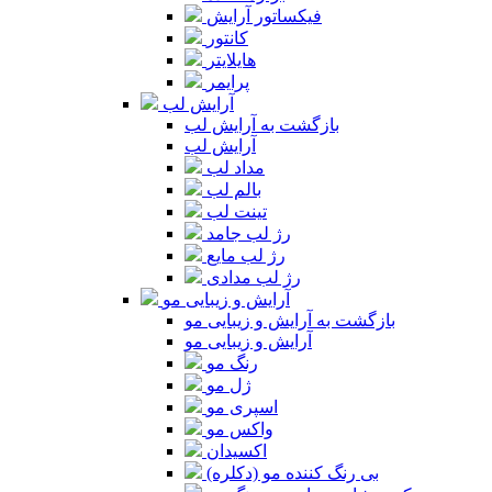
فیکساتور آرایش
کانتور
هایلایتر
پرایمر
آرایش لب
بازگشت به آرایش لب
آرایش لب
مداد لب
بالم لب
تینت لب
رژ لب جامد
رژ لب مایع
رژ لب مدادی
آرایش و زیبایی مو
بازگشت به آرایش و زیبایی مو
آرایش و زیبایی مو
رنگ مو
ژل مو
اسپری مو
واکس مو
اکسیدان
بی رنگ کننده مو (دکلره)