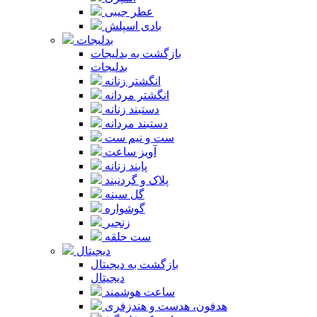
عطر جیبی
بادی اسپلش
بدلیجات
بازگشت به بدلیجات
بدلیجات
انگشتر زنانه
انگشتر مردانه
دستبند زنانه
دستبند مردانه
ست و نیم ست
آویز ساعت
پابند زنانه
پلاک و گردنبند
گل سینه
گوشواره
زنجیر
ست حلقه
دیجیتال
بازگشت به دیجیتال
دیجیتال
ساعت هوشمند
هدفون، هدست و هندزفری