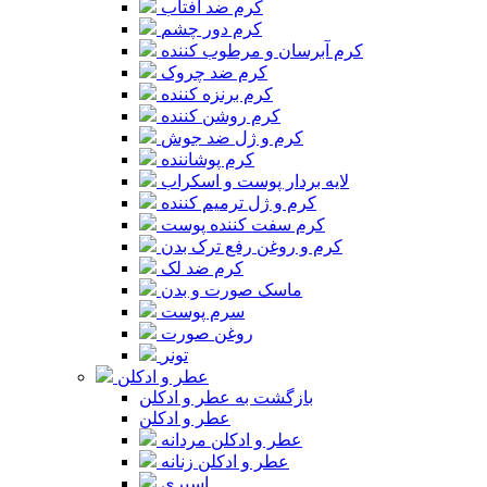
کرم ضد آفتاب
کرم دور چشم
کرم آبرسان و مرطوب کننده
کرم ضد چروک
کرم برنزه کننده
کرم روشن کننده
کرم و ژل ضد جوش
کرم پوشاننده
لایه بردار پوست و اسکراب
کرم و ژل ترمیم کننده
کرم سفت کننده پوست
کرم و روغن رفع ترک بدن
کرم ضد لک
ماسک صورت و بدن
سرم پوست
روغن صورت
تونر
عطر و ادکلن
بازگشت به عطر و ادکلن
عطر و ادکلن
عطر و ادکلن مردانه
عطر و ادکلن زنانه
اسپری