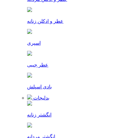
عطر و ادکلن زنانه
اسپری
عطر جیبی
بادی اسپلش
بدلیجات
انگشتر زنانه
انگشتر مردانه