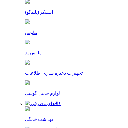
اسپیکر (بلندگو)
ماوس
ماوس پد
تجهیزات ذخیره سازی اطلاعات
لوازم جانبی گوشی
کالاهای مصرفی
بهداشت خانگی