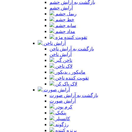
بازگشت به آرایش چشم
آرایش چشم
ریمل چشم
خط چشم
سایه چشم
مداد چشم
تقویت کننده مژه
آرایش ناخن
بازگشت به آرایش ناخن
آرایش ناخن
ناخن گیر
لاک ناخن
مانیکور ، پدیکور
تقویت کننده ناخن
لاک پاک کن
آرایش صورت
بازگشت به آرایش صورت
آرایش صورت
کرم پودر
پنکیک
کانسیلر
رژگونه
برنزه کننده