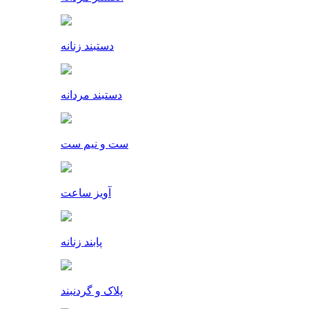
دستبند زنانه
دستبند مردانه
ست و نیم ست
آویز ساعت
پابند زنانه
پلاک و گردنبند