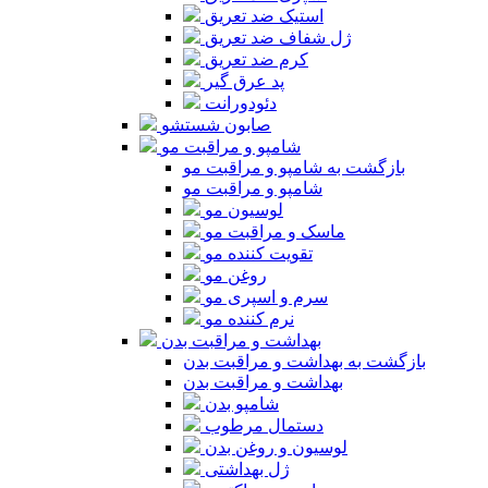
استیک ضد تعریق
ژل شفاف ضد تعریق
کرم ضد تعریق
پد عرق گیر
دئودورانت
صابون شستشو
شامپو و مراقبت مو
بازگشت به شامپو و مراقبت مو
شامپو و مراقبت مو
لوسیون مو
ماسک و مراقبت مو
تقویت کننده مو
روغن مو
سرم و اسپری مو
نرم کننده مو
بهداشت و مراقبت بدن
بازگشت به بهداشت و مراقبت بدن
بهداشت و مراقبت بدن
شامپو بدن
دستمال مرطوب
لوسیون و روغن بدن
ژل بهداشتی