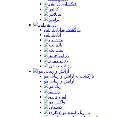
فیکساتور آرایش
کانتور
هایلایتر
پرایمر
آرایش لب
بازگشت به آرایش لب
آرایش لب
مداد لب
بالم لب
تینت لب
رژ لب جامد
رژ لب مایع
رژ لب مدادی
آرایش و زیبایی مو
بازگشت به آرایش و زیبایی مو
آرایش و زیبایی مو
رنگ مو
ژل مو
اسپری مو
واکس مو
اکسیدان
بی رنگ کننده مو (دکلره)