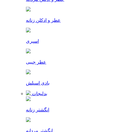
عطر و ادکلن زنانه
اسپری
عطر جیبی
بادی اسپلش
بدلیجات
انگشتر زنانه
انگشتر مردانه