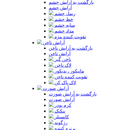
بازگشت به آرایش چشم
آرایش چشم
ریمل چشم
خط چشم
سایه چشم
مداد چشم
تقویت کننده مژه
آرایش ناخن
بازگشت به آرایش ناخن
آرایش ناخن
ناخن گیر
لاک ناخن
مانیکور ، پدیکور
تقویت کننده ناخن
لاک پاک کن
آرایش صورت
بازگشت به آرایش صورت
آرایش صورت
کرم پودر
پنکیک
کانسیلر
رژگونه
برنزه کننده