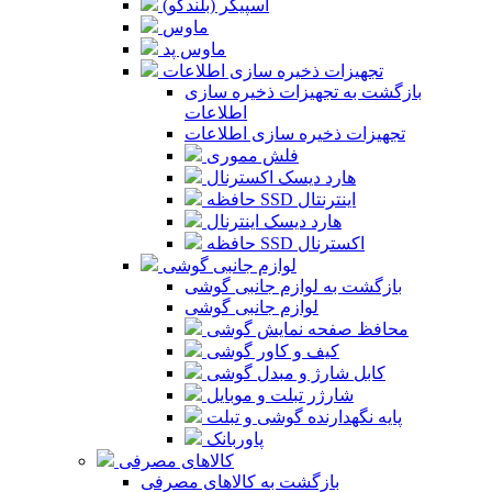
اسپیکر (بلندگو)
ماوس
ماوس پد
تجهیزات ذخیره سازی اطلاعات
بازگشت به تجهیزات ذخیره سازی
اطلاعات
تجهیزات ذخیره سازی اطلاعات
فلش مموری
هارد دیسک اکسترنال
حافظه SSD اینترنتال
هارد دیسک اینترنال
حافظه SSD اکسترنال
لوازم جانبی گوشی
بازگشت به لوازم جانبی گوشی
لوازم جانبی گوشی
محافظ صفحه نمایش گوشی
کیف و کاور گوشی
کابل شارژ و مبدل گوشی
شارژر تبلت و موبایل
پایه نگهدارنده گوشی و تبلت
پاوربانک
کالاهای مصرفی
بازگشت به کالاهای مصرفی