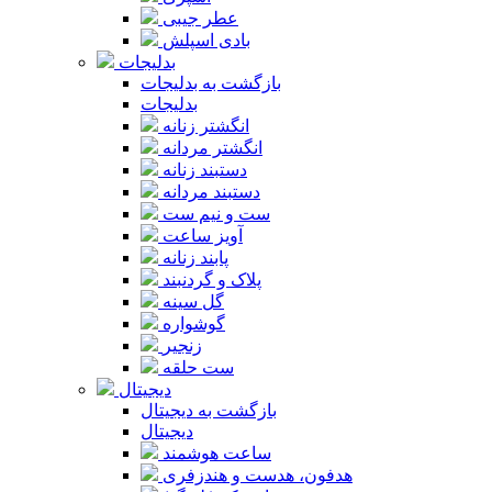
عطر جیبی
بادی اسپلش
بدلیجات
بازگشت به بدلیجات
بدلیجات
انگشتر زنانه
انگشتر مردانه
دستبند زنانه
دستبند مردانه
ست و نیم ست
آویز ساعت
پابند زنانه
پلاک و گردنبند
گل سینه
گوشواره
زنجیر
ست حلقه
دیجیتال
بازگشت به دیجیتال
دیجیتال
ساعت هوشمند
هدفون، هدست و هندزفری