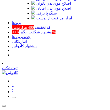
اصلاح موی بدن بانوان
اصلاح موی بدن آقایان
سنگ پا برقی
ابزار مراقبت از پوست
برند‌ها
کد تخفیف
400 هزارتومن
تا 90%
پیشنهاد شگفت انگیز
جدیدترین ها
انبارتکانی
پیشنهاد کادولین
ثبت تیکت
0
0