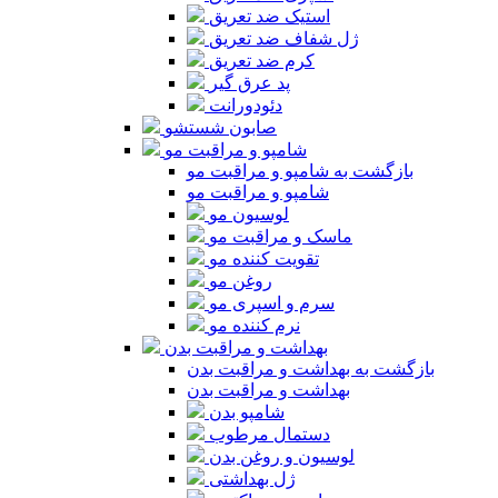
استیک ضد تعریق
ژل شفاف ضد تعریق
کرم ضد تعریق
پد عرق گیر
دئودورانت
صابون شستشو
شامپو و مراقبت مو
بازگشت به شامپو و مراقبت مو
شامپو و مراقبت مو
لوسیون مو
ماسک و مراقبت مو
تقویت کننده مو
روغن مو
سرم و اسپری مو
نرم کننده مو
بهداشت و مراقبت بدن
بازگشت به بهداشت و مراقبت بدن
بهداشت و مراقبت بدن
شامپو بدن
دستمال مرطوب
لوسیون و روغن بدن
ژل بهداشتی