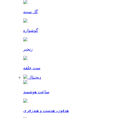
گل سینه
گوشواره
زنجیر
ست حلقه
دیجیتال
ساعت هوشمند
هدفون، هدست و هندزفری