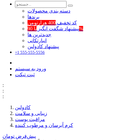
دسته بندی محصولات
برند‌ها
کد تخفیف
400 هزارتومن
تا 90%
پیشنهاد شگفت انگیز
جدیدترین ها
انبارتکانی
پیشنهاد کادولین
+1 555-555-5556
ورود به سیستم
ثبت تیکت
:
:
:
کادولین
زیبایی و سلامت
مراقبت پوست
کرم آبرسان و مرطوب کننده
پیش‌فرض
تومان