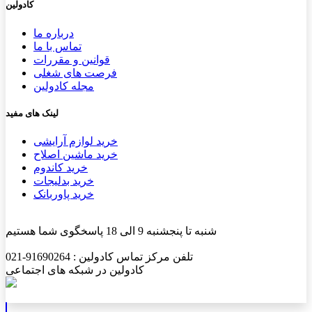
کادولین
درباره ما
تماس با ما
قوانین و مقررات
فرصت های شغلی
مجله کادولین
لینک های مفید
خرید لوازم آرایشی
خرید ماشین اصلاح
خرید کاندوم
خرید بدلیجات
خرید پاوربانک
شنبه تا پنجشنبه 9 الی 18 پاسخگوی شما هستیم
تلفن مرکز تماس کادولین : 91690264-021
کادولین در شبکه های اجتماعی