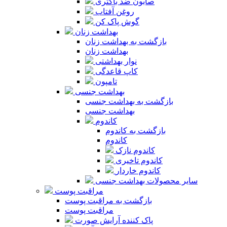
صابون ضد باکتری
روغن آفتاب
گوش پاک کن
بهداشت زنان
بازگشت به بهداشت زنان
بهداشت زنان
نوار بهداشتی
کاپ قاعدگی
تامپون
بهداشت جنسی
بازگشت به بهداشت جنسی
بهداشت جنسی
کاندوم
بازگشت به کاندوم
کاندوم
کاندوم نازک
کاندوم تاخیری
کاندوم خاردار
سایر محصولات بهداشت جنسی
مراقبت پوست
بازگشت به مراقبت پوست
مراقبت پوست
پاک کننده آرایش صورت