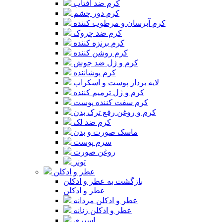
کرم ضد آفتاب
کرم دور چشم
کرم آبرسان و مرطوب کننده
کرم ضد چروک
کرم برنزه کننده
کرم روشن کننده
کرم و ژل ضد جوش
کرم پوشاننده
لایه بردار پوست و اسکراب
کرم و ژل ترمیم کننده
کرم سفت کننده پوست
کرم و روغن رفع ترک بدن
کرم ضد لک
ماسک صورت و بدن
سرم پوست
روغن صورت
تونر
عطر و ادکلن
بازگشت به عطر و ادکلن
عطر و ادکلن
عطر و ادکلن مردانه
عطر و ادکلن زنانه
اسپری