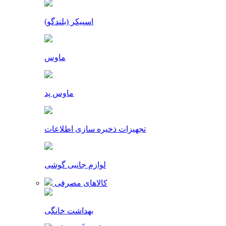
اسپیکر (بلندگو)
ماوس
ماوس پد
تجهیزات ذخیره سازی اطلاعات
لوازم جانبی گوشی
کالاهای مصرفی
بهداشت خانگی