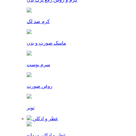
کرم ضد لک
ماسک صورت و بدن
سرم پوست
روغن صورت
تونر
عطر و ادکلن
عطر و ادکلن مردانه