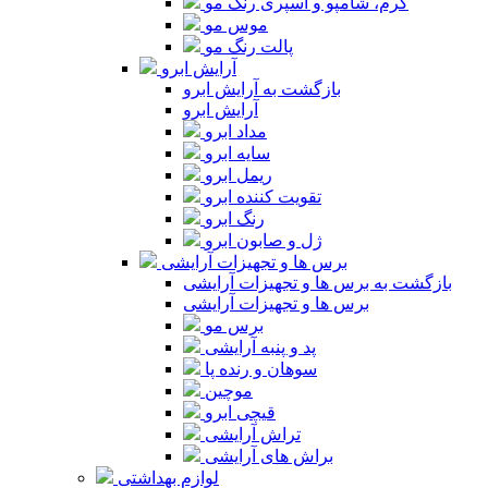
کرم، شامپو و اسپری رنگ مو
موس مو
پالت رنگ مو
آرایش ابرو
بازگشت به آرایش ابرو
آرایش ابرو
مداد ابرو
سایه ابرو
ریمل ابرو
تقویت کننده ابرو
رنگ ابرو
ژل و صابون ابرو
برس ها و تجهیزات آرایشی
بازگشت به برس ها و تجهیزات آرایشی
برس ها و تجهیزات آرایشی
برس مو
پد و پنبه آرایشی
سوهان و رنده پا
موچین
قیچی ابرو
تراش آرایشی
براش های آرایشی
لوازم بهداشتی