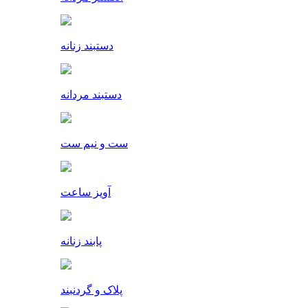
دستبند زنانه
دستبند مردانه
ست و نیم ست
آویز ساعت
پابند زنانه
پلاک و گردنبند