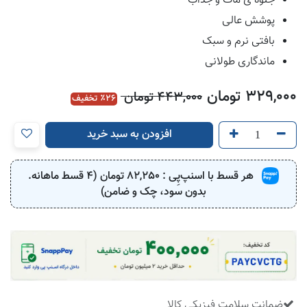
جلوه ی مات و جذاب
پوشش عالی
بافتی نرم و سبک
ماندگاری طولانی
329,000
تومان
443,000
تومان
26
٪ تخفیف
افزودن به سبد خرید
هر قسط با اسنپ‌پِی :
82,250
تومان (4 قسط ماهانه.
بدون سود، چک و ضامن)
ضمانت سلامت فیزیکی کالا
​