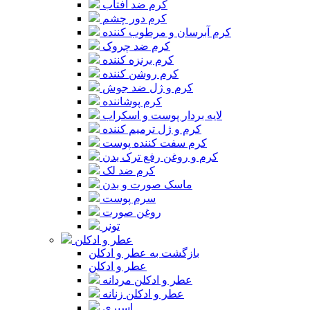
کرم ضد آفتاب
کرم دور چشم
کرم آبرسان و مرطوب کننده
کرم ضد چروک
کرم برنزه کننده
کرم روشن کننده
کرم و ژل ضد جوش
کرم پوشاننده
لایه بردار پوست و اسکراب
کرم و ژل ترمیم کننده
کرم سفت کننده پوست
کرم و روغن رفع ترک بدن
کرم ضد لک
ماسک صورت و بدن
سرم پوست
روغن صورت
تونر
عطر و ادکلن
بازگشت به عطر و ادکلن
عطر و ادکلن
عطر و ادکلن مردانه
عطر و ادکلن زنانه
اسپری