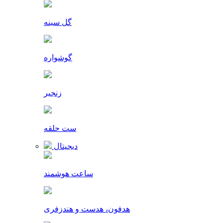
گل سینه
گوشواره
زنجیر
ست حلقه
دیجیتال
ساعت هوشمند
هدفون، هدست و هندزفری