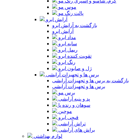
کرم، شامپو و اسپری رنگ مو
موس مو
پالت رنگ مو
آرایش ابرو
بازگشت به آرایش ابرو
آرایش ابرو
مداد ابرو
سایه ابرو
ریمل ابرو
تقویت کننده ابرو
رنگ ابرو
ژل و صابون ابرو
برس ها و تجهیزات آرایشی
بازگشت به برس ها و تجهیزات آرایشی
برس ها و تجهیزات آرایشی
برس مو
پد و پنبه آرایشی
سوهان و رنده پا
موچین
قیچی ابرو
تراش آرایشی
براش های آرایشی
لوازم بهداشتی