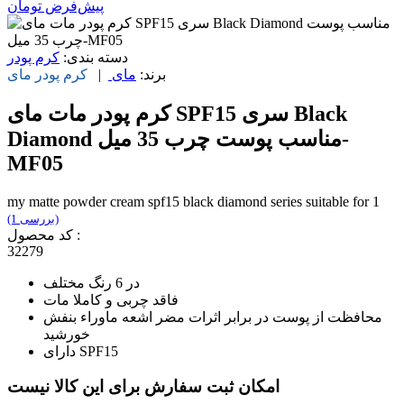
پیش‌فرض
تومان
دسته بندی:
کرم پودر
برند:
مای
|
کرم پودر
مای
کرم پودر مات مای SPF15 سری Black
Diamond مناسب پوست چرب 35 میل-
MF05
my matte powder cream spf15 black diamond series suitable for 1
(1 بررسی)
کد محصول :
32279
در 6 رنگ مختلف
فاقد چربی و کاملا مات
محافظت از پوست در برابر اثرات مضر اشعه ماوراء بنفش
خورشید
دارای SPF15
امکان ثبت سفارش برای این کالا نیست