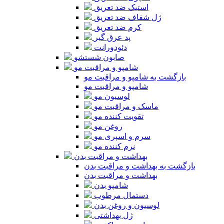
استیک ضد تعریق
ژل شفاف ضد تعریق
کرم ضد تعریق
پد عرق گیر
دئودورانت
صابون شستشو
شامپو و مراقبت مو
بازگشت به شامپو و مراقبت مو
شامپو و مراقبت مو
لوسیون مو
ماسک و مراقبت مو
تقویت کننده مو
روغن مو
سرم و اسپری مو
نرم کننده مو
بهداشت و مراقبت بدن
بازگشت به بهداشت و مراقبت بدن
بهداشت و مراقبت بدن
شامپو بدن
دستمال مرطوب
لوسیون و روغن بدن
ژل بهداشتی