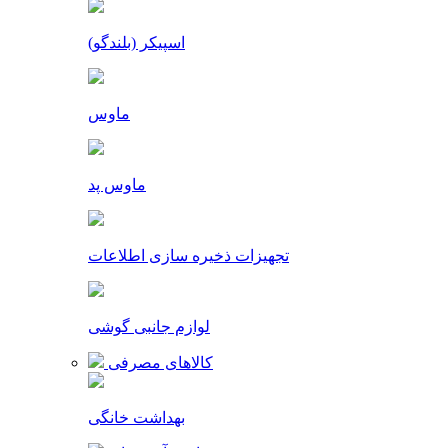
اسپیکر (بلندگو)
ماوس
ماوس پد
تجهیزات ذخیره سازی اطلاعات
لوازم جانبی گوشی
کالاهای مصرفی
بهداشت خانگی