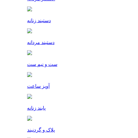
دستبند زنانه
دستبند مردانه
ست و نیم ست
آویز ساعت
پابند زنانه
پلاک و گردنبند