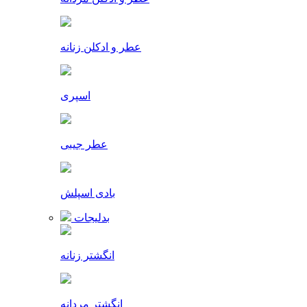
عطر و ادکلن زنانه
اسپری
عطر جیبی
بادی اسپلش
بدلیجات
انگشتر زنانه
انگشتر مردانه