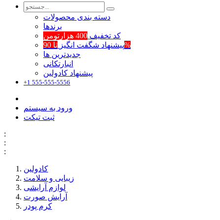
دسته بندی محصولات
برند‌ها
کد تخفیف
400 هزارتومن
تا 90%
پیشنهاد شگفت انگیز
جدیدترین ها
انبارتکانی
پیشنهاد کادولین
+1 555-555-5556
ورود به سیستم
ثبت تیکت
:
:
:
کادولین
زیبایی و سلامت
لوازم آرایشی
آرایش صورت
کرم پودر