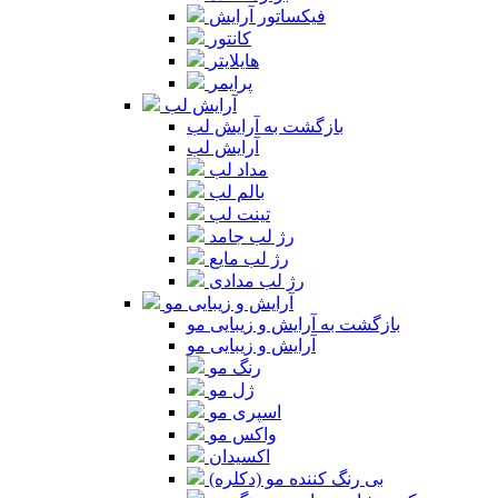
فیکساتور آرایش
کانتور
هایلایتر
پرایمر
آرایش لب
بازگشت به آرایش لب
آرایش لب
مداد لب
بالم لب
تینت لب
رژ لب جامد
رژ لب مایع
رژ لب مدادی
آرایش و زیبایی مو
بازگشت به آرایش و زیبایی مو
آرایش و زیبایی مو
رنگ مو
ژل مو
اسپری مو
واکس مو
اکسیدان
بی رنگ کننده مو (دکلره)