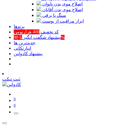
اصلاح موی بدن بانوان
اصلاح موی بدن آقایان
سنگ پا برقی
ابزار مراقبت از پوست
برند‌ها
کد تخفیف
400 هزارتومن
تا 90%
پیشنهاد شگفت انگیز
جدیدترین ها
انبارتکانی
پیشنهاد کادولین
ثبت تیکت
0
0