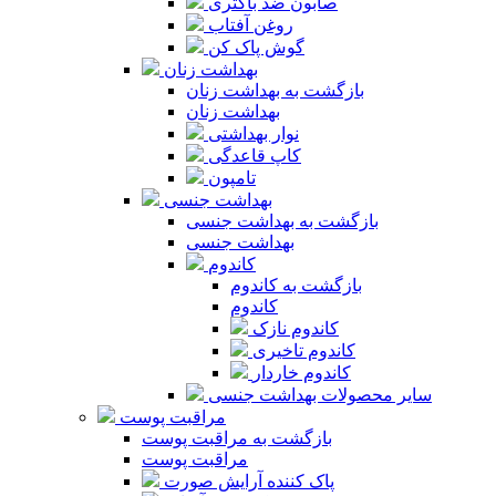
صابون ضد باکتری
روغن آفتاب
گوش پاک کن
بهداشت زنان
بازگشت به بهداشت زنان
بهداشت زنان
نوار بهداشتی
کاپ قاعدگی
تامپون
بهداشت جنسی
بازگشت به بهداشت جنسی
بهداشت جنسی
کاندوم
بازگشت به کاندوم
کاندوم
کاندوم نازک
کاندوم تاخیری
کاندوم خاردار
سایر محصولات بهداشت جنسی
مراقبت پوست
بازگشت به مراقبت پوست
مراقبت پوست
پاک کننده آرایش صورت