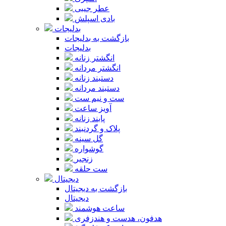
عطر جیبی
بادی اسپلش
بدلیجات
بازگشت به بدلیجات
بدلیجات
انگشتر زنانه
انگشتر مردانه
دستبند زنانه
دستبند مردانه
ست و نیم ست
آویز ساعت
پابند زنانه
پلاک و گردنبند
گل سینه
گوشواره
زنجیر
ست حلقه
دیجیتال
بازگشت به دیجیتال
دیجیتال
ساعت هوشمند
هدفون، هدست و هندزفری