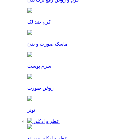
کرم ضد لک
ماسک صورت و بدن
سرم پوست
روغن صورت
تونر
عطر و ادکلن
عطر و ادکلن مردانه