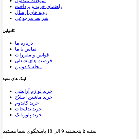
سوالات متداول
راهنمای خرید و پرداخت
رویه های ارسال
شرایط مرجوعی
کادولین
درباره ما
تماس با ما
قوانین و مقررات
فرصت های شغلی
مجله کادولین
لینک های مفید
خرید لوازم آرایشی
خرید ماشین اصلاح
خرید کاندوم
خرید بدلیجات
خرید پاوربانک
شنبه تا پنجشنبه 9 الی 18 پاسخگوی شما هستیم