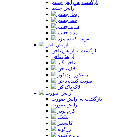
بازگشت به آرایش چشم
آرایش چشم
ریمل چشم
خط چشم
سایه چشم
مداد چشم
تقویت کننده مژه
آرایش ناخن
بازگشت به آرایش ناخن
آرایش ناخن
ناخن گیر
لاک ناخن
مانیکور ، پدیکور
تقویت کننده ناخن
لاک پاک کن
آرایش صورت
بازگشت به آرایش صورت
آرایش صورت
کرم پودر
پنکیک
کانسیلر
رژگونه
برنزه کننده