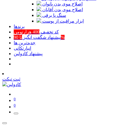
اصلاح موی بدن بانوان
اصلاح موی بدن آقایان
سنگ پا برقی
ابزار مراقبت از پوست
برند‌ها
کد تخفیف
400 هزارتومن
تا 90%
پیشنهاد شگفت انگیز
جدیدترین ها
انبارتکانی
پیشنهاد کادولین
ثبت تیکت
0
0