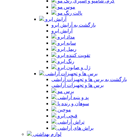
کرم، شامپو و اسپری رنگ مو
موس مو
پالت رنگ مو
آرایش ابرو
بازگشت به آرایش ابرو
آرایش ابرو
مداد ابرو
سایه ابرو
ریمل ابرو
تقویت کننده ابرو
رنگ ابرو
ژل و صابون ابرو
برس ها و تجهیزات آرایشی
بازگشت به برس ها و تجهیزات آرایشی
برس ها و تجهیزات آرایشی
برس مو
پد و پنبه آرایشی
سوهان و رنده پا
موچین
قیچی ابرو
تراش آرایشی
براش های آرایشی
لوازم بهداشتی