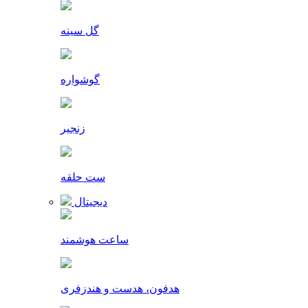
گل سینه
گوشواره
زنجیر
ست حلقه
دیجیتال
ساعت هوشمند
هدفون، هدست و هندزفری