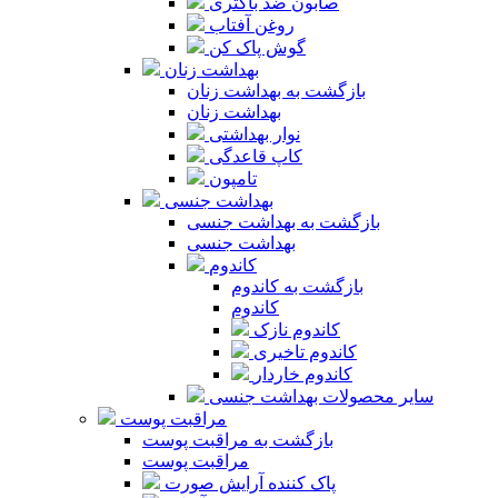
صابون ضد باکتری
روغن آفتاب
گوش پاک کن
بهداشت زنان
بازگشت به بهداشت زنان
بهداشت زنان
نوار بهداشتی
کاپ قاعدگی
تامپون
بهداشت جنسی
بازگشت به بهداشت جنسی
بهداشت جنسی
کاندوم
بازگشت به کاندوم
کاندوم
کاندوم نازک
کاندوم تاخیری
کاندوم خاردار
سایر محصولات بهداشت جنسی
مراقبت پوست
بازگشت به مراقبت پوست
مراقبت پوست
پاک کننده آرایش صورت