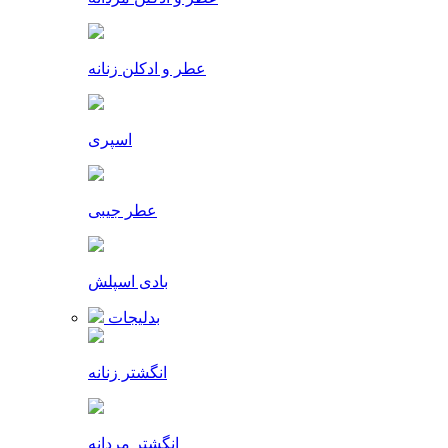
عطر و ادکلن زنانه
اسپری
عطر جیبی
بادی اسپلش
بدلیجات
انگشتر زنانه
انگشتر مردانه