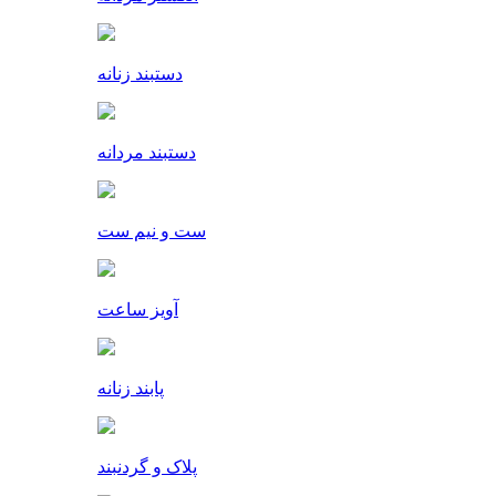
دستبند زنانه
دستبند مردانه
ست و نیم ست
آویز ساعت
پابند زنانه
پلاک و گردنبند