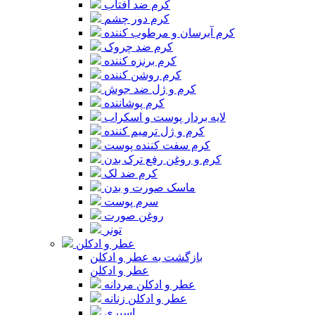
کرم ضد آفتاب
کرم دور چشم
کرم آبرسان و مرطوب کننده
کرم ضد چروک
کرم برنزه کننده
کرم روشن کننده
کرم و ژل ضد جوش
کرم پوشاننده
لایه بردار پوست و اسکراب
کرم و ژل ترمیم کننده
کرم سفت کننده پوست
کرم و روغن رفع ترک بدن
کرم ضد لک
ماسک صورت و بدن
سرم پوست
روغن صورت
تونر
عطر و ادکلن
بازگشت به عطر و ادکلن
عطر و ادکلن
عطر و ادکلن مردانه
عطر و ادکلن زنانه
اسپری