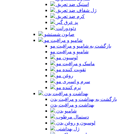
استیک ضد تعریق
ژل شفاف ضد تعریق
کرم ضد تعریق
پد عرق گیر
دئودورانت
صابون شستشو
شامپو و مراقبت مو
بازگشت به شامپو و مراقبت مو
شامپو و مراقبت مو
لوسیون مو
ماسک و مراقبت مو
تقویت کننده مو
روغن مو
سرم و اسپری مو
نرم کننده مو
بهداشت و مراقبت بدن
بازگشت به بهداشت و مراقبت بدن
بهداشت و مراقبت بدن
شامپو بدن
دستمال مرطوب
لوسیون و روغن بدن
ژل بهداشتی