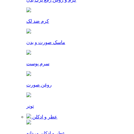
کرم ضد لک
ماسک صورت و بدن
سرم پوست
روغن صورت
تونر
عطر و ادکلن
عطر و ادکلن مردانه