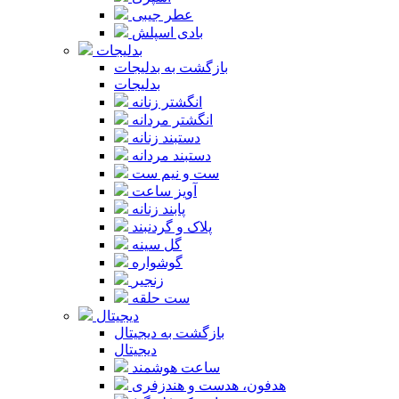
عطر جیبی
بادی اسپلش
بدلیجات
بازگشت به بدلیجات
بدلیجات
انگشتر زنانه
انگشتر مردانه
دستبند زنانه
دستبند مردانه
ست و نیم ست
آویز ساعت
پابند زنانه
پلاک و گردنبند
گل سینه
گوشواره
زنجیر
ست حلقه
دیجیتال
بازگشت به دیجیتال
دیجیتال
ساعت هوشمند
هدفون، هدست و هندزفری