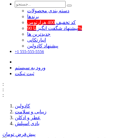
دسته بندی محصولات
برند‌ها
کد تخفیف
400 هزارتومن
تا 90%
پیشنهاد شگفت انگیز
جدیدترین ها
انبارتکانی
پیشنهاد کادولین
+1 555-555-5556
ورود به سیستم
ثبت تیکت
:
:
:
کادولین
زیبایی و سلامت
عطر و ادکلن
بادی اسپلش
پیش‌فرض
تومان