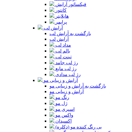
فیکساتور آرایش
کانتور
هایلایتر
پرایمر
آرایش لب
بازگشت به آرایش لب
آرایش لب
مداد لب
بالم لب
تینت لب
رژ لب جامد
رژ لب مایع
رژ لب مدادی
آرایش و زیبایی مو
بازگشت به آرایش و زیبایی مو
آرایش و زیبایی مو
رنگ مو
ژل مو
اسپری مو
واکس مو
اکسیدان
بی رنگ کننده مو (دکلره)