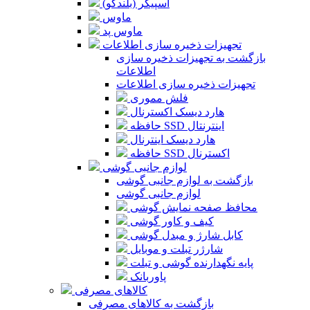
اسپیکر (بلندگو)
ماوس
ماوس پد
تجهیزات ذخیره سازی اطلاعات
بازگشت به تجهیزات ذخیره سازی
اطلاعات
تجهیزات ذخیره سازی اطلاعات
فلش مموری
هارد دیسک اکسترنال
حافظه SSD اینترنتال
هارد دیسک اینترنال
حافظه SSD اکسترنال
لوازم جانبی گوشی
بازگشت به لوازم جانبی گوشی
لوازم جانبی گوشی
محافظ صفحه نمایش گوشی
کیف و کاور گوشی
کابل شارژ و مبدل گوشی
شارژر تبلت و موبایل
پایه نگهدارنده گوشی و تبلت
پاوربانک
کالاهای مصرفی
بازگشت به کالاهای مصرفی