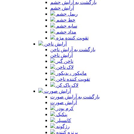
بازگشت به آرایش چشم
آرایش چشم
ریمل چشم
خط چشم
سایه چشم
مداد چشم
تقویت کننده مژه
آرایش ناخن
بازگشت به آرایش ناخن
آرایش ناخن
ناخن گیر
لاک ناخن
مانیکور ، پدیکور
تقویت کننده ناخن
لاک پاک کن
آرایش صورت
بازگشت به آرایش صورت
آرایش صورت
کرم پودر
پنکیک
کانسیلر
رژگونه
برنزه کننده