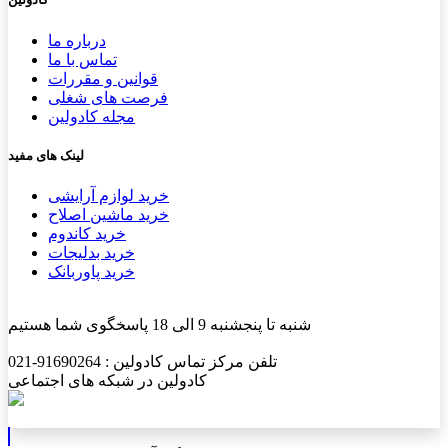
درباره ما
تماس با ما
قوانین و مقررات
فرصت های شغلی
مجله کادولین
لینک های مفید
خرید لوازم آرایشی
خرید ماشین اصلاح
خرید کاندوم
خرید بدلیجات
خرید پاوربانک
شنبه تا پنجشنبه 9 الی 18 پاسخگوی شما هستیم
تلفن مرکز تماس کادولین : 91690264-021
کادولین در شبکه های اجتماعی