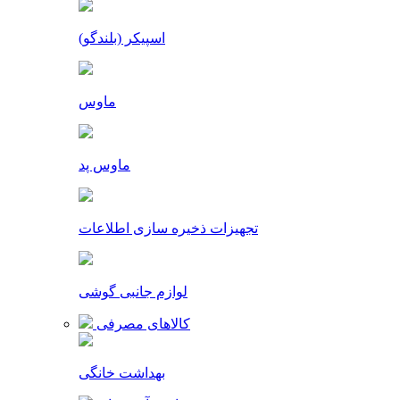
اسپیکر (بلندگو)
ماوس
ماوس پد
تجهیزات ذخیره سازی اطلاعات
لوازم جانبی گوشی
کالاهای مصرفی
بهداشت خانگی