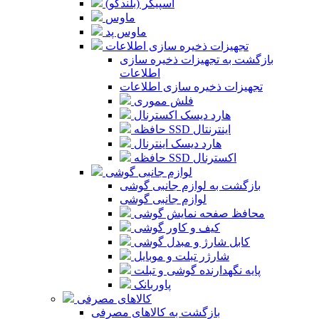
اسپیکر (بلندگو)
ماوس
ماوس پد
تجهیزات ذخیره سازی اطلاعات
بازگشت به تجهیزات ذخیره سازی
اطلاعات
تجهیزات ذخیره سازی اطلاعات
فلش مموری
هارد دیسک اکسترنال
حافظه SSD اینترنتال
هارد دیسک اینترنال
حافظه SSD اکسترنال
لوازم جانبی گوشی
بازگشت به لوازم جانبی گوشی
لوازم جانبی گوشی
محافظ صفحه نمایش گوشی
کیف و کاور گوشی
کابل شارژ و مبدل گوشی
شارژر تبلت و موبایل
پایه نگهدارنده گوشی و تبلت
پاوربانک
کالاهای مصرفی
بازگشت به کالاهای مصرفی