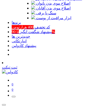
اصلاح موی بدن بانوان
اصلاح موی بدن آقایان
سنگ پا برقی
ابزار مراقبت از پوست
برند‌ها
کد تخفیف
400 هزارتومن
تا 90%
پیشنهاد شگفت انگیز
جدیدترین ها
انبارتکانی
پیشنهاد کادولین
ثبت تیکت
0
0