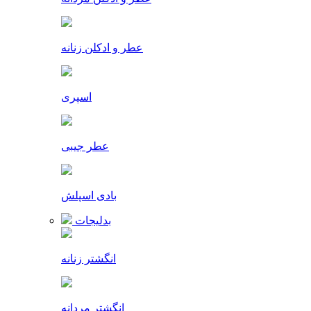
عطر و ادکلن زنانه
اسپری
عطر جیبی
بادی اسپلش
بدلیجات
انگشتر زنانه
انگشتر مردانه