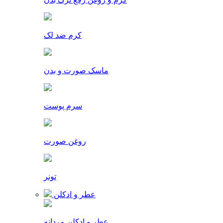
کرم ضد لک
ماسک صورت و بدن
سرم پوست
روغن صورت
تونر
عطر و ادکلن
عطر و ادکلن مردانه