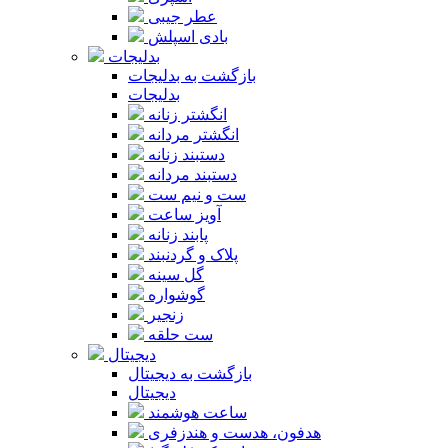
عطر جیبی
بادی اسپلش
بدلیجات
بازگشت به بدلیجات
بدلیجات
انگشتر زنانه
انگشتر مردانه
دستبند زنانه
دستبند مردانه
ست و نیم ست
آویز ساعت
پابند زنانه
پلاک و گردنبند
گل سینه
گوشواره
زنجیر
ست حلقه
دیجیتال
بازگشت به دیجیتال
دیجیتال
ساعت هوشمند
هدفون، هدست و هندزفری