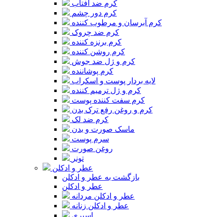
کرم ضد آفتاب
کرم دور چشم
کرم آبرسان و مرطوب کننده
کرم ضد چروک
کرم برنزه کننده
کرم روشن کننده
کرم و ژل ضد جوش
کرم پوشاننده
لایه بردار پوست و اسکراب
کرم و ژل ترمیم کننده
کرم سفت کننده پوست
کرم و روغن رفع ترک بدن
کرم ضد لک
ماسک صورت و بدن
سرم پوست
روغن صورت
تونر
عطر و ادکلن
بازگشت به عطر و ادکلن
عطر و ادکلن
عطر و ادکلن مردانه
عطر و ادکلن زنانه
اسپری