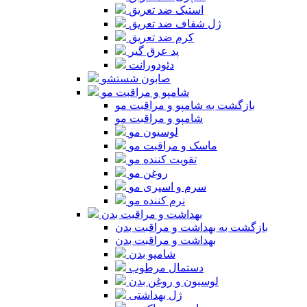
استیک ضد تعریق
ژل شفاف ضد تعریق
کرم ضد تعریق
پد عرق گیر
دئودورانت
صابون شستشو
شامپو و مراقبت مو
بازگشت به شامپو و مراقبت مو
شامپو و مراقبت مو
لوسیون مو
ماسک و مراقبت مو
تقویت کننده مو
روغن مو
سرم و اسپری مو
نرم کننده مو
بهداشت و مراقبت بدن
بازگشت به بهداشت و مراقبت بدن
بهداشت و مراقبت بدن
شامپو بدن
دستمال مرطوب
لوسیون و روغن بدن
ژل بهداشتی