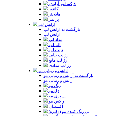
فیکساتور آرایش
کانتور
هایلایتر
پرایمر
آرایش لب
بازگشت به آرایش لب
آرایش لب
مداد لب
بالم لب
تینت لب
رژ لب جامد
رژ لب مایع
رژ لب مدادی
آرایش و زیبایی مو
بازگشت به آرایش و زیبایی مو
آرایش و زیبایی مو
رنگ مو
ژل مو
اسپری مو
واکس مو
اکسیدان
بی رنگ کننده مو (دکلره)