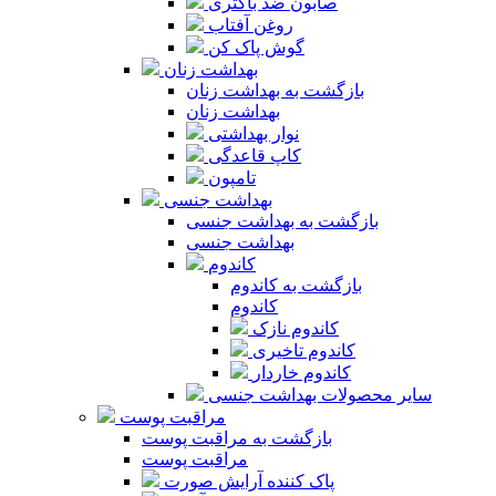
صابون ضد باکتری
روغن آفتاب
گوش پاک کن
بهداشت زنان
بازگشت به بهداشت زنان
بهداشت زنان
نوار بهداشتی
کاپ قاعدگی
تامپون
بهداشت جنسی
بازگشت به بهداشت جنسی
بهداشت جنسی
کاندوم
بازگشت به کاندوم
کاندوم
کاندوم نازک
کاندوم تاخیری
کاندوم خاردار
سایر محصولات بهداشت جنسی
مراقبت پوست
بازگشت به مراقبت پوست
مراقبت پوست
پاک کننده آرایش صورت