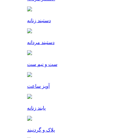
دستبند زنانه
دستبند مردانه
ست و نیم ست
آویز ساعت
پابند زنانه
پلاک و گردنبند