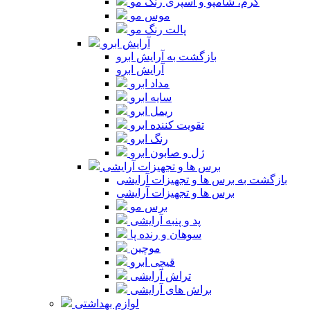
کرم، شامپو و اسپری رنگ مو
موس مو
پالت رنگ مو
آرایش ابرو
بازگشت به آرایش ابرو
آرایش ابرو
مداد ابرو
سایه ابرو
ریمل ابرو
تقویت کننده ابرو
رنگ ابرو
ژل و صابون ابرو
برس ها و تجهیزات آرایشی
بازگشت به برس ها و تجهیزات آرایشی
برس ها و تجهیزات آرایشی
برس مو
پد و پنبه آرایشی
سوهان و رنده پا
موچین
قیچی ابرو
تراش آرایشی
براش های آرایشی
لوازم بهداشتی