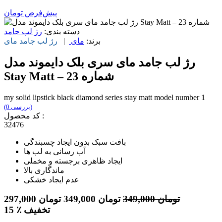
پیش‌فرض
تومان
دسته بندی:
رژ لب جامد
برند:
مای
|
رژ لب جامد
مای
رژ لب جامد مای سری بلک دایموند مدل
Stay Matt – شماره 23
my solid lipstick black diamond series stay matt model number 1
(0 بررسی)
کد محصول :
32476
بافت سبک بدون ایجاد چسبندگی
آب رسانی به لب ها
ایجاد ظاهری برجسته و مخملی
ماندگاری بالا
عدم ایجاد خشکی
تومان
349,000
تومان
349,000
تومان
297,000
٪ تخفیف
15