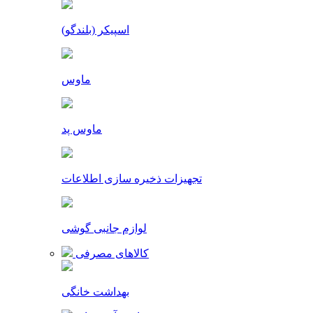
اسپیکر (بلندگو)
ماوس
ماوس پد
تجهیزات ذخیره سازی اطلاعات
لوازم جانبی گوشی
کالاهای مصرفی
بهداشت خانگی