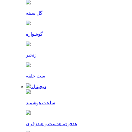
گل سینه
گوشواره
زنجیر
ست حلقه
دیجیتال
ساعت هوشمند
هدفون، هدست و هندزفری