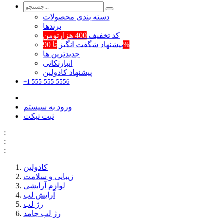
دسته بندی محصولات
برند‌ها
کد تخفیف
400 هزارتومن
تا 90%
پیشنهاد شگفت انگیز
جدیدترین ها
انبارتکانی
پیشنهاد کادولین
+1 555-555-5556
ورود به سیستم
ثبت تیکت
:
:
:
کادولین
زیبایی و سلامت
لوازم آرایشی
آرایش لب
رژ لب
رژ لب جامد