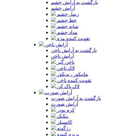
بازگشت به آرایش چشم
آرایش چشم
ریمل چشم
خط چشم
سایه چشم
مداد چشم
تقویت کننده مژه
آرایش ناخن
بازگشت به آرایش ناخن
آرایش ناخن
ناخن گیر
لاک ناخن
مانیکور ، پدیکور
تقویت کننده ناخن
لاک پاک کن
آرایش صورت
بازگشت به آرایش صورت
آرایش صورت
کرم پودر
پنکیک
کانسیلر
رژگونه
برنزه کننده