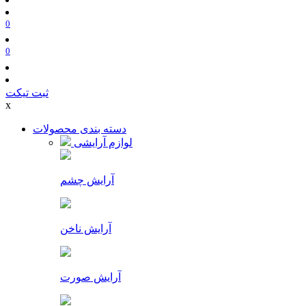
0
0
ثبت تیکت
x
دسته بندی محصولات
لوازم آرایشی
آرایش چشم
آرایش ناخن
آرایش صورت