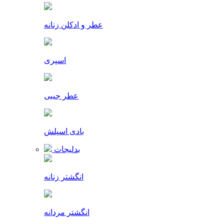
عطر و ادکلن زنانه
اسپری
عطر جیبی
بادی اسپلش
بدلیجات
انگشتر زنانه
انگشتر مردانه