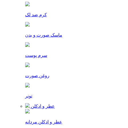
کرم ضد لک
ماسک صورت و بدن
سرم پوست
روغن صورت
تونر
عطر و ادکلن
عطر و ادکلن مردانه