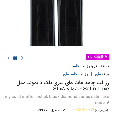
🎁هدیه داره
دسته بندی:
رژ لب جامد
برند:
مای
|
رژ لب جامد
مای
رژ لب جامد مات مای سری بلک دایموند مدل
Satin Luxe - شماره SL08
my solid matte lipstick black diamond series satin luxe
model 4
(0 بررسی)
کد محصول :
32467