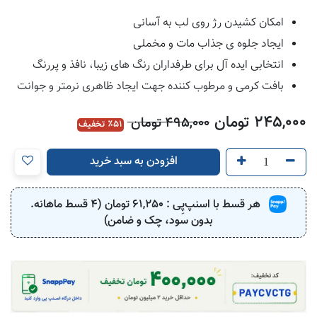
امکان کشیدن رژ روی لب به آسانی
ایجاد جلوه ی جذاب مات و مخملی
انتخابی ایده آل برای طرفداران رنگ های زیبا، نافذ و پررنگ
بافت کرمی و مرطوب کننده جهت ایجاد ظاهری نرمتر و جوانت
245,000
تومان
495,000
تومان
51
٪ تخفیف
افزودن به سبد خرید
هر قسط با اسنپ‌پِی :
61,250
تومان (4 قسط ماهانه.
بدون سود، چک و ضامن)