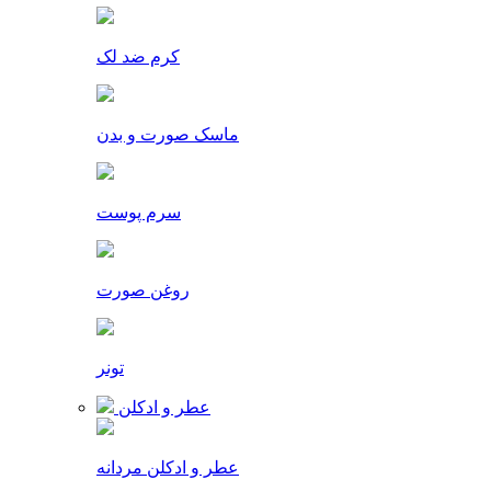
کرم ضد لک
ماسک صورت و بدن
سرم پوست
روغن صورت
تونر
عطر و ادکلن
عطر و ادکلن مردانه