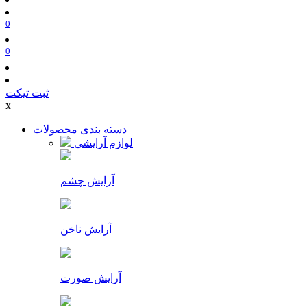
0
0
ثبت تیکت
x
دسته بندی محصولات
لوازم آرایشی
آرایش چشم
آرایش ناخن
آرایش صورت