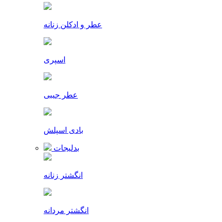
عطر و ادکلن زنانه
اسپری
عطر جیبی
بادی اسپلش
بدلیجات
انگشتر زنانه
انگشتر مردانه