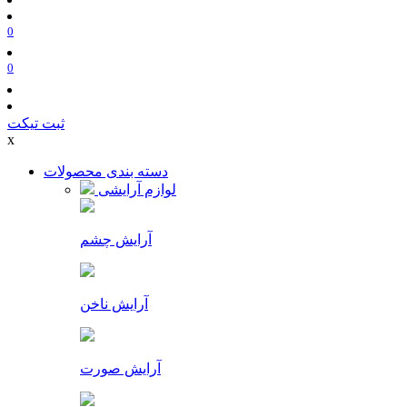
0
0
ثبت تیکت
x
دسته بندی محصولات
لوازم آرایشی
آرایش چشم
آرایش ناخن
آرایش صورت