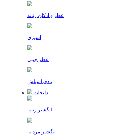
عطر و ادکلن زنانه
اسپری
عطر جیبی
بادی اسپلش
بدلیجات
انگشتر زنانه
انگشتر مردانه