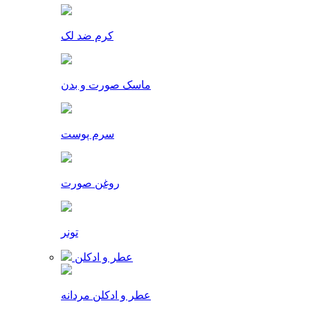
کرم ضد لک
ماسک صورت و بدن
سرم پوست
روغن صورت
تونر
عطر و ادکلن
عطر و ادکلن مردانه