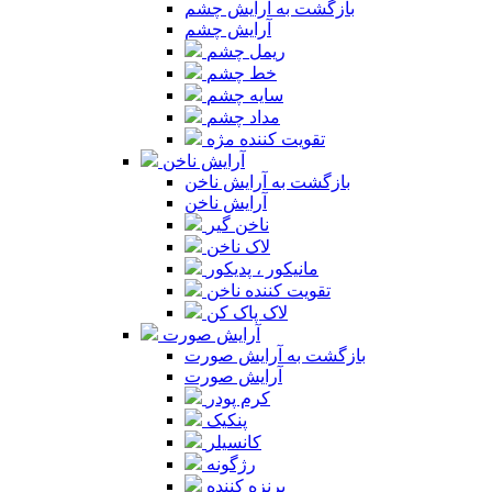
بازگشت به آرایش چشم
آرایش چشم
ریمل چشم
خط چشم
سایه چشم
مداد چشم
تقویت کننده مژه
آرایش ناخن
بازگشت به آرایش ناخن
آرایش ناخن
ناخن گیر
لاک ناخن
مانیکور ، پدیکور
تقویت کننده ناخن
لاک پاک کن
آرایش صورت
بازگشت به آرایش صورت
آرایش صورت
کرم پودر
پنکیک
کانسیلر
رژگونه
برنزه کننده