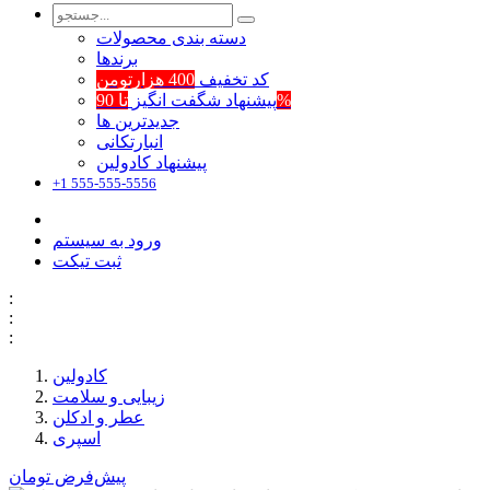
دسته بندی محصولات
برند‌ها
کد تخفیف
400 هزارتومن
تا 90%
پیشنهاد شگفت انگیز
جدیدترین ها
انبارتکانی
پیشنهاد کادولین
+1 555-555-5556
ورود به سیستم
ثبت تیکت
:
:
:
کادولین
زیبایی و سلامت
عطر و ادکلن
اسپری
پیش‌فرض
تومان