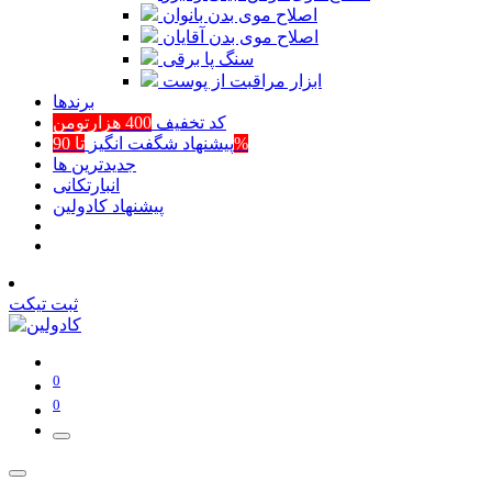
اصلاح موی بدن بانوان
اصلاح موی بدن آقایان
سنگ پا برقی
ابزار مراقبت از پوست
برند‌ها
کد تخفیف
400 هزارتومن
تا 90%
پیشنهاد شگفت انگیز
جدیدترین ها
انبارتکانی
پیشنهاد کادولین
ثبت تیکت
0
0