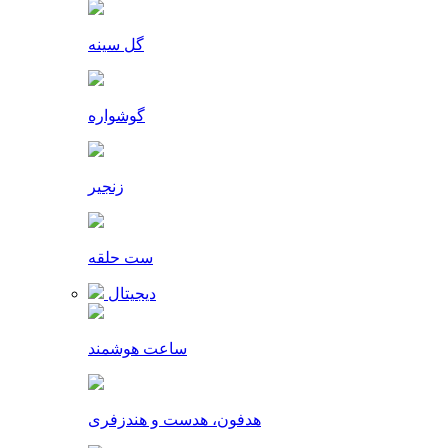
گل سینه
گوشواره
زنجیر
ست حلقه
دیجیتال
ساعت هوشمند
هدفون، هدست و هندزفری