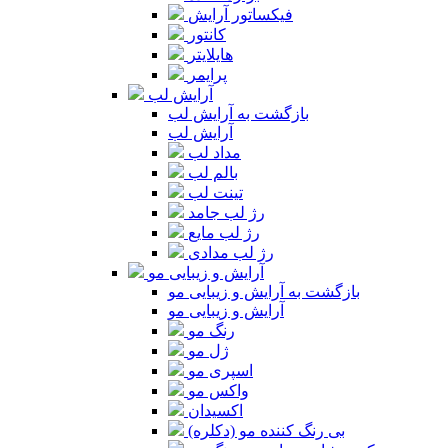
فیکساتور آرایش
کانتور
هایلایتر
پرایمر
آرایش لب
بازگشت به آرایش لب
آرایش لب
مداد لب
بالم لب
تینت لب
رژ لب جامد
رژ لب مایع
رژ لب مدادی
آرایش و زیبایی مو
بازگشت به آرایش و زیبایی مو
آرایش و زیبایی مو
رنگ مو
ژل مو
اسپری مو
واکس مو
اکسیدان
بی رنگ کننده مو (دکلره)