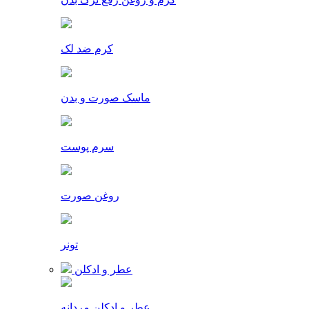
کرم ضد لک
ماسک صورت و بدن
سرم پوست
روغن صورت
تونر
عطر و ادکلن
عطر و ادکلن مردانه