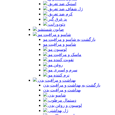
استیک ضد تعریق
ژل شفاف ضد تعریق
کرم ضد تعریق
پد عرق گیر
دئودورانت
صابون شستشو
شامپو و مراقبت مو
بازگشت به شامپو و مراقبت مو
شامپو و مراقبت مو
لوسیون مو
ماسک و مراقبت مو
تقویت کننده مو
روغن مو
سرم و اسپری مو
نرم کننده مو
بهداشت و مراقبت بدن
بازگشت به بهداشت و مراقبت بدن
بهداشت و مراقبت بدن
شامپو بدن
دستمال مرطوب
لوسیون و روغن بدن
ژل بهداشتی