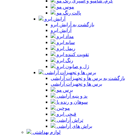
کرم، شامپو و اسپری رنگ مو
موس مو
پالت رنگ مو
آرایش ابرو
بازگشت به آرایش ابرو
آرایش ابرو
مداد ابرو
سایه ابرو
ریمل ابرو
تقویت کننده ابرو
رنگ ابرو
ژل و صابون ابرو
برس ها و تجهیزات آرایشی
بازگشت به برس ها و تجهیزات آرایشی
برس ها و تجهیزات آرایشی
برس مو
پد و پنبه آرایشی
سوهان و رنده پا
موچین
قیچی ابرو
تراش آرایشی
براش های آرایشی
لوازم بهداشتی