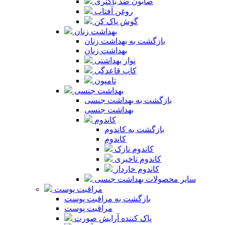
صابون ضد باکتری
روغن آفتاب
گوش پاک کن
بهداشت زنان
بازگشت به بهداشت زنان
بهداشت زنان
نوار بهداشتی
کاپ قاعدگی
تامپون
بهداشت جنسی
بازگشت به بهداشت جنسی
بهداشت جنسی
کاندوم
بازگشت به کاندوم
کاندوم
کاندوم نازک
کاندوم تاخیری
کاندوم خاردار
سایر محصولات بهداشت جنسی
مراقبت پوست
بازگشت به مراقبت پوست
مراقبت پوست
پاک کننده آرایش صورت