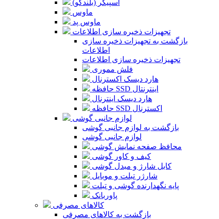
اسپیکر (بلندگو)
ماوس
ماوس پد
تجهیزات ذخیره سازی اطلاعات
بازگشت به تجهیزات ذخیره سازی
اطلاعات
تجهیزات ذخیره سازی اطلاعات
فلش مموری
هارد دیسک اکسترنال
حافظه SSD اینترنتال
هارد دیسک اینترنال
حافظه SSD اکسترنال
لوازم جانبی گوشی
بازگشت به لوازم جانبی گوشی
لوازم جانبی گوشی
محافظ صفحه نمایش گوشی
کیف و کاور گوشی
کابل شارژ و مبدل گوشی
شارژر تبلت و موبایل
پایه نگهدارنده گوشی و تبلت
پاوربانک
کالاهای مصرفی
بازگشت به کالاهای مصرفی