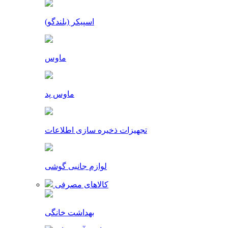
اسپیکر (بلندگو)
ماوس
ماوس پد
تجهیزات ذخیره سازی اطلاعات
لوازم جانبی گوشی
کالاهای مصرفی
بهداشت خانگی