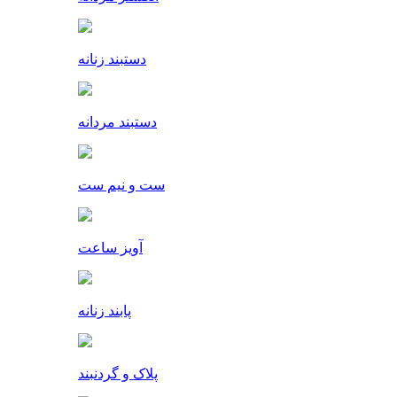
دستبند زنانه
دستبند مردانه
ست و نیم ست
آویز ساعت
پابند زنانه
پلاک و گردنبند