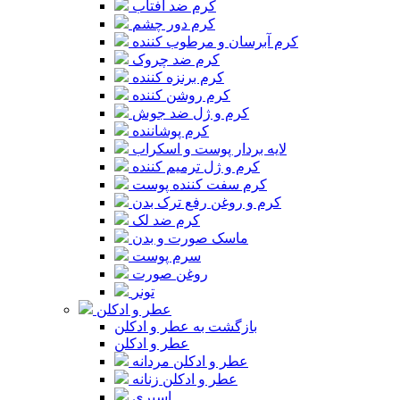
کرم ضد آفتاب
کرم دور چشم
کرم آبرسان و مرطوب کننده
کرم ضد چروک
کرم برنزه کننده
کرم روشن کننده
کرم و ژل ضد جوش
کرم پوشاننده
لایه بردار پوست و اسکراب
کرم و ژل ترمیم کننده
کرم سفت کننده پوست
کرم و روغن رفع ترک بدن
کرم ضد لک
ماسک صورت و بدن
سرم پوست
روغن صورت
تونر
عطر و ادکلن
بازگشت به عطر و ادکلن
عطر و ادکلن
عطر و ادکلن مردانه
عطر و ادکلن زنانه
اسپری