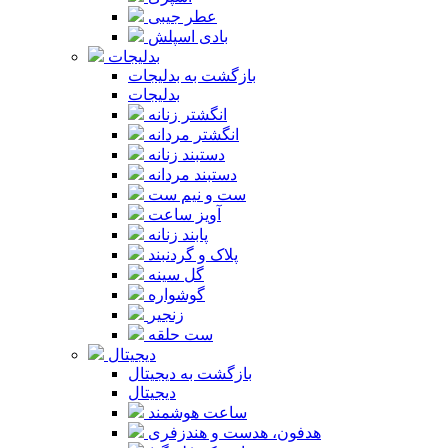
عطر جیبی
بادی اسپلش
بدلیجات
بازگشت به بدلیجات
بدلیجات
انگشتر زنانه
انگشتر مردانه
دستبند زنانه
دستبند مردانه
ست و نیم ست
آویز ساعت
پابند زنانه
پلاک و گردنبند
گل سینه
گوشواره
زنجیر
ست حلقه
دیجیتال
بازگشت به دیجیتال
دیجیتال
ساعت هوشمند
هدفون، هدست و هندزفری