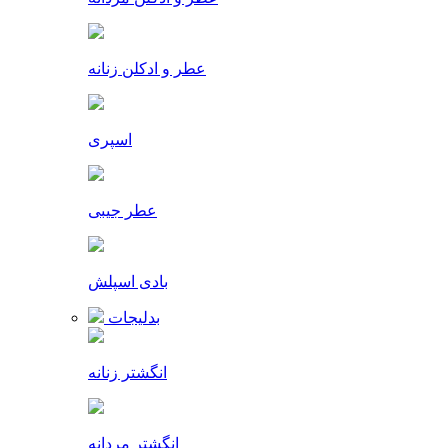
عطر و ادکلن زنانه
اسپری
عطر جیبی
بادی اسپلش
بدلیجات
انگشتر زنانه
انگشتر مردانه