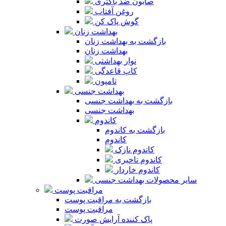
صابون ضد باکتری
روغن آفتاب
گوش پاک کن
بهداشت زنان
بازگشت به بهداشت زنان
بهداشت زنان
نوار بهداشتی
کاپ قاعدگی
تامپون
بهداشت جنسی
بازگشت به بهداشت جنسی
بهداشت جنسی
کاندوم
بازگشت به کاندوم
کاندوم
کاندوم نازک
کاندوم تاخیری
کاندوم خاردار
سایر محصولات بهداشت جنسی
مراقبت پوست
بازگشت به مراقبت پوست
مراقبت پوست
پاک کننده آرایش صورت