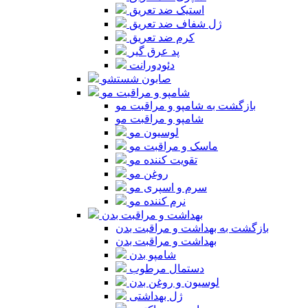
استیک ضد تعریق
ژل شفاف ضد تعریق
کرم ضد تعریق
پد عرق گیر
دئودورانت
صابون شستشو
شامپو و مراقبت مو
بازگشت به شامپو و مراقبت مو
شامپو و مراقبت مو
لوسیون مو
ماسک و مراقبت مو
تقویت کننده مو
روغن مو
سرم و اسپری مو
نرم کننده مو
بهداشت و مراقبت بدن
بازگشت به بهداشت و مراقبت بدن
بهداشت و مراقبت بدن
شامپو بدن
دستمال مرطوب
لوسیون و روغن بدن
ژل بهداشتی