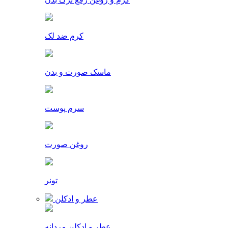
کرم ضد لک
ماسک صورت و بدن
سرم پوست
روغن صورت
تونر
عطر و ادکلن
عطر و ادکلن مردانه