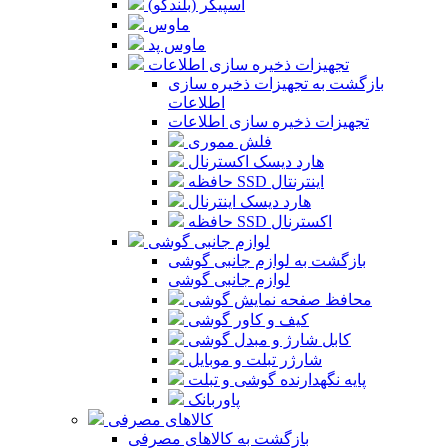
اسپیکر (بلندگو)
ماوس
ماوس پد
تجهیزات ذخیره سازی اطلاعات
بازگشت به تجهیزات ذخیره سازی
اطلاعات
تجهیزات ذخیره سازی اطلاعات
فلش مموری
هارد دیسک اکسترنال
حافظه SSD اینترنتال
هارد دیسک اینترنال
حافظه SSD اکسترنال
لوازم جانبی گوشی
بازگشت به لوازم جانبی گوشی
لوازم جانبی گوشی
محافظ صفحه نمایش گوشی
کیف و کاور گوشی
کابل شارژ و مبدل گوشی
شارژر تبلت و موبایل
پایه نگهدارنده گوشی و تبلت
پاوربانک
کالاهای مصرفی
بازگشت به کالاهای مصرفی