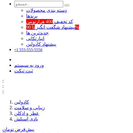
دسته بندی محصولات
برند‌ها
کد تخفیف
400 هزارتومن
تا 90%
پیشنهاد شگفت انگیز
جدیدترین ها
انبارتکانی
پیشنهاد کادولین
+1 555-555-5556
ورود به سیستم
ثبت تیکت
:
:
:
کادولین
زیبایی و سلامت
عطر و ادکلن
بادی اسپلش
پیش‌فرض
تومان