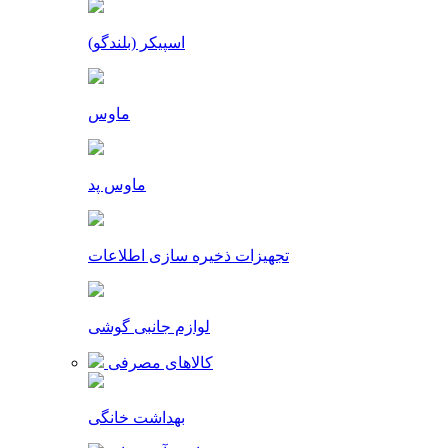
اسپیکر (بلندگو)
ماوس
ماوس پد
تجهیزات ذخیره سازی اطلاعات
لوازم جانبی گوشی
کالاهای مصرفی
بهداشت خانگی