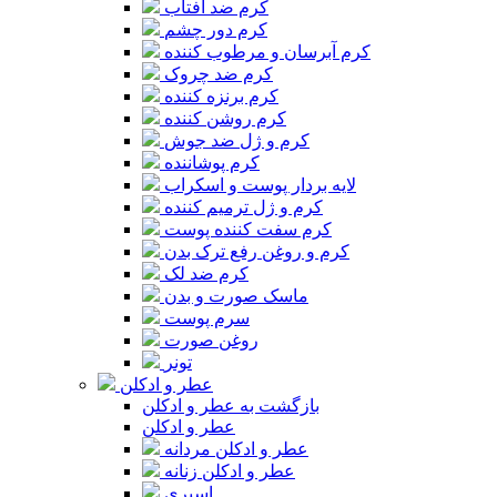
کرم ضد آفتاب
کرم دور چشم
کرم آبرسان و مرطوب کننده
کرم ضد چروک
کرم برنزه کننده
کرم روشن کننده
کرم و ژل ضد جوش
کرم پوشاننده
لایه بردار پوست و اسکراب
کرم و ژل ترمیم کننده
کرم سفت کننده پوست
کرم و روغن رفع ترک بدن
کرم ضد لک
ماسک صورت و بدن
سرم پوست
روغن صورت
تونر
عطر و ادکلن
بازگشت به عطر و ادکلن
عطر و ادکلن
عطر و ادکلن مردانه
عطر و ادکلن زنانه
اسپری