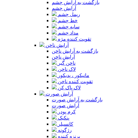
بازگشت به آرایش چشم
آرایش چشم
ریمل چشم
خط چشم
سایه چشم
مداد چشم
تقویت کننده مژه
آرایش ناخن
بازگشت به آرایش ناخن
آرایش ناخن
ناخن گیر
لاک ناخن
مانیکور ، پدیکور
تقویت کننده ناخن
لاک پاک کن
آرایش صورت
بازگشت به آرایش صورت
آرایش صورت
کرم پودر
پنکیک
کانسیلر
رژگونه
برنزه کننده