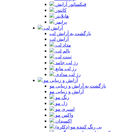
فیکساتور آرایش
کانتور
هایلایتر
پرایمر
آرایش لب
بازگشت به آرایش لب
آرایش لب
مداد لب
بالم لب
تینت لب
رژ لب جامد
رژ لب مایع
رژ لب مدادی
آرایش و زیبایی مو
بازگشت به آرایش و زیبایی مو
آرایش و زیبایی مو
رنگ مو
ژل مو
اسپری مو
واکس مو
اکسیدان
بی رنگ کننده مو (دکلره)