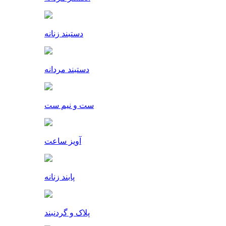
دستبند زنانه
دستبند مردانه
ست و نیم ست
آویز ساعت
پابند زنانه
پلاک و گردنبند