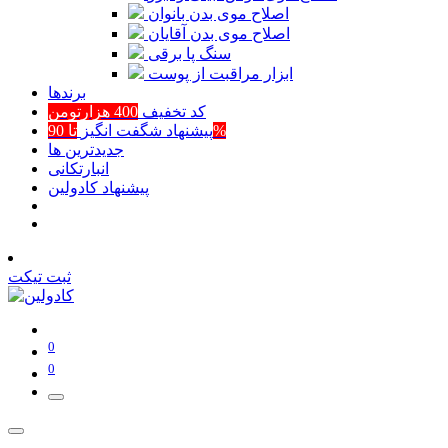
اصلاح موی بدن بانوان
اصلاح موی بدن آقایان
سنگ پا برقی
ابزار مراقبت از پوست
برند‌ها
کد تخفیف
400 هزارتومن
تا 90%
پیشنهاد شگفت انگیز
جدیدترین ها
انبارتکانی
پیشنهاد کادولین
ثبت تیکت
0
0