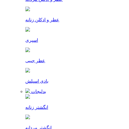
عطر و ادکلن زنانه
اسپری
عطر جیبی
بادی اسپلش
بدلیجات
انگشتر زنانه
انگشتر مردانه