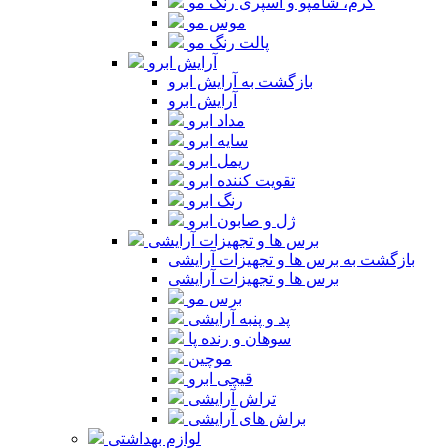
کرم، شامپو و اسپری رنگ مو
موس مو
پالت رنگ مو
آرایش ابرو
بازگشت به آرایش ابرو
آرایش ابرو
مداد ابرو
سایه ابرو
ریمل ابرو
تقویت کننده ابرو
رنگ ابرو
ژل و صابون ابرو
برس ها و تجهیزات آرایشی
بازگشت به برس ها و تجهیزات آرایشی
برس ها و تجهیزات آرایشی
برس مو
پد و پنبه آرایشی
سوهان و رنده پا
موچین
قیچی ابرو
تراش آرایشی
براش های آرایشی
لوازم بهداشتی