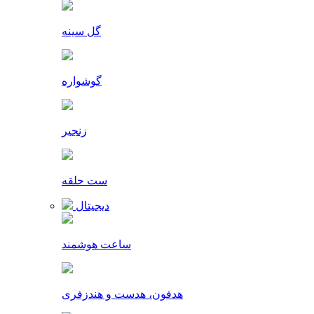
گل سینه
گوشواره
زنجیر
ست حلقه
دیجیتال
ساعت هوشمند
هدفون، هدست و هندزفری