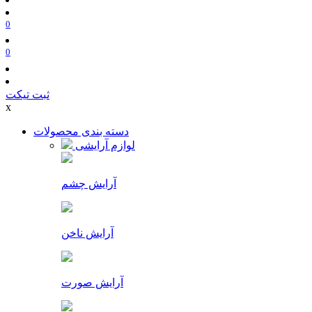
0
0
ثبت تیکت
x
دسته بندی محصولات
لوازم آرایشی
آرایش چشم
آرایش ناخن
آرایش صورت