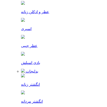
عطر و ادکلن زنانه
اسپری
عطر جیبی
بادی اسپلش
بدلیجات
انگشتر زنانه
انگشتر مردانه