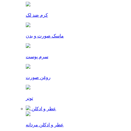
کرم ضد لک
ماسک صورت و بدن
سرم پوست
روغن صورت
تونر
عطر و ادکلن
عطر و ادکلن مردانه