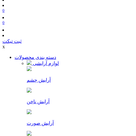
0
0
ثبت تیکت
x
دسته بندی محصولات
لوازم آرایشی
آرایش چشم
آرایش ناخن
آرایش صورت