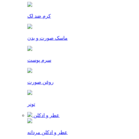
کرم ضد لک
ماسک صورت و بدن
سرم پوست
روغن صورت
تونر
عطر و ادکلن
عطر و ادکلن مردانه