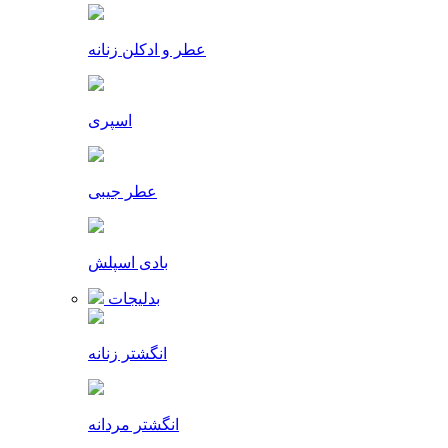
عطر و ادکلن زنانه
اسپری
عطر جیبی
بادی اسپلش
بدلیجات
انگشتر زنانه
انگشتر مردانه