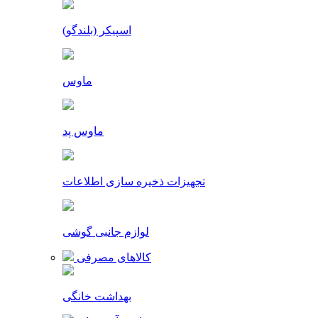
اسپیکر (بلندگو)
ماوس
ماوس پد
تجهیزات ذخیره سازی اطلاعات
لوازم جانبی گوشی
کالاهای مصرفی
بهداشت خانگی