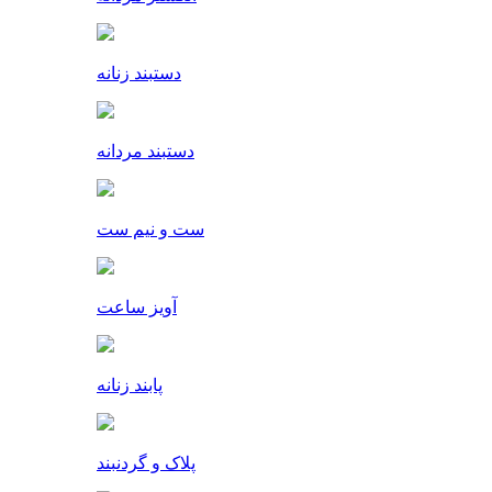
دستبند زنانه
دستبند مردانه
ست و نیم ست
آویز ساعت
پابند زنانه
پلاک و گردنبند