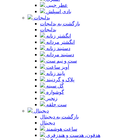
عطر جیبی
بادی اسپلش
بدلیجات
بازگشت به بدلیجات
بدلیجات
انگشتر زنانه
انگشتر مردانه
دستبند زنانه
دستبند مردانه
ست و نیم ست
آویز ساعت
پابند زنانه
پلاک و گردنبند
گل سینه
گوشواره
زنجیر
ست حلقه
دیجیتال
بازگشت به دیجیتال
دیجیتال
ساعت هوشمند
هدفون، هدست و هندزفری