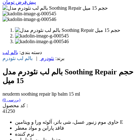
پیش‌فرض
تومان
دسته بندی:
بالم لب
برند:
نئودرم
|
بالم لب
نئودرم
بالم لب نئودرم مدل Soothing Repair حجم
15 میل
neuderm soothing repair lip balm 15 ml
(0 بررسی)
کد محصول :
41250
حاوی موم زنبور عسل، شی باتر، آلوئه ورا و ویتامین E
فاقد پارابن و مواد معطر
نرم کننده
حفظ رطوبت پایدار لب