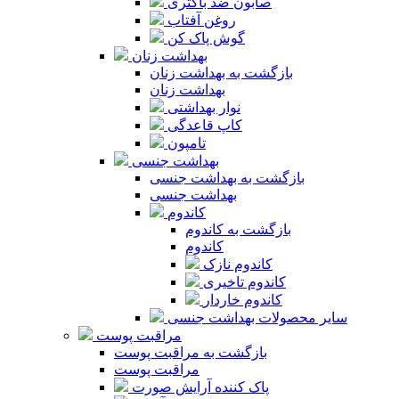
صابون ضد باکتری
روغن آفتاب
گوش پاک کن
بهداشت زنان
بازگشت به بهداشت زنان
بهداشت زنان
نوار بهداشتی
کاپ قاعدگی
تامپون
بهداشت جنسی
بازگشت به بهداشت جنسی
بهداشت جنسی
کاندوم
بازگشت به کاندوم
کاندوم
کاندوم نازک
کاندوم تاخیری
کاندوم خاردار
سایر محصولات بهداشت جنسی
مراقبت پوست
بازگشت به مراقبت پوست
مراقبت پوست
پاک کننده آرایش صورت