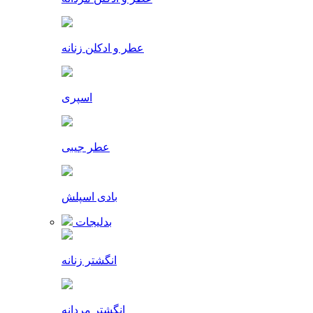
عطر و ادکلن زنانه
اسپری
عطر جیبی
بادی اسپلش
بدلیجات
انگشتر زنانه
انگشتر مردانه