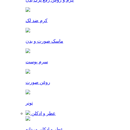
کرم ضد لک
ماسک صورت و بدن
سرم پوست
روغن صورت
تونر
عطر و ادکلن
عطر و ادکلن مردانه