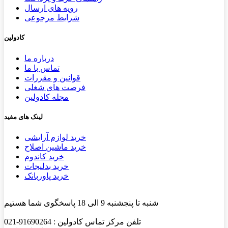
رویه های ارسال
شرایط مرجوعی
کادولین
درباره ما
تماس با ما
قوانین و مقررات
فرصت های شغلی
مجله کادولین
لینک های مفید
خرید لوازم آرایشی
خرید ماشین اصلاح
خرید کاندوم
خرید بدلیجات
خرید پاوربانک
شنبه تا پنجشنبه 9 الی 18 پاسخگوی شما هستیم
تلفن مرکز تماس کادولین : 91690264-021