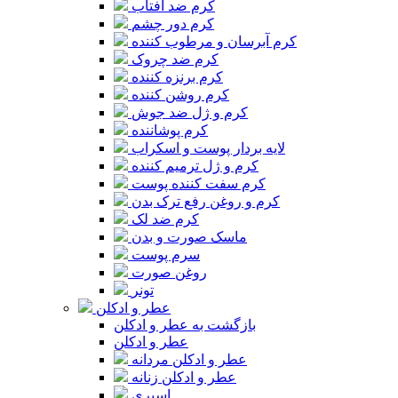
کرم ضد آفتاب
کرم دور چشم
کرم آبرسان و مرطوب کننده
کرم ضد چروک
کرم برنزه کننده
کرم روشن کننده
کرم و ژل ضد جوش
کرم پوشاننده
لایه بردار پوست و اسکراب
کرم و ژل ترمیم کننده
کرم سفت کننده پوست
کرم و روغن رفع ترک بدن
کرم ضد لک
ماسک صورت و بدن
سرم پوست
روغن صورت
تونر
عطر و ادکلن
بازگشت به عطر و ادکلن
عطر و ادکلن
عطر و ادکلن مردانه
عطر و ادکلن زنانه
اسپری