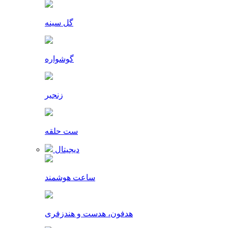
گل سینه
گوشواره
زنجیر
ست حلقه
دیجیتال
ساعت هوشمند
هدفون، هدست و هندزفری