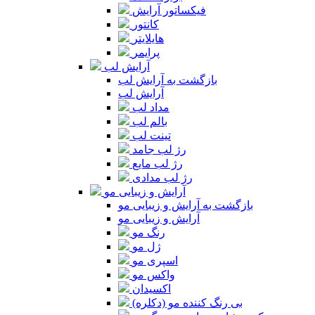
فیکساتور آرایش
کانتور
هایلایتر
پرایمر
آرایش لب
بازگشت به آرایش لب
آرایش لب
مداد لب
بالم لب
تینت لب
رژ لب جامد
رژ لب مایع
رژ لب مدادی
آرایش و زیبایی مو
بازگشت به آرایش و زیبایی مو
آرایش و زیبایی مو
رنگ مو
ژل مو
اسپری مو
واکس مو
اکسیدان
بی رنگ کننده مو (دکلره)