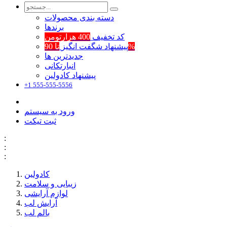
دسته بندی محصولات
برند‌ها
کد تخفیف
400 هزارتومن
تا 90%
پیشنهاد شگفت انگیز
جدیدترین ها
انبارتکانی
پیشنهاد کادولین
+1 555-555-5556
ورود به سیستم
ثبت تیکت
:
:
:
کادولین
زیبایی و سلامت
لوازم آرایشی
آرایش لب
بالم لب