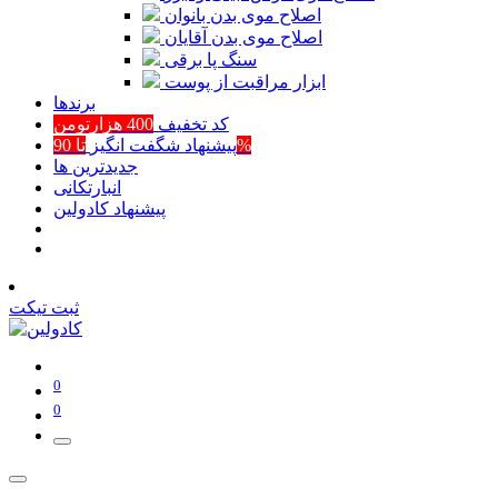
اصلاح موی بدن بانوان
اصلاح موی بدن آقایان
سنگ پا برقی
ابزار مراقبت از پوست
برند‌ها
کد تخفیف
400 هزارتومن
تا 90%
پیشنهاد شگفت انگیز
جدیدترین ها
انبارتکانی
پیشنهاد کادولین
ثبت تیکت
0
0