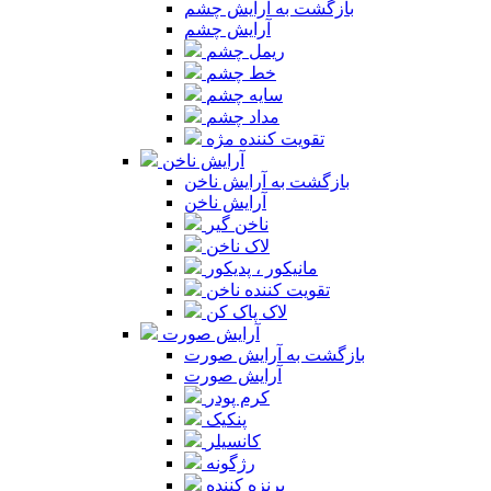
بازگشت به آرایش چشم
آرایش چشم
ریمل چشم
خط چشم
سایه چشم
مداد چشم
تقویت کننده مژه
آرایش ناخن
بازگشت به آرایش ناخن
آرایش ناخن
ناخن گیر
لاک ناخن
مانیکور ، پدیکور
تقویت کننده ناخن
لاک پاک کن
آرایش صورت
بازگشت به آرایش صورت
آرایش صورت
کرم پودر
پنکیک
کانسیلر
رژگونه
برنزه کننده