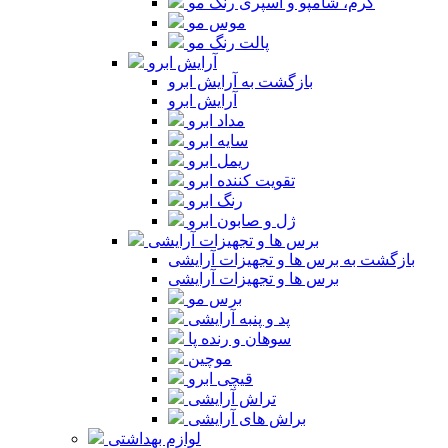
کرم، شامپو و اسپری رنگ مو
موس مو
پالت رنگ مو
آرایش ابرو
بازگشت به آرایش ابرو
آرایش ابرو
مداد ابرو
سایه ابرو
ریمل ابرو
تقویت کننده ابرو
رنگ ابرو
ژل و صابون ابرو
برس ها و تجهیزات آرایشی
بازگشت به برس ها و تجهیزات آرایشی
برس ها و تجهیزات آرایشی
برس مو
پد و پنبه آرایشی
سوهان و رنده پا
موچین
قیچی ابرو
تراش آرایشی
براش های آرایشی
لوازم بهداشتی