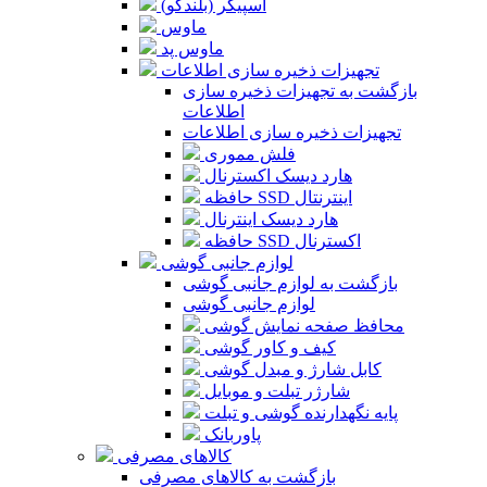
اسپیکر (بلندگو)
ماوس
ماوس پد
تجهیزات ذخیره سازی اطلاعات
بازگشت به تجهیزات ذخیره سازی
اطلاعات
تجهیزات ذخیره سازی اطلاعات
فلش مموری
هارد دیسک اکسترنال
حافظه SSD اینترنتال
هارد دیسک اینترنال
حافظه SSD اکسترنال
لوازم جانبی گوشی
بازگشت به لوازم جانبی گوشی
لوازم جانبی گوشی
محافظ صفحه نمایش گوشی
کیف و کاور گوشی
کابل شارژ و مبدل گوشی
شارژر تبلت و موبایل
پایه نگهدارنده گوشی و تبلت
پاوربانک
کالاهای مصرفی
بازگشت به کالاهای مصرفی