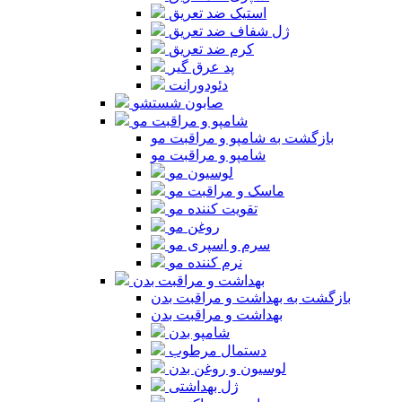
استیک ضد تعریق
ژل شفاف ضد تعریق
کرم ضد تعریق
پد عرق گیر
دئودورانت
صابون شستشو
شامپو و مراقبت مو
بازگشت به شامپو و مراقبت مو
شامپو و مراقبت مو
لوسیون مو
ماسک و مراقبت مو
تقویت کننده مو
روغن مو
سرم و اسپری مو
نرم کننده مو
بهداشت و مراقبت بدن
بازگشت به بهداشت و مراقبت بدن
بهداشت و مراقبت بدن
شامپو بدن
دستمال مرطوب
لوسیون و روغن بدن
ژل بهداشتی