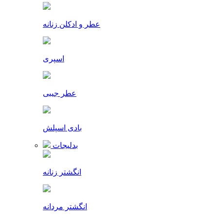
عطر و ادکلن زنانه
اسپری
عطر جیبی
بادی اسپلش
بدلیجات
انگشتر زنانه
انگشتر مردانه