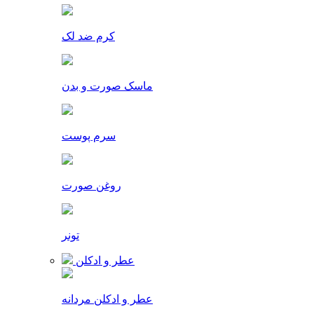
کرم ضد لک
ماسک صورت و بدن
سرم پوست
روغن صورت
تونر
عطر و ادکلن
عطر و ادکلن مردانه