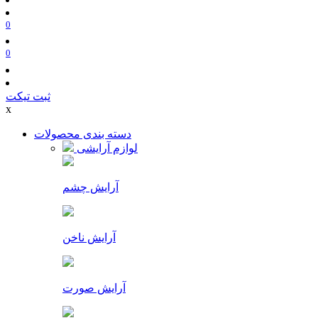
0
0
ثبت تیکت
x
دسته بندی محصولات
لوازم آرایشی
آرایش چشم
آرایش ناخن
آرایش صورت