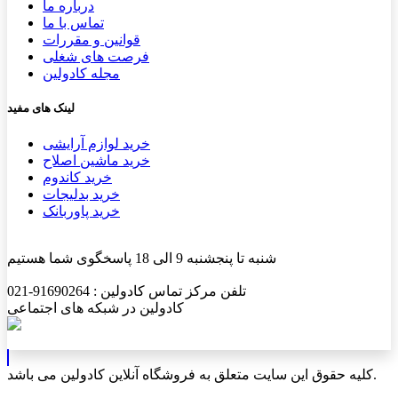
درباره ما
تماس با ما
قوانین و مقررات
فرصت های شغلی
مجله کادولین
لینک های مفید
خرید لوازم آرایشی
خرید ماشین اصلاح
خرید کاندوم
خرید بدلیجات
خرید پاوربانک
شنبه تا پنجشنبه 9 الی 18 پاسخگوی شما هستیم
تلفن مرکز تماس کادولین : 91690264-021
کادولین در شبکه های اجتماعی
کلیه حقوق این سایت متعلق به فروشگاه آنلاین کادولین می باشد.