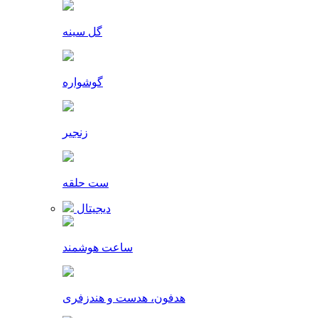
گل سینه
گوشواره
زنجیر
ست حلقه
دیجیتال
ساعت هوشمند
هدفون، هدست و هندزفری