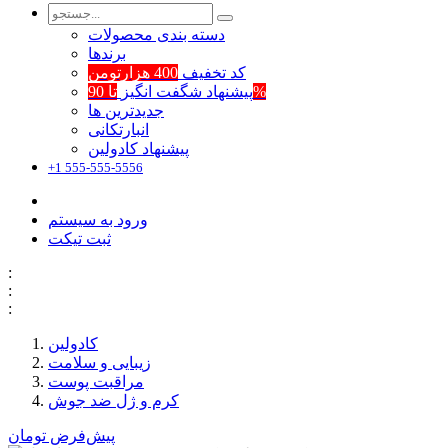
دسته بندی محصولات
برند‌ها
کد تخفیف
400 هزارتومن
تا 90%
پیشنهاد شگفت انگیز
جدیدترین ها
انبارتکانی
پیشنهاد کادولین
+1 555-555-5556
ورود به سیستم
ثبت تیکت
:
:
:
کادولین
زیبایی و سلامت
مراقبت پوست
کرم و ژل ضد جوش
پیش‌فرض
تومان