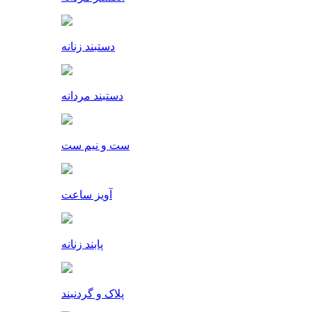
دستبند زنانه
دستبند مردانه
ست و نیم ست
آویز ساعت
پابند زنانه
پلاک و گردنبند