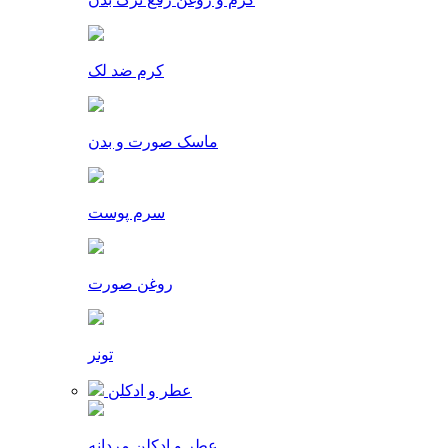
کرم ضد لک
ماسک صورت و بدن
سرم پوست
روغن صورت
تونر
عطر و ادکلن
عطر و ادکلن مردانه