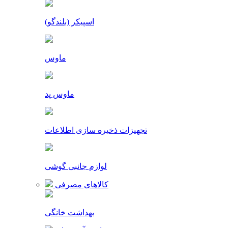
اسپیکر (بلندگو)
ماوس
ماوس پد
تجهیزات ذخیره سازی اطلاعات
لوازم جانبی گوشی
کالاهای مصرفی
بهداشت خانگی