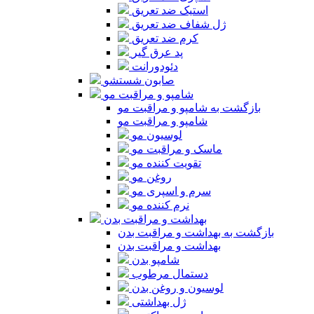
استیک ضد تعریق
ژل شفاف ضد تعریق
کرم ضد تعریق
پد عرق گیر
دئودورانت
صابون شستشو
شامپو و مراقبت مو
بازگشت به شامپو و مراقبت مو
شامپو و مراقبت مو
لوسیون مو
ماسک و مراقبت مو
تقویت کننده مو
روغن مو
سرم و اسپری مو
نرم کننده مو
بهداشت و مراقبت بدن
بازگشت به بهداشت و مراقبت بدن
بهداشت و مراقبت بدن
شامپو بدن
دستمال مرطوب
لوسیون و روغن بدن
ژل بهداشتی