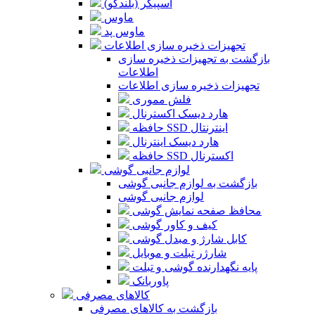
اسپیکر (بلندگو)
ماوس
ماوس پد
تجهیزات ذخیره سازی اطلاعات
بازگشت به تجهیزات ذخیره سازی
اطلاعات
تجهیزات ذخیره سازی اطلاعات
فلش مموری
هارد دیسک اکسترنال
حافظه SSD اینترنتال
هارد دیسک اینترنال
حافظه SSD اکسترنال
لوازم جانبی گوشی
بازگشت به لوازم جانبی گوشی
لوازم جانبی گوشی
محافظ صفحه نمایش گوشی
کیف و کاور گوشی
کابل شارژ و مبدل گوشی
شارژر تبلت و موبایل
پایه نگهدارنده گوشی و تبلت
پاوربانک
کالاهای مصرفی
بازگشت به کالاهای مصرفی