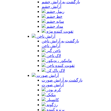
بازگشت به آرایش چشم
آرایش چشم
ریمل چشم
خط چشم
سایه چشم
مداد چشم
تقویت کننده مژه
آرایش ناخن
بازگشت به آرایش ناخن
آرایش ناخن
ناخن گیر
لاک ناخن
مانیکور ، پدیکور
تقویت کننده ناخن
لاک پاک کن
آرایش صورت
بازگشت به آرایش صورت
آرایش صورت
کرم پودر
پنکیک
کانسیلر
رژگونه
برنزه کننده