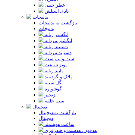
عطر جیبی
بادی اسپلش
بدلیجات
بازگشت به بدلیجات
بدلیجات
انگشتر زنانه
انگشتر مردانه
دستبند زنانه
دستبند مردانه
ست و نیم ست
آویز ساعت
پابند زنانه
پلاک و گردنبند
گل سینه
گوشواره
زنجیر
ست حلقه
دیجیتال
بازگشت به دیجیتال
دیجیتال
ساعت هوشمند
هدفون، هدست و هندزفری