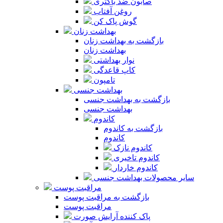
صابون ضد باکتری
روغن آفتاب
گوش پاک کن
بهداشت زنان
بازگشت به بهداشت زنان
بهداشت زنان
نوار بهداشتی
کاپ قاعدگی
تامپون
بهداشت جنسی
بازگشت به بهداشت جنسی
بهداشت جنسی
کاندوم
بازگشت به کاندوم
کاندوم
کاندوم نازک
کاندوم تاخیری
کاندوم خاردار
سایر محصولات بهداشت جنسی
مراقبت پوست
بازگشت به مراقبت پوست
مراقبت پوست
پاک کننده آرایش صورت