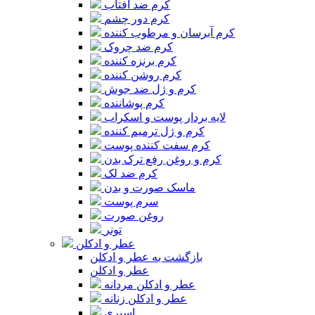
کرم ضد آفتاب
کرم دور چشم
کرم آبرسان و مرطوب کننده
کرم ضد چروک
کرم برنزه کننده
کرم روشن کننده
کرم و ژل ضد جوش
کرم پوشاننده
لایه بردار پوست و اسکراب
کرم و ژل ترمیم کننده
کرم سفت کننده پوست
کرم و روغن رفع ترک بدن
کرم ضد لک
ماسک صورت و بدن
سرم پوست
روغن صورت
تونر
عطر و ادکلن
بازگشت به عطر و ادکلن
عطر و ادکلن
عطر و ادکلن مردانه
عطر و ادکلن زنانه
اسپری