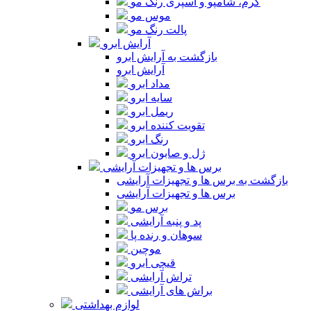
کرم، شامپو و اسپری رنگ مو
موس مو
پالت رنگ مو
آرایش ابرو
بازگشت به آرایش ابرو
آرایش ابرو
مداد ابرو
سایه ابرو
ریمل ابرو
تقویت کننده ابرو
رنگ ابرو
ژل و صابون ابرو
برس ها و تجهیزات آرایشی
بازگشت به برس ها و تجهیزات آرایشی
برس ها و تجهیزات آرایشی
برس مو
پد و پنبه آرایشی
سوهان و رنده پا
موچین
قیچی ابرو
تراش آرایشی
براش های آرایشی
لوازم بهداشتی