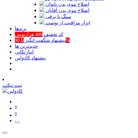
اصلاح موی بدن بانوان
اصلاح موی بدن آقایان
سنگ پا برقی
ابزار مراقبت از پوست
برند‌ها
کد تخفیف
400 هزارتومن
تا 90%
پیشنهاد شگفت انگیز
جدیدترین ها
انبارتکانی
پیشنهاد کادولین
ثبت تیکت
0
0