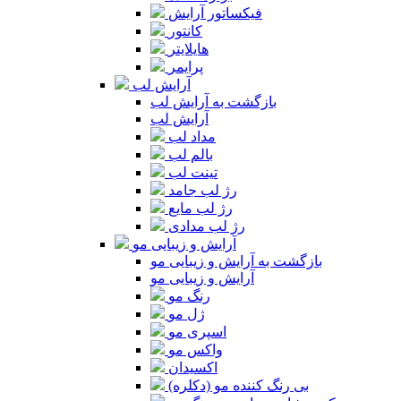
فیکساتور آرایش
کانتور
هایلایتر
پرایمر
آرایش لب
بازگشت به آرایش لب
آرایش لب
مداد لب
بالم لب
تینت لب
رژ لب جامد
رژ لب مایع
رژ لب مدادی
آرایش و زیبایی مو
بازگشت به آرایش و زیبایی مو
آرایش و زیبایی مو
رنگ مو
ژل مو
اسپری مو
واکس مو
اکسیدان
بی رنگ کننده مو (دکلره)