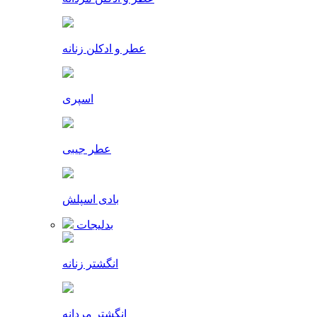
عطر و ادکلن زنانه
اسپری
عطر جیبی
بادی اسپلش
بدلیجات
انگشتر زنانه
انگشتر مردانه