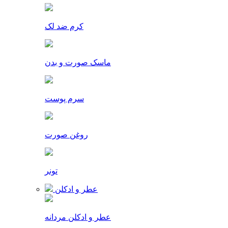
کرم ضد لک
ماسک صورت و بدن
سرم پوست
روغن صورت
تونر
عطر و ادکلن
عطر و ادکلن مردانه