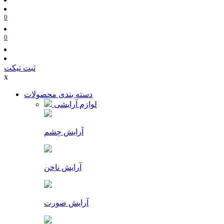
0
0
ثبت تیکت
x
دسته بندی محصولات
لوازم آرایشی
آرایش چشم
آرایش ناخن
آرایش صورت