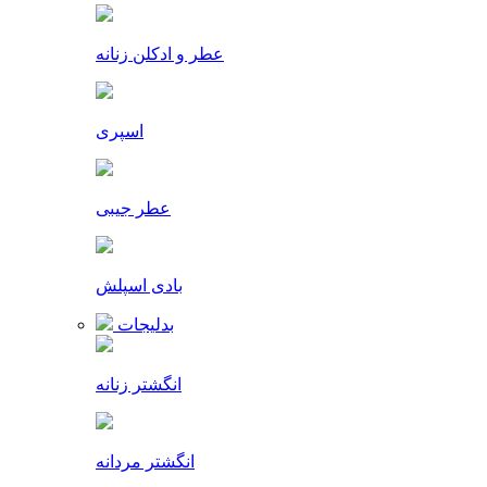
عطر و ادکلن زنانه
اسپری
عطر جیبی
بادی اسپلش
بدلیجات
انگشتر زنانه
انگشتر مردانه