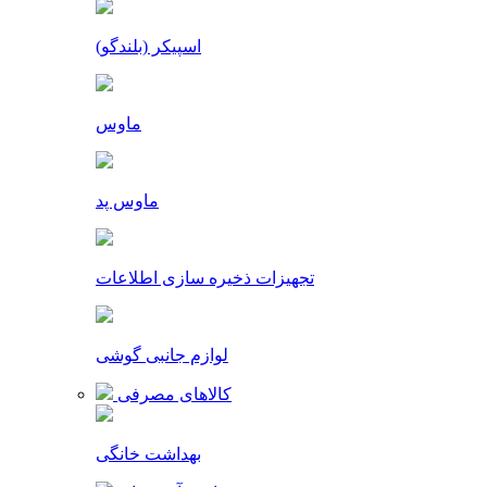
اسپیکر (بلندگو)
ماوس
ماوس پد
تجهیزات ذخیره سازی اطلاعات
لوازم جانبی گوشی
کالاهای مصرفی
بهداشت خانگی