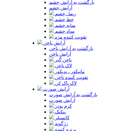
بازگشت به آرایش چشم
آرایش چشم
ریمل چشم
خط چشم
سایه چشم
مداد چشم
تقویت کننده مژه
آرایش ناخن
بازگشت به آرایش ناخن
آرایش ناخن
ناخن گیر
لاک ناخن
مانیکور ، پدیکور
تقویت کننده ناخن
لاک پاک کن
آرایش صورت
بازگشت به آرایش صورت
آرایش صورت
کرم پودر
پنکیک
کانسیلر
رژگونه
برنزه کننده