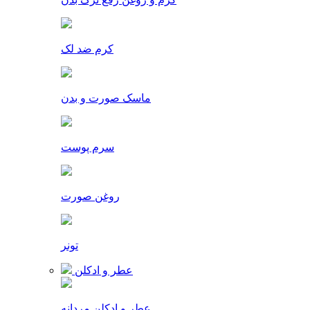
کرم ضد لک
ماسک صورت و بدن
سرم پوست
روغن صورت
تونر
عطر و ادکلن
عطر و ادکلن مردانه