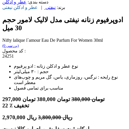
دسته بندی:
عطر و ادکلن
برند:
نیفتی
|
عطر و ادکلن
نیفتی
ادوپرفیوم زنانه نیفتی مدل لالیک لامور حجم
30 میل
Nifty lalique l`amour Eau De Parfum For Women 30ml
(0 بررسی)
کد محصول :
24251
نوع عطر و ادکلن زنانه : ادو پرفیوم
حجم : ۳۰ میلی‌لیتر
نوع رایحه : نرگس، روزماری، یاس، گل مریم و چوب‌های
معطر است
مناسب برای تمامی فصول
تومان
380,000
تومان
380,000
تومان
297,000
٪ تخفیف
22
ریال
3,800,000
ریال
2,970,000
امکان ثبت سفارش برای این کالا نیست