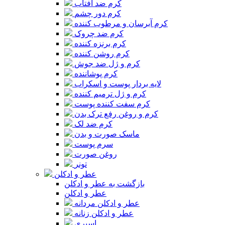
کرم ضد آفتاب
کرم دور چشم
کرم آبرسان و مرطوب کننده
کرم ضد چروک
کرم برنزه کننده
کرم روشن کننده
کرم و ژل ضد جوش
کرم پوشاننده
لایه بردار پوست و اسکراب
کرم و ژل ترمیم کننده
کرم سفت کننده پوست
کرم و روغن رفع ترک بدن
کرم ضد لک
ماسک صورت و بدن
سرم پوست
روغن صورت
تونر
عطر و ادکلن
بازگشت به عطر و ادکلن
عطر و ادکلن
عطر و ادکلن مردانه
عطر و ادکلن زنانه
اسپری