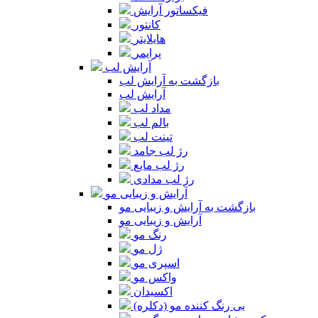
فیکساتور آرایش
کانتور
هایلایتر
پرایمر
آرایش لب
بازگشت به آرایش لب
آرایش لب
مداد لب
بالم لب
تینت لب
رژ لب جامد
رژ لب مایع
رژ لب مدادی
آرایش و زیبایی مو
بازگشت به آرایش و زیبایی مو
آرایش و زیبایی مو
رنگ مو
ژل مو
اسپری مو
واکس مو
اکسیدان
بی رنگ کننده مو (دکلره)