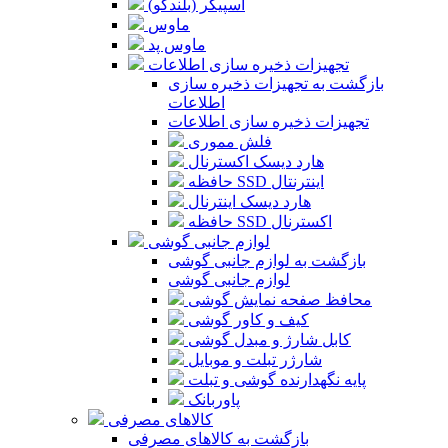
اسپیکر (بلندگو)
ماوس
ماوس پد
تجهیزات ذخیره سازی اطلاعات
بازگشت به تجهیزات ذخیره سازی
اطلاعات
تجهیزات ذخیره سازی اطلاعات
فلش مموری
هارد دیسک اکسترنال
حافظه SSD اینترنتال
هارد دیسک اینترنال
حافظه SSD اکسترنال
لوازم جانبی گوشی
بازگشت به لوازم جانبی گوشی
لوازم جانبی گوشی
محافظ صفحه نمایش گوشی
کیف و کاور گوشی
کابل شارژ و مبدل گوشی
شارژر تبلت و موبایل
پایه نگهدارنده گوشی و تبلت
پاوربانک
کالاهای مصرفی
بازگشت به کالاهای مصرفی