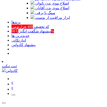
اصلاح موی بدن بانوان
اصلاح موی بدن آقایان
سنگ پا برقی
ابزار مراقبت از پوست
برند‌ها
کد تخفیف
400 هزارتومن
تا 90%
پیشنهاد شگفت انگیز
جدیدترین ها
انبارتکانی
پیشنهاد کادولین
ثبت تیکت
0
0