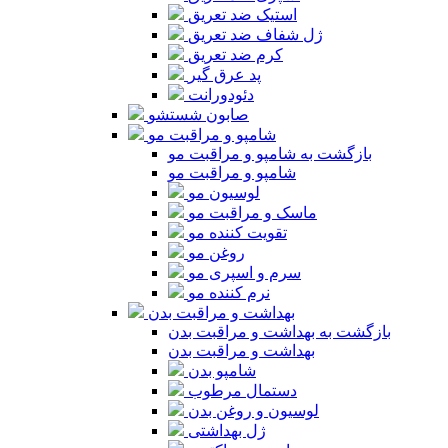
استیک ضد تعریق
ژل شفاف ضد تعریق
کرم ضد تعریق
پد عرق گیر
دئودورانت
صابون شستشو
شامپو و مراقبت مو
بازگشت به شامپو و مراقبت مو
شامپو و مراقبت مو
لوسیون مو
ماسک و مراقبت مو
تقویت کننده مو
روغن مو
سرم و اسپری مو
نرم کننده مو
بهداشت و مراقبت بدن
بازگشت به بهداشت و مراقبت بدن
بهداشت و مراقبت بدن
شامپو بدن
دستمال مرطوب
لوسیون و روغن بدن
ژل بهداشتی