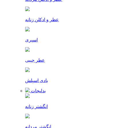
عطر و ادکلن زنانه
اسپری
عطر جیبی
بادی اسپلش
بدلیجات
انگشتر زنانه
انگشتر مردانه