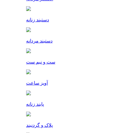
دستبند زنانه
دستبند مردانه
ست و نیم ست
آویز ساعت
پابند زنانه
پلاک و گردنبند