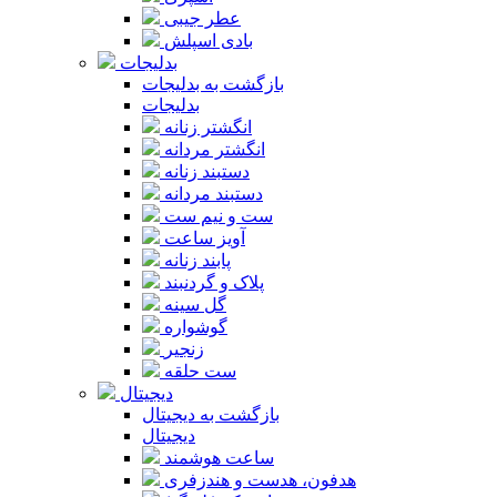
عطر جیبی
بادی اسپلش
بدلیجات
بازگشت به بدلیجات
بدلیجات
انگشتر زنانه
انگشتر مردانه
دستبند زنانه
دستبند مردانه
ست و نیم ست
آویز ساعت
پابند زنانه
پلاک و گردنبند
گل سینه
گوشواره
زنجیر
ست حلقه
دیجیتال
بازگشت به دیجیتال
دیجیتال
ساعت هوشمند
هدفون، هدست و هندزفری