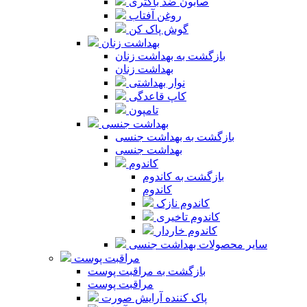
صابون ضد باکتری
روغن آفتاب
گوش پاک کن
بهداشت زنان
بازگشت به بهداشت زنان
بهداشت زنان
نوار بهداشتی
کاپ قاعدگی
تامپون
بهداشت جنسی
بازگشت به بهداشت جنسی
بهداشت جنسی
کاندوم
بازگشت به کاندوم
کاندوم
کاندوم نازک
کاندوم تاخیری
کاندوم خاردار
سایر محصولات بهداشت جنسی
مراقبت پوست
بازگشت به مراقبت پوست
مراقبت پوست
پاک کننده آرایش صورت