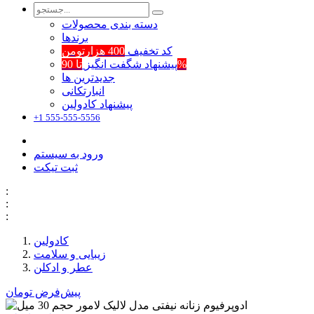
دسته بندی محصولات
برند‌ها
کد تخفیف
400 هزارتومن
تا 90%
پیشنهاد شگفت انگیز
جدیدترین ها
انبارتکانی
پیشنهاد کادولین
+1 555-555-5556
ورود به سیستم
ثبت تیکت
:
:
:
کادولین
زیبایی و سلامت
عطر و ادکلن
پیش‌فرض
تومان