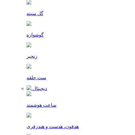
گل سینه
گوشواره
زنجیر
ست حلقه
دیجیتال
ساعت هوشمند
هدفون، هدست و هندزفری