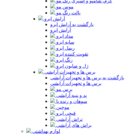
کرم، شامپو و اسپری رنگ مو
موس مو
پالت رنگ مو
آرایش ابرو
بازگشت به آرایش ابرو
آرایش ابرو
مداد ابرو
سایه ابرو
ریمل ابرو
تقویت کننده ابرو
رنگ ابرو
ژل و صابون ابرو
برس ها و تجهیزات آرایشی
بازگشت به برس ها و تجهیزات آرایشی
برس ها و تجهیزات آرایشی
برس مو
پد و پنبه آرایشی
سوهان و رنده پا
موچین
قیچی ابرو
تراش آرایشی
براش های آرایشی
لوازم بهداشتی