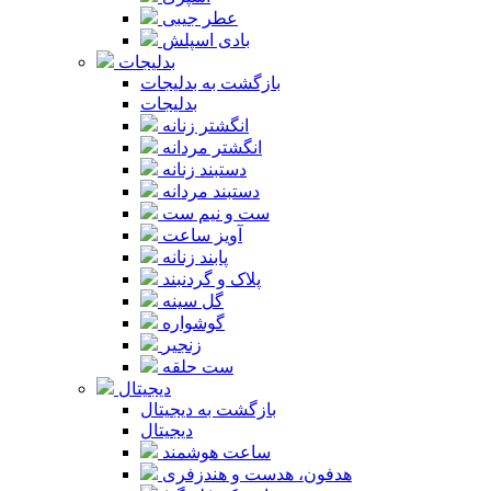
عطر جیبی
بادی اسپلش
بدلیجات
بازگشت به بدلیجات
بدلیجات
انگشتر زنانه
انگشتر مردانه
دستبند زنانه
دستبند مردانه
ست و نیم ست
آویز ساعت
پابند زنانه
پلاک و گردنبند
گل سینه
گوشواره
زنجیر
ست حلقه
دیجیتال
بازگشت به دیجیتال
دیجیتال
ساعت هوشمند
هدفون، هدست و هندزفری