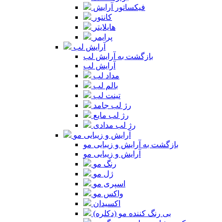
فیکساتور آرایش
کانتور
هایلایتر
پرایمر
آرایش لب
بازگشت به آرایش لب
آرایش لب
مداد لب
بالم لب
تینت لب
رژ لب جامد
رژ لب مایع
رژ لب مدادی
آرایش و زیبایی مو
بازگشت به آرایش و زیبایی مو
آرایش و زیبایی مو
رنگ مو
ژل مو
اسپری مو
واکس مو
اکسیدان
بی رنگ کننده مو (دکلره)