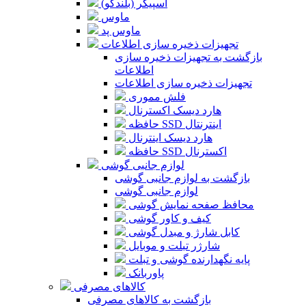
اسپیکر (بلندگو)
ماوس
ماوس پد
تجهیزات ذخیره سازی اطلاعات
بازگشت به تجهیزات ذخیره سازی
اطلاعات
تجهیزات ذخیره سازی اطلاعات
فلش مموری
هارد دیسک اکسترنال
حافظه SSD اینترنتال
هارد دیسک اینترنال
حافظه SSD اکسترنال
لوازم جانبی گوشی
بازگشت به لوازم جانبی گوشی
لوازم جانبی گوشی
محافظ صفحه نمایش گوشی
کیف و کاور گوشی
کابل شارژ و مبدل گوشی
شارژر تبلت و موبایل
پایه نگهدارنده گوشی و تبلت
پاوربانک
کالاهای مصرفی
بازگشت به کالاهای مصرفی