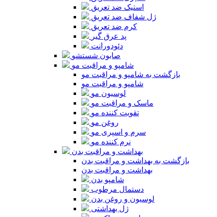
استیک ضد تعریق
ژل شفاف ضد تعریق
کرم ضد تعریق
پد عرق گیر
دئودورانت
صابون شستشو
شامپو و مراقبت مو
بازگشت به شامپو و مراقبت مو
شامپو و مراقبت مو
لوسیون مو
ماسک و مراقبت مو
تقویت کننده مو
روغن مو
سرم و اسپری مو
نرم کننده مو
بهداشت و مراقبت بدن
بازگشت به بهداشت و مراقبت بدن
بهداشت و مراقبت بدن
شامپو بدن
دستمال مرطوب
لوسیون و روغن بدن
ژل بهداشتی