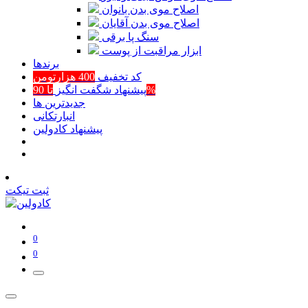
اصلاح موی بدن بانوان
اصلاح موی بدن آقایان
سنگ پا برقی
ابزار مراقبت از پوست
برند‌ها
کد تخفیف
400 هزارتومن
تا 90%
پیشنهاد شگفت انگیز
جدیدترین ها
انبارتکانی
پیشنهاد کادولین
ثبت تیکت
0
0