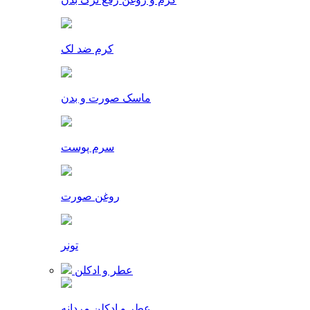
کرم ضد لک
ماسک صورت و بدن
سرم پوست
روغن صورت
تونر
عطر و ادکلن
عطر و ادکلن مردانه