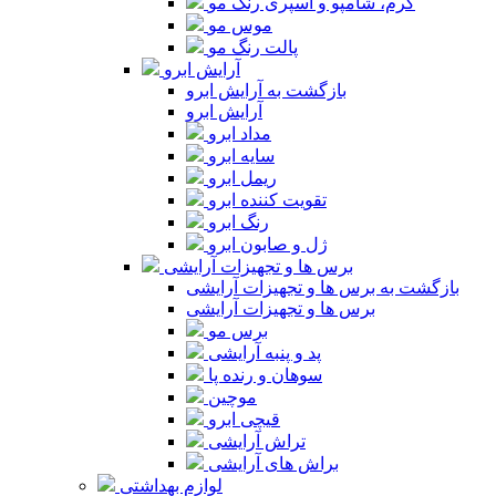
کرم، شامپو و اسپری رنگ مو
موس مو
پالت رنگ مو
آرایش ابرو
بازگشت به آرایش ابرو
آرایش ابرو
مداد ابرو
سایه ابرو
ریمل ابرو
تقویت کننده ابرو
رنگ ابرو
ژل و صابون ابرو
برس ها و تجهیزات آرایشی
بازگشت به برس ها و تجهیزات آرایشی
برس ها و تجهیزات آرایشی
برس مو
پد و پنبه آرایشی
سوهان و رنده پا
موچین
قیچی ابرو
تراش آرایشی
براش های آرایشی
لوازم بهداشتی