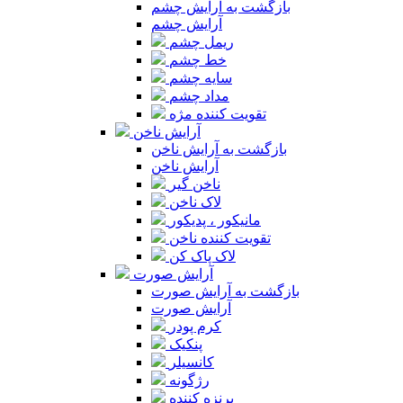
بازگشت به آرایش چشم
آرایش چشم
ریمل چشم
خط چشم
سایه چشم
مداد چشم
تقویت کننده مژه
آرایش ناخن
بازگشت به آرایش ناخن
آرایش ناخن
ناخن گیر
لاک ناخن
مانیکور ، پدیکور
تقویت کننده ناخن
لاک پاک کن
آرایش صورت
بازگشت به آرایش صورت
آرایش صورت
کرم پودر
پنکیک
کانسیلر
رژگونه
برنزه کننده