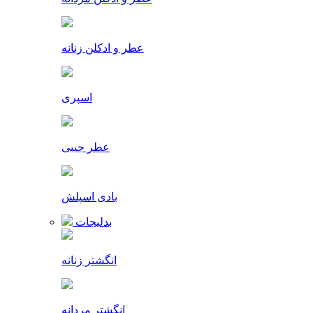
عطر و ادکلن زنانه
اسپری
عطر جیبی
بادی اسپلش
بدلیجات
انگشتر زنانه
انگشتر مردانه