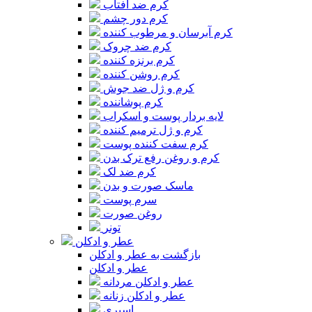
کرم ضد آفتاب
کرم دور چشم
کرم آبرسان و مرطوب کننده
کرم ضد چروک
کرم برنزه کننده
کرم روشن کننده
کرم و ژل ضد جوش
کرم پوشاننده
لایه بردار پوست و اسکراب
کرم و ژل ترمیم کننده
کرم سفت کننده پوست
کرم و روغن رفع ترک بدن
کرم ضد لک
ماسک صورت و بدن
سرم پوست
روغن صورت
تونر
عطر و ادکلن
بازگشت به عطر و ادکلن
عطر و ادکلن
عطر و ادکلن مردانه
عطر و ادکلن زنانه
اسپری