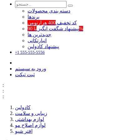
دسته بندی محصولات
برند‌ها
کد تخفیف
400 هزارتومن
تا 90%
پیشنهاد شگفت انگیز
جدیدترین ها
انبارتکانی
پیشنهاد کادولین
+1 555-555-5556
ورود به سیستم
ثبت تیکت
:
:
:
کادولین
زیبایی و سلامت
لوازم بهداشتی
لوازم اصلاح مو
افتر شیو