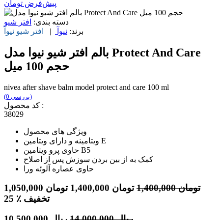
پیش‌فرض
تومان
دسته بندی:
افتر شیو
برند:
نیوآ
|
افتر شیو
نیوآ
بالم افتر شیو نیوا مدل Protect And Care
حجم 100 میل
nivea after shave balm model protect and care 100 ml
(0 بررسی)
کد محصول :
38029
ویژگی های محصول
ویتامینه و دارای ویتامین E
حاوی پرو ویتامین B5
کمک به از بین بردن سوزش پس از اصلاح
حاوی عصاره آلوئه ورا
تومان
1,400,000
تومان
1,400,000
تومان
1,050,000
٪ تخفیف
25
ریال
14,000,000
ریال
10,500,000