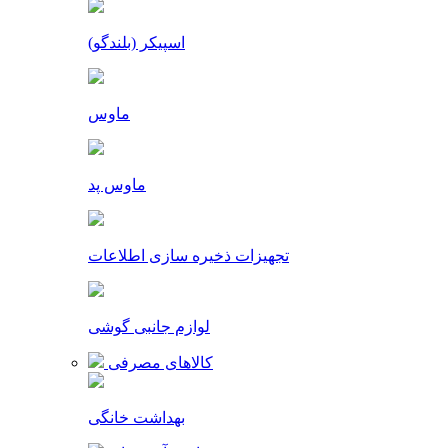
اسپیکر (بلندگو)
ماوس
ماوس پد
تجهیزات ذخیره سازی اطلاعات
لوازم جانبی گوشی
کالاهای مصرفی
بهداشت خانگی