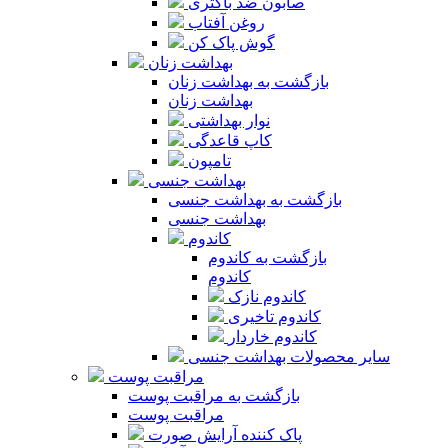
صابون ضد باکتری
روغن آفتاب
گوش پاک کن
بهداشت زنان
بازگشت به بهداشت زنان
بهداشت زنان
نوار بهداشتی
کاپ قاعدگی
تامپون
بهداشت جنسی
بازگشت به بهداشت جنسی
بهداشت جنسی
کاندوم
بازگشت به کاندوم
کاندوم
کاندوم نازک
کاندوم تاخیری
کاندوم خاردار
سایر محصولات بهداشت جنسی
مراقبت پوست
بازگشت به مراقبت پوست
مراقبت پوست
پاک کننده آرایش صورت