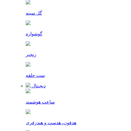
گل سینه
گوشواره
زنجیر
ست حلقه
دیجیتال
ساعت هوشمند
هدفون، هدست و هندزفری