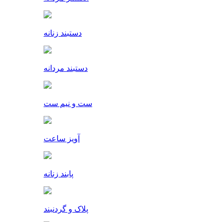
دستبند زنانه
دستبند مردانه
ست و نیم ست
آویز ساعت
پابند زنانه
پلاک و گردنبند