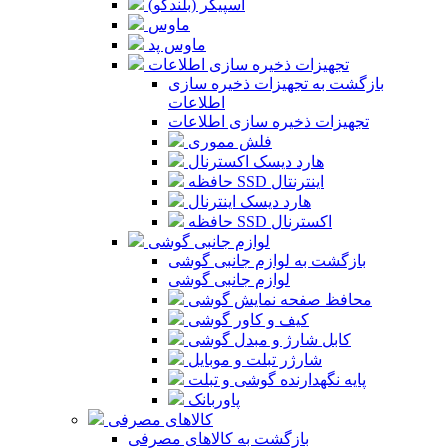
اسپیکر (بلندگو)
ماوس
ماوس پد
تجهیزات ذخیره سازی اطلاعات
بازگشت به تجهیزات ذخیره سازی
اطلاعات
تجهیزات ذخیره سازی اطلاعات
فلش مموری
هارد دیسک اکسترنال
حافظه SSD اینترنتال
هارد دیسک اینترنال
حافظه SSD اکسترنال
لوازم جانبی گوشی
بازگشت به لوازم جانبی گوشی
لوازم جانبی گوشی
محافظ صفحه نمایش گوشی
کیف و کاور گوشی
کابل شارژ و مبدل گوشی
شارژر تبلت و موبایل
پایه نگهدارنده گوشی و تبلت
پاوربانک
کالاهای مصرفی
بازگشت به کالاهای مصرفی