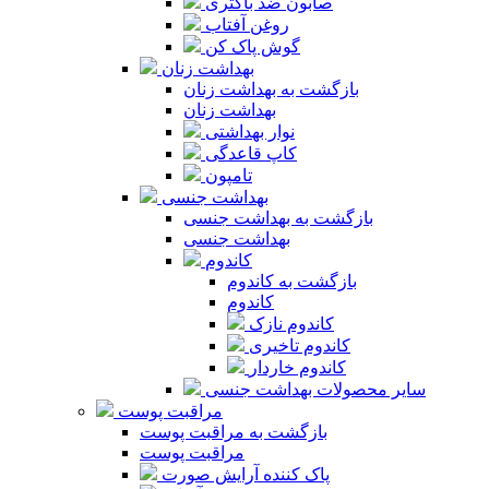
صابون ضد باکتری
روغن آفتاب
گوش پاک کن
بهداشت زنان
بازگشت به بهداشت زنان
بهداشت زنان
نوار بهداشتی
کاپ قاعدگی
تامپون
بهداشت جنسی
بازگشت به بهداشت جنسی
بهداشت جنسی
کاندوم
بازگشت به کاندوم
کاندوم
کاندوم نازک
کاندوم تاخیری
کاندوم خاردار
سایر محصولات بهداشت جنسی
مراقبت پوست
بازگشت به مراقبت پوست
مراقبت پوست
پاک کننده آرایش صورت