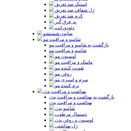
استیک ضد تعریق
ژل شفاف ضد تعریق
کرم ضد تعریق
پد عرق گیر
دئودورانت
صابون شستشو
شامپو و مراقبت مو
بازگشت به شامپو و مراقبت مو
شامپو و مراقبت مو
لوسیون مو
ماسک و مراقبت مو
تقویت کننده مو
روغن مو
سرم و اسپری مو
نرم کننده مو
بهداشت و مراقبت بدن
بازگشت به بهداشت و مراقبت بدن
بهداشت و مراقبت بدن
شامپو بدن
دستمال مرطوب
لوسیون و روغن بدن
ژل بهداشتی