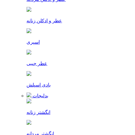
عطر و ادکلن زنانه
اسپری
عطر جیبی
بادی اسپلش
بدلیجات
انگشتر زنانه
انگشتر مردانه