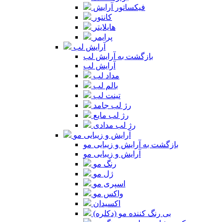
فیکساتور آرایش
کانتور
هایلایتر
پرایمر
آرایش لب
بازگشت به آرایش لب
آرایش لب
مداد لب
بالم لب
تینت لب
رژ لب جامد
رژ لب مایع
رژ لب مدادی
آرایش و زیبایی مو
بازگشت به آرایش و زیبایی مو
آرایش و زیبایی مو
رنگ مو
ژل مو
اسپری مو
واکس مو
اکسیدان
بی رنگ کننده مو (دکلره)