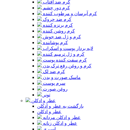
کرم ضد آفتاب
کرم دور چشم
کرم آبرسان و مرطوب کننده
کرم ضد چروک
کرم برنزه کننده
کرم روشن کننده
کرم و ژل ضد جوش
کرم پوشاننده
لایه بردار پوست و اسکراب
کرم و ژل ترمیم کننده
کرم سفت کننده پوست
کرم و روغن رفع ترک بدن
کرم ضد لک
ماسک صورت و بدن
سرم پوست
روغن صورت
تونر
عطر و ادکلن
بازگشت به عطر و ادکلن
عطر و ادکلن
عطر و ادکلن مردانه
عطر و ادکلن زنانه
اسپری