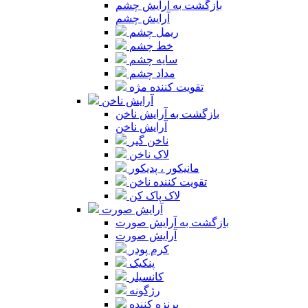
بازگشت به آرایش چشم
آرایش چشم
ریمل چشم
خط چشم
سایه چشم
مداد چشم
تقویت کننده مژه
آرایش ناخن
بازگشت به آرایش ناخن
آرایش ناخن
ناخن گیر
لاک ناخن
مانیکور ، پدیکور
تقویت کننده ناخن
لاک پاک کن
آرایش صورت
بازگشت به آرایش صورت
آرایش صورت
کرم پودر
پنکیک
کانسیلر
رژگونه
برنزه کننده