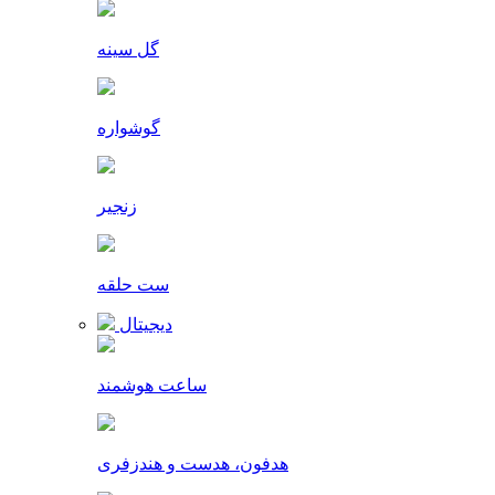
گل سینه
گوشواره
زنجیر
ست حلقه
دیجیتال
ساعت هوشمند
هدفون، هدست و هندزفری