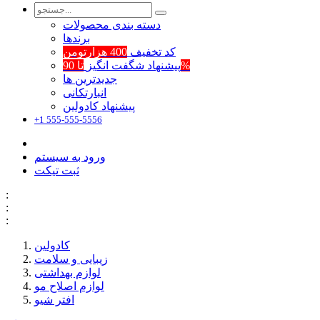
دسته بندی محصولات
برند‌ها
کد تخفیف
400 هزارتومن
تا 90%
پیشنهاد شگفت انگیز
جدیدترین ها
انبارتکانی
پیشنهاد کادولین
+1 555-555-5556
ورود به سیستم
ثبت تیکت
:
:
:
کادولین
زیبایی و سلامت
لوازم بهداشتی
لوازم اصلاح مو
افتر شیو