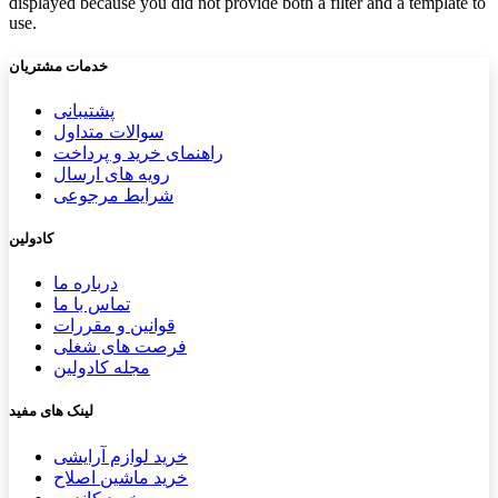
displayed because you did not provide both a filter and a template to
use.
خدمات مشتریان
پشتیب​​
انی
سوالات متداول
راهنمای خرید و پرداخت
رویه های ارسال
شرایط مرجوعی
کادولین
درباره ما
تماس با ما
قوانین و مقررات
فرصت های شغلی
مجله کادولین
لینک های مفید
خرید لوازم آرایشی
خرید ماشین اصلاح