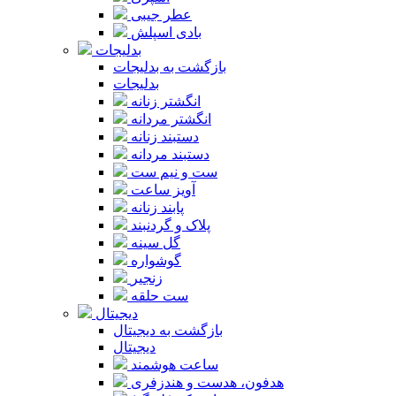
عطر جیبی
بادی اسپلش
بدلیجات
بازگشت به بدلیجات
بدلیجات
انگشتر زنانه
انگشتر مردانه
دستبند زنانه
دستبند مردانه
ست و نیم ست
آویز ساعت
پابند زنانه
پلاک و گردنبند
گل سینه
گوشواره
زنجیر
ست حلقه
دیجیتال
بازگشت به دیجیتال
دیجیتال
ساعت هوشمند
هدفون، هدست و هندزفری