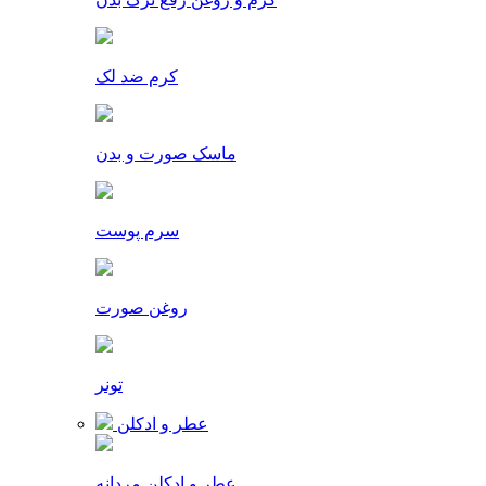
کرم ضد لک
ماسک صورت و بدن
سرم پوست
روغن صورت
تونر
عطر و ادکلن
عطر و ادکلن مردانه