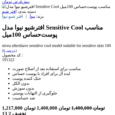
پیش‌فرض
تومان
دسته بندی:
افتر شیو
برند:
نیوآ
|
افتر شیو
نیوآ
افترشیو نیوا مدل Sensitive Cool مناسب
پوست‌حساس 100میل
nivea aftershave sensitive cool model suitable for sensitive skin 100
(0 بررسی)
کد محصول :
191322
مناسب برای استفاده بعد از اصلاح صورت
ایده آل برای افراد با پوست حساس
خنک کننده پوست
بدون الکل
بدون سوزش
جلوگیری از التهابات پوستی
ضد حساسیت
تومان
1,400,000
تومان
1,400,000
تومان
1,217,000
٪ تخفیف
13