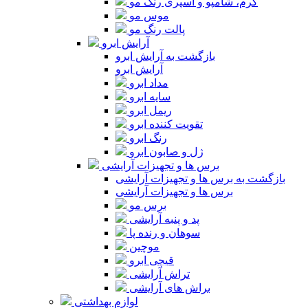
کرم، شامپو و اسپری رنگ مو
موس مو
پالت رنگ مو
آرایش ابرو
بازگشت به آرایش ابرو
آرایش ابرو
مداد ابرو
سایه ابرو
ریمل ابرو
تقویت کننده ابرو
رنگ ابرو
ژل و صابون ابرو
برس ها و تجهیزات آرایشی
بازگشت به برس ها و تجهیزات آرایشی
برس ها و تجهیزات آرایشی
برس مو
پد و پنبه آرایشی
سوهان و رنده پا
موچین
قیچی ابرو
تراش آرایشی
براش های آرایشی
لوازم بهداشتی