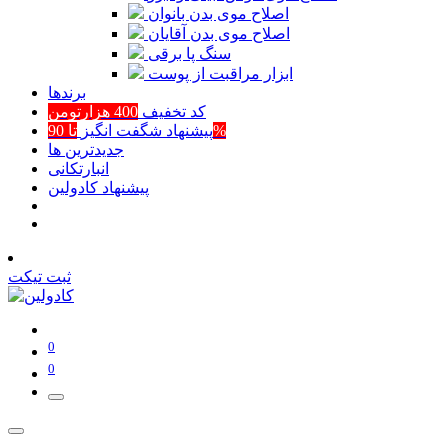
اصلاح موی بدن بانوان
اصلاح موی بدن آقایان
سنگ پا برقی
ابزار مراقبت از پوست
برند‌ها
کد تخفیف
400 هزارتومن
تا 90%
پیشنهاد شگفت انگیز
جدیدترین ها
انبارتکانی
پیشنهاد کادولین
ثبت تیکت
0
0