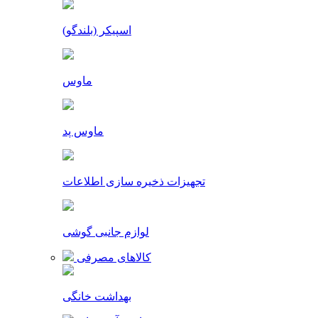
اسپیکر (بلندگو)
ماوس
ماوس پد
تجهیزات ذخیره سازی اطلاعات
لوازم جانبی گوشی
کالاهای مصرفی
بهداشت خانگی