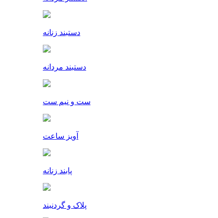
دستبند زنانه
دستبند مردانه
ست و نیم ست
آویز ساعت
پابند زنانه
پلاک و گردنبند