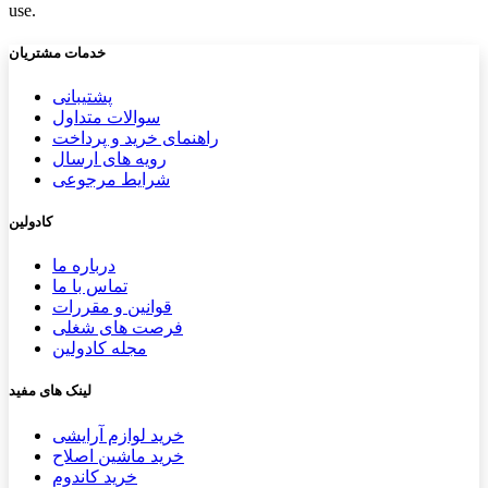
use.
خدمات مشتریان
پشتیب​​
انی
سوالات متداول
راهنمای خرید و پرداخت
رویه های ارسال
شرایط مرجوعی
کادولین
درباره ما
تماس با ما
قوانین و مقررات
فرصت های شغلی
مجله کادولین
لینک های مفید
خرید لوازم آرایشی
خرید ماشین اصلاح
خرید کاندوم