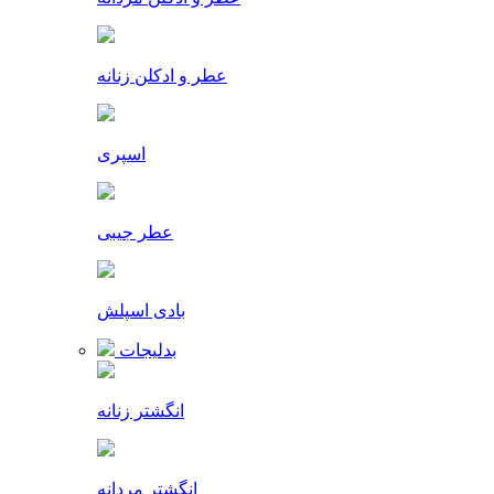
عطر و ادکلن زنانه
اسپری
عطر جیبی
بادی اسپلش
بدلیجات
انگشتر زنانه
انگشتر مردانه