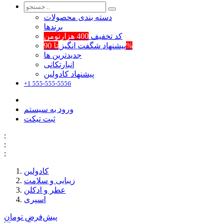
دسته بندی محصولات
برند‌ها
کد تخفیف
400 هزارتومن
تا 90%
پیشنهاد شگفت انگیز
جدیدترین ها
انبارتکانی
پیشنهاد کادولین
+1 555-555-5556
ورود به سیستم
ثبت تیکت
:
:
:
کادولین
زیبایی و سلامت
عطر و ادکلن
اسپری
پیش‌فرض
تومان