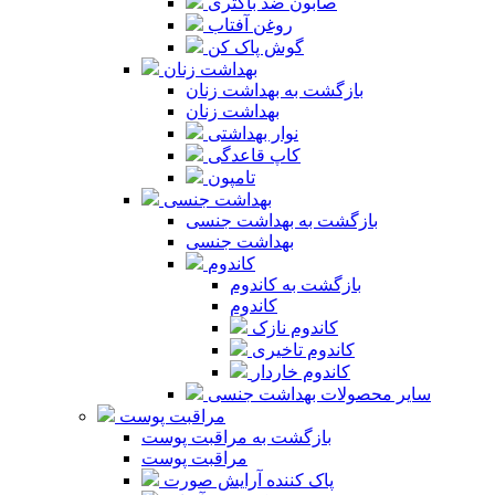
صابون ضد باکتری
روغن آفتاب
گوش پاک کن
بهداشت زنان
بازگشت به بهداشت زنان
بهداشت زنان
نوار بهداشتی
کاپ قاعدگی
تامپون
بهداشت جنسی
بازگشت به بهداشت جنسی
بهداشت جنسی
کاندوم
بازگشت به کاندوم
کاندوم
کاندوم نازک
کاندوم تاخیری
کاندوم خاردار
سایر محصولات بهداشت جنسی
مراقبت پوست
بازگشت به مراقبت پوست
مراقبت پوست
پاک کننده آرایش صورت