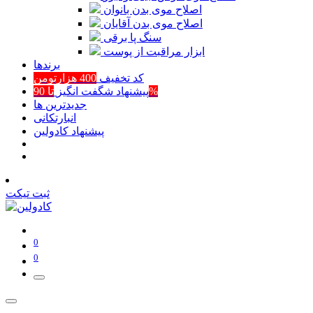
اصلاح موی بدن بانوان
اصلاح موی بدن آقایان
سنگ پا برقی
ابزار مراقبت از پوست
برند‌ها
کد تخفیف
400 هزارتومن
تا 90%
پیشنهاد شگفت انگیز
جدیدترین ها
انبارتکانی
پیشنهاد کادولین
ثبت تیکت
0
0