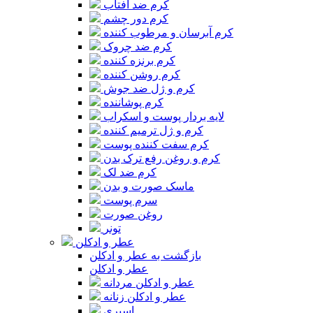
کرم ضد آفتاب
کرم دور چشم
کرم آبرسان و مرطوب کننده
کرم ضد چروک
کرم برنزه کننده
کرم روشن کننده
کرم و ژل ضد جوش
کرم پوشاننده
لایه بردار پوست و اسکراب
کرم و ژل ترمیم کننده
کرم سفت کننده پوست
کرم و روغن رفع ترک بدن
کرم ضد لک
ماسک صورت و بدن
سرم پوست
روغن صورت
تونر
عطر و ادکلن
بازگشت به عطر و ادکلن
عطر و ادکلن
عطر و ادکلن مردانه
عطر و ادکلن زنانه
اسپری