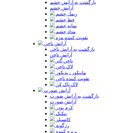
بازگشت به آرایش چشم
آرایش چشم
ریمل چشم
خط چشم
سایه چشم
مداد چشم
تقویت کننده مژه
آرایش ناخن
بازگشت به آرایش ناخن
آرایش ناخن
ناخن گیر
لاک ناخن
مانیکور ، پدیکور
تقویت کننده ناخن
لاک پاک کن
آرایش صورت
بازگشت به آرایش صورت
آرایش صورت
کرم پودر
پنکیک
کانسیلر
رژگونه
برنزه کننده