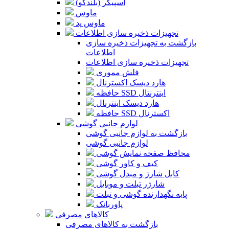
اسپیکر (بلندگو)
ماوس
ماوس پد
تجهیزات ذخیره سازی اطلاعات
بازگشت به تجهیزات ذخیره سازی
اطلاعات
تجهیزات ذخیره سازی اطلاعات
فلش مموری
هارد دیسک اکسترنال
حافظه SSD اینترنتال
هارد دیسک اینترنال
حافظه SSD اکسترنال
لوازم جانبی گوشی
بازگشت به لوازم جانبی گوشی
لوازم جانبی گوشی
محافظ صفحه نمایش گوشی
کیف و کاور گوشی
کابل شارژ و مبدل گوشی
شارژر تبلت و موبایل
پایه نگهدارنده گوشی و تبلت
پاوربانک
کالاهای مصرفی
بازگشت به کالاهای مصرفی