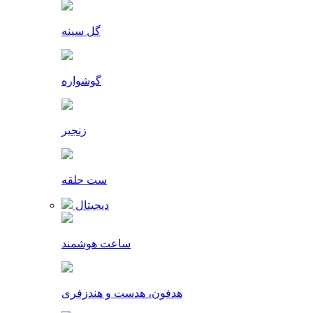
گل سینه
گوشواره
زنجیر
ست حلقه
دیجیتال
ساعت هوشمند
هدفون، هدست و هندزفری