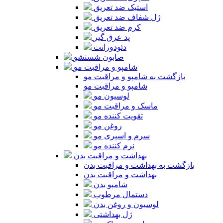
استیک ضد تعریق
ژل شفاف ضد تعریق
کرم ضد تعریق
پد عرق گیر
دئودورانت
صابون شستشو
شامپو و مراقبت مو
بازگشت به شامپو و مراقبت مو
شامپو و مراقبت مو
لوسیون مو
ماسک و مراقبت مو
تقویت کننده مو
روغن مو
سرم و اسپری مو
نرم کننده مو
بهداشت و مراقبت بدن
بازگشت به بهداشت و مراقبت بدن
بهداشت و مراقبت بدن
شامپو بدن
دستمال مرطوب
لوسیون و روغن بدن
ژل بهداشتی