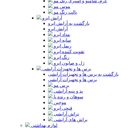
کرم، شامپو و اسپری رنگ مو
موس مو
پالت رنگ مو
آرایش ابرو
بازگشت به آرایش ابرو
آرایش ابرو
مداد ابرو
سایه ابرو
ریمل ابرو
تقویت کننده ابرو
رنگ ابرو
ژل و صابون ابرو
برس ها و تجهیزات آرایشی
بازگشت به برس ها و تجهیزات آرایشی
برس ها و تجهیزات آرایشی
برس مو
پد و پنبه آرایشی
سوهان و رنده پا
موچین
قیچی ابرو
تراش آرایشی
براش های آرایشی
لوازم بهداشتی