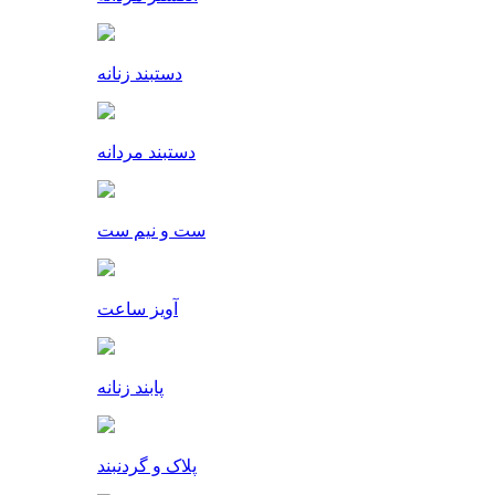
دستبند زنانه
دستبند مردانه
ست و نیم ست
آویز ساعت
پابند زنانه
پلاک و گردنبند