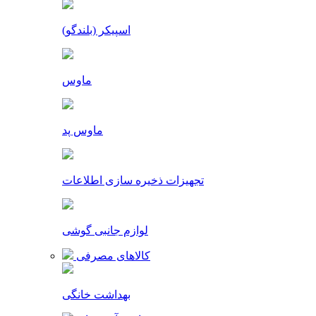
اسپیکر (بلندگو)
ماوس
ماوس پد
تجهیزات ذخیره سازی اطلاعات
لوازم جانبی گوشی
کالاهای مصرفی
بهداشت خانگی