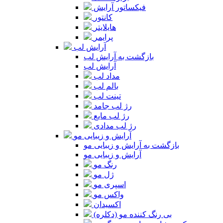
فیکساتور آرایش
کانتور
هایلایتر
پرایمر
آرایش لب
بازگشت به آرایش لب
آرایش لب
مداد لب
بالم لب
تینت لب
رژ لب جامد
رژ لب مایع
رژ لب مدادی
آرایش و زیبایی مو
بازگشت به آرایش و زیبایی مو
آرایش و زیبایی مو
رنگ مو
ژل مو
اسپری مو
واکس مو
اکسیدان
بی رنگ کننده مو (دکلره)