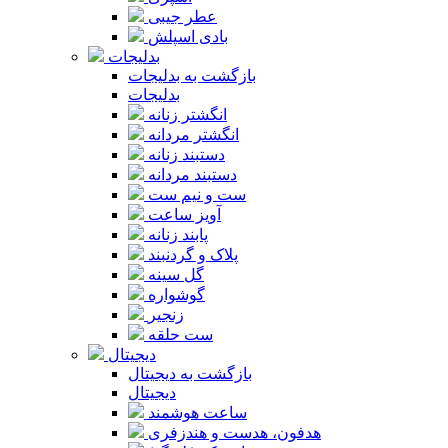
عطر جیبی
بادی اسپلش
بدلیجات
بازگشت به بدلیجات
بدلیجات
انگشتر زنانه
انگشتر مردانه
دستبند زنانه
دستبند مردانه
ست و نیم ست
آویز ساعت
پابند زنانه
پلاک و گردنبند
گل سینه
گوشواره
زنجیر
ست حلقه
دیجیتال
بازگشت به دیجیتال
دیجیتال
ساعت هوشمند
هدفون، هدست و هندزفری