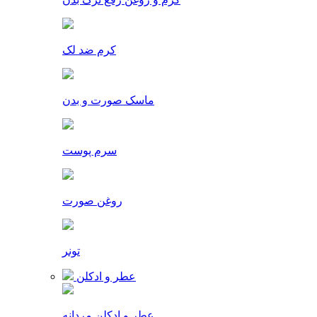
کرم ضد لک
ماسک صورت و بدن
سرم پوست
روغن صورت
تونر
عطر و ادکلن
عطر و ادکلن مردانه