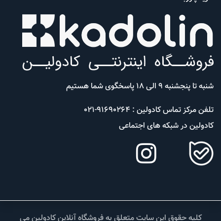
شنبه تا پنجشنبه 9 الی 18 پاسخگوی شما هستیم
تلفن مرکز تماس کادولین : 91690264-021
کادولین در شبکه های اجتماعی
کلیه حقوق این سایت متعلق به فروشگاه آنلاین کادولین می