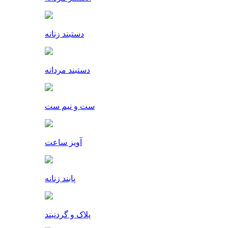
دستبند زنانه
دستبند مردانه
ست و نیم ست
آویز ساعت
پابند زنانه
پلاک و گردنبند