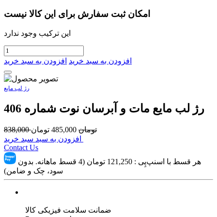
امکان ثبت سفارش برای این کالا نیست
این ترکیب وجود ندارد
افزودن به سبد خرید
افزودن به سبد خرید
رژ لب مایع
رژ لب مايع مات و آبرسان نوت شماره 406
تومان
485,000
تومان
838,000
افزودن به سبد سبد خرید
Contact Us
هر قسط با اسنپ‌پِی :
121,250
تومان (4 قسط ماهانه. بدون
سود، چک و ضامن)
ضمانت سلامت فیزیکی کالا