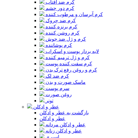
کرم ضد آفتاب
کرم دور چشم
کرم آبرسان و مرطوب کننده
کرم ضد چروک
کرم برنزه کننده
کرم روشن کننده
کرم و ژل ضد جوش
کرم پوشاننده
لایه بردار پوست و اسکراب
کرم و ژل ترمیم کننده
کرم سفت کننده پوست
کرم و روغن رفع ترک بدن
کرم ضد لک
ماسک صورت و بدن
سرم پوست
روغن صورت
تونر
عطر و ادکلن
بازگشت به عطر و ادکلن
عطر و ادکلن
عطر و ادکلن مردانه
عطر و ادکلن زنانه
اسپری