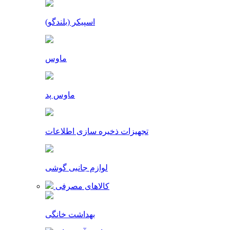
اسپیکر (بلندگو)
ماوس
ماوس پد
تجهیزات ذخیره سازی اطلاعات
لوازم جانبی گوشی
کالاهای مصرفی
بهداشت خانگی