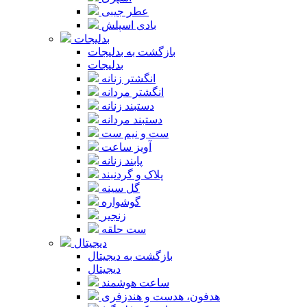
عطر جیبی
بادی اسپلش
بدلیجات
بازگشت به بدلیجات
بدلیجات
انگشتر زنانه
انگشتر مردانه
دستبند زنانه
دستبند مردانه
ست و نیم ست
آویز ساعت
پابند زنانه
پلاک و گردنبند
گل سینه
گوشواره
زنجیر
ست حلقه
دیجیتال
بازگشت به دیجیتال
دیجیتال
ساعت هوشمند
هدفون، هدست و هندزفری