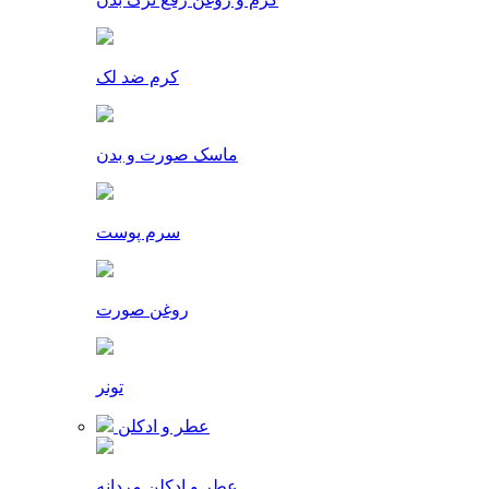
کرم ضد لک
ماسک صورت و بدن
سرم پوست
روغن صورت
تونر
عطر و ادکلن
عطر و ادکلن مردانه