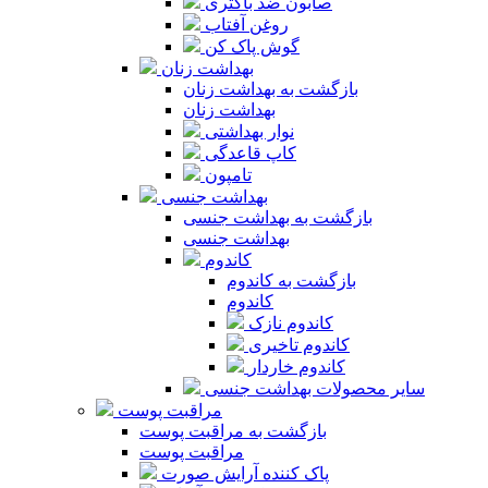
صابون ضد باکتری
روغن آفتاب
گوش پاک کن
بهداشت زنان
بازگشت به بهداشت زنان
بهداشت زنان
نوار بهداشتی
کاپ قاعدگی
تامپون
بهداشت جنسی
بازگشت به بهداشت جنسی
بهداشت جنسی
کاندوم
بازگشت به کاندوم
کاندوم
کاندوم نازک
کاندوم تاخیری
کاندوم خاردار
سایر محصولات بهداشت جنسی
مراقبت پوست
بازگشت به مراقبت پوست
مراقبت پوست
پاک کننده آرایش صورت