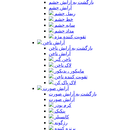
بازگشت به آرایش چشم
آرایش چشم
ریمل چشم
خط چشم
سایه چشم
مداد چشم
تقویت کننده مژه
آرایش ناخن
بازگشت به آرایش ناخن
آرایش ناخن
ناخن گیر
لاک ناخن
مانیکور ، پدیکور
تقویت کننده ناخن
لاک پاک کن
آرایش صورت
بازگشت به آرایش صورت
آرایش صورت
کرم پودر
پنکیک
کانسیلر
رژگونه
برنزه کننده