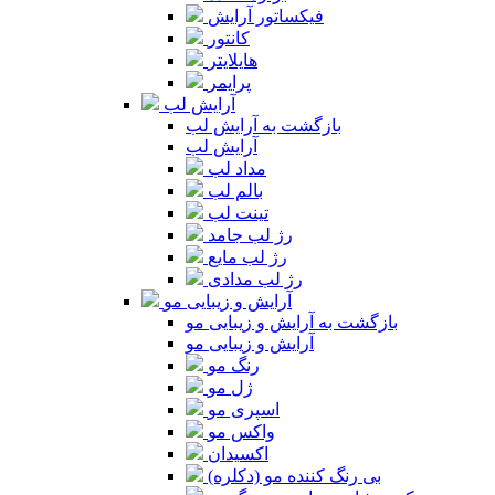
فیکساتور آرایش
کانتور
هایلایتر
پرایمر
آرایش لب
بازگشت به آرایش لب
آرایش لب
مداد لب
بالم لب
تینت لب
رژ لب جامد
رژ لب مایع
رژ لب مدادی
آرایش و زیبایی مو
بازگشت به آرایش و زیبایی مو
آرایش و زیبایی مو
رنگ مو
ژل مو
اسپری مو
واکس مو
اکسیدان
بی رنگ کننده مو (دکلره)