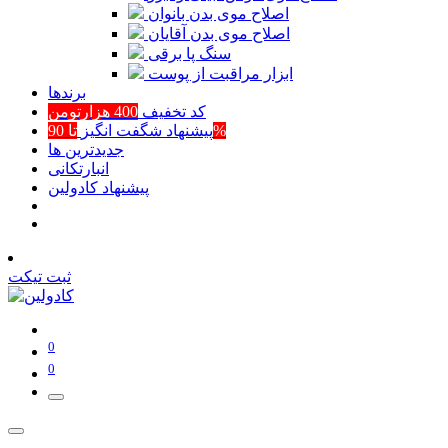
اصلاح موی بدن بانوان
اصلاح موی بدن آقایان
سنگ پا برقی
ابزار مراقبت از پوست
برند‌ها
کد تخفیف
400 هزارتومن
تا 90%
پیشنهاد شگفت انگیز
جدیدترین ها
انبارتکانی
پیشنهاد کادولین
ثبت تیکت
0
0