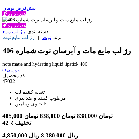
پیش‌فرض
تومان
🎁هدیه داره
🎁هدیه داره
دسته بندی:
رژ لب مایع
برند:
نوت
|
رژ لب مایع
نوت
رژ لب مايع مات و آبرسان نوت شماره 406
note matte and hydrating liquid lipstick 406
(0 بررسی)
کد محصول :
47032
تغذیه کننده لب
مرطوب کننده و ضد پیری
حاوی ویتامین E
تومان
838,000
تومان
838,000
تومان
485,000
٪ تخفیف
42
ریال
8,380,000
ریال
4,850,000