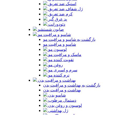
استیک ضد تعریق
ژل شفاف ضد تعریق
کرم ضد تعریق
پد عرق گیر
دئودورانت
صابون شستشو
شامپو و مراقبت مو
بازگشت به شامپو و مراقبت مو
شامپو و مراقبت مو
لوسیون مو
ماسک و مراقبت مو
تقویت کننده مو
روغن مو
سرم و اسپری مو
نرم کننده مو
بهداشت و مراقبت بدن
بازگشت به بهداشت و مراقبت بدن
بهداشت و مراقبت بدن
شامپو بدن
دستمال مرطوب
لوسیون و روغن بدن
ژل بهداشتی