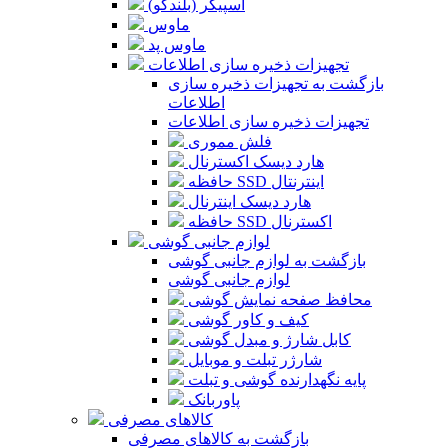
اسپیکر (بلندگو)
ماوس
ماوس پد
تجهیزات ذخیره سازی اطلاعات
بازگشت به تجهیزات ذخیره سازی
اطلاعات
تجهیزات ذخیره سازی اطلاعات
فلش مموری
هارد دیسک اکسترنال
حافظه SSD اینترنتال
هارد دیسک اینترنال
حافظه SSD اکسترنال
لوازم جانبی گوشی
بازگشت به لوازم جانبی گوشی
لوازم جانبی گوشی
محافظ صفحه نمایش گوشی
کیف و کاور گوشی
کابل شارژ و مبدل گوشی
شارژر تبلت و موبایل
پایه نگهدارنده گوشی و تبلت
پاوربانک
کالاهای مصرفی
بازگشت به کالاهای مصرفی