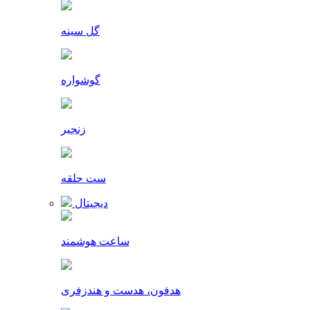
گل سینه
گوشواره
زنجیر
ست حلقه
دیجیتال
ساعت هوشمند
هدفون، هدست و هندزفری