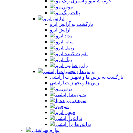
کرم، شامپو و اسپری رنگ مو
موس مو
پالت رنگ مو
آرایش ابرو
بازگشت به آرایش ابرو
آرایش ابرو
مداد ابرو
سایه ابرو
ریمل ابرو
تقویت کننده ابرو
رنگ ابرو
ژل و صابون ابرو
برس ها و تجهیزات آرایشی
بازگشت به برس ها و تجهیزات آرایشی
برس ها و تجهیزات آرایشی
برس مو
پد و پنبه آرایشی
سوهان و رنده پا
موچین
قیچی ابرو
تراش آرایشی
براش های آرایشی
لوازم بهداشتی