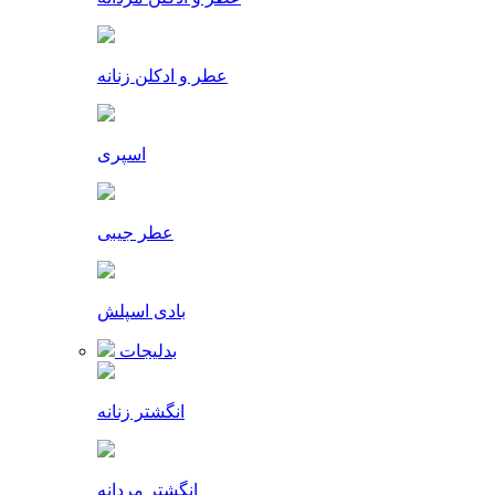
عطر و ادکلن زنانه
اسپری
عطر جیبی
بادی اسپلش
بدلیجات
انگشتر زنانه
انگشتر مردانه