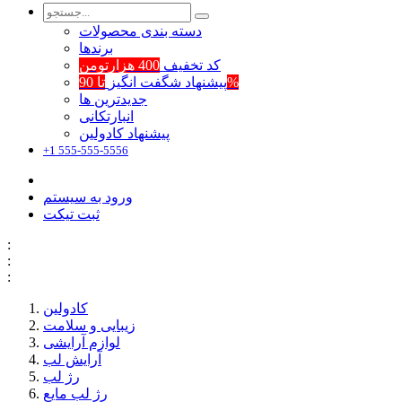
دسته بندی محصولات
برند‌ها
کد تخفیف
400 هزارتومن
تا 90%
پیشنهاد شگفت انگیز
جدیدترین ها
انبارتکانی
پیشنهاد کادولین
+1 555-555-5556
ورود به سیستم
ثبت تیکت
:
:
:
کادولین
زیبایی و سلامت
لوازم آرایشی
آرایش لب
رژ لب
رژ لب مایع