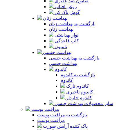
صابون ضد باکتری
روغن آفتاب
گوش پاک کن
بهداشت زنان
بازگشت به بهداشت زنان
بهداشت زنان
نوار بهداشتی
کاپ قاعدگی
تامپون
بهداشت جنسی
بازگشت به بهداشت جنسی
بهداشت جنسی
کاندوم
بازگشت به کاندوم
کاندوم
کاندوم نازک
کاندوم تاخیری
کاندوم خاردار
سایر محصولات بهداشت جنسی
مراقبت پوست
بازگشت به مراقبت پوست
مراقبت پوست
پاک کننده آرایش صورت