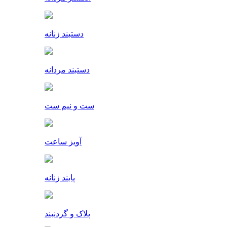
دستبند زنانه
دستبند مردانه
ست و نیم ست
آویز ساعت
پابند زنانه
پلاک و گردنبند