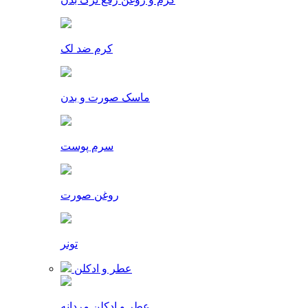
کرم ضد لک
ماسک صورت و بدن
سرم پوست
روغن صورت
تونر
عطر و ادکلن
عطر و ادکلن مردانه