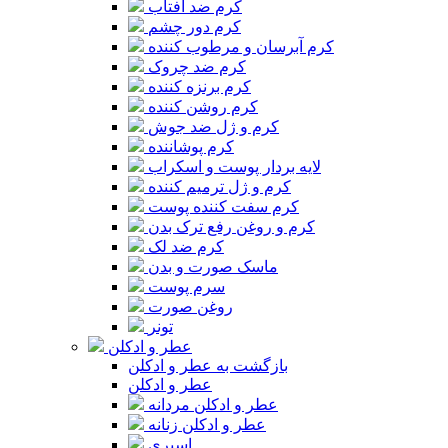
کرم ضد آفتاب
کرم دور چشم
کرم آبرسان و مرطوب کننده
کرم ضد چروک
کرم برنزه کننده
کرم روشن کننده
کرم و ژل ضد جوش
کرم پوشاننده
لایه بردار پوست و اسکراب
کرم و ژل ترمیم کننده
کرم سفت کننده پوست
کرم و روغن رفع ترک بدن
کرم ضد لک
ماسک صورت و بدن
سرم پوست
روغن صورت
تونر
عطر و ادکلن
بازگشت به عطر و ادکلن
عطر و ادکلن
عطر و ادکلن مردانه
عطر و ادکلن زنانه
اسپری