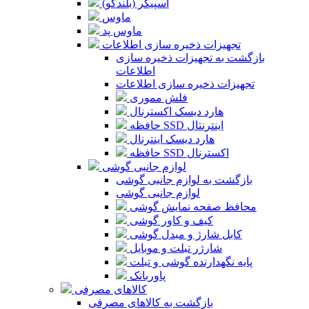
اسپیکر (بلندگو)
ماوس
ماوس پد
تجهیزات ذخیره سازی اطلاعات
بازگشت به تجهیزات ذخیره سازی
اطلاعات
تجهیزات ذخیره سازی اطلاعات
فلش مموری
هارد دیسک اکسترنال
حافظه SSD اینترنتال
هارد دیسک اینترنال
حافظه SSD اکسترنال
لوازم جانبی گوشی
بازگشت به لوازم جانبی گوشی
لوازم جانبی گوشی
محافظ صفحه نمایش گوشی
کیف و کاور گوشی
کابل شارژ و مبدل گوشی
شارژر تبلت و موبایل
پایه نگهدارنده گوشی و تبلت
پاوربانک
کالاهای مصرفی
بازگشت به کالاهای مصرفی