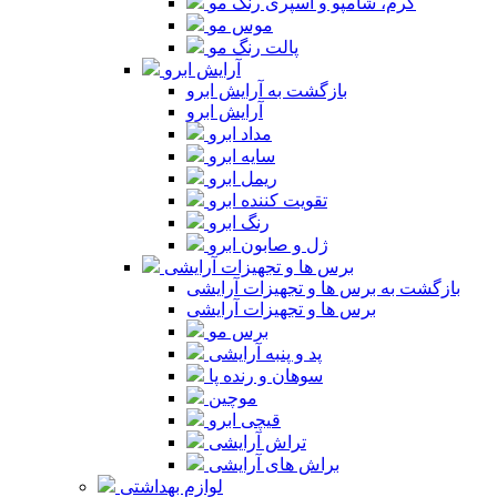
کرم، شامپو و اسپری رنگ مو
موس مو
پالت رنگ مو
آرایش ابرو
بازگشت به آرایش ابرو
آرایش ابرو
مداد ابرو
سایه ابرو
ریمل ابرو
تقویت کننده ابرو
رنگ ابرو
ژل و صابون ابرو
برس ها و تجهیزات آرایشی
بازگشت به برس ها و تجهیزات آرایشی
برس ها و تجهیزات آرایشی
برس مو
پد و پنبه آرایشی
سوهان و رنده پا
موچین
قیچی ابرو
تراش آرایشی
براش های آرایشی
لوازم بهداشتی