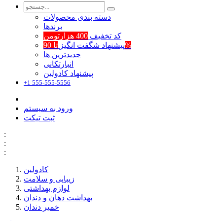
دسته بندی محصولات
برند‌ها
کد تخفیف
400 هزارتومن
تا 90%
پیشنهاد شگفت انگیز
جدیدترین ها
انبارتکانی
پیشنهاد کادولین
+1 555-555-5556
ورود به سیستم
ثبت تیکت
:
:
:
کادولین
زیبایی و سلامت
لوازم بهداشتی
بهداشت دهان و دندان
خمیر دندان