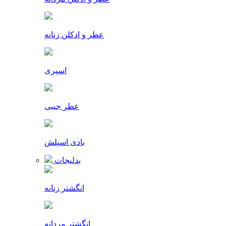
عطر و ادکلن زنانه
اسپری
عطر جیبی
بادی اسپلش
بدلیجات
انگشتر زنانه
انگشتر مردانه