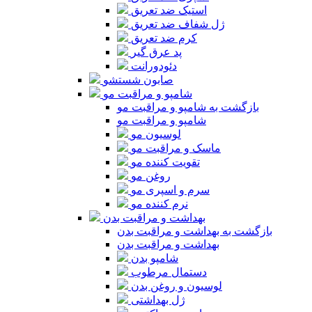
استیک ضد تعریق
ژل شفاف ضد تعریق
کرم ضد تعریق
پد عرق گیر
دئودورانت
صابون شستشو
شامپو و مراقبت مو
بازگشت به شامپو و مراقبت مو
شامپو و مراقبت مو
لوسیون مو
ماسک و مراقبت مو
تقویت کننده مو
روغن مو
سرم و اسپری مو
نرم کننده مو
بهداشت و مراقبت بدن
بازگشت به بهداشت و مراقبت بدن
بهداشت و مراقبت بدن
شامپو بدن
دستمال مرطوب
لوسیون و روغن بدن
ژل بهداشتی