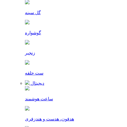
گل سینه
گوشواره
زنجیر
ست حلقه
دیجیتال
ساعت هوشمند
هدفون، هدست و هندزفری