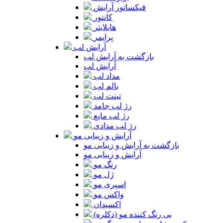
فیکساتور آرایش
کانتور
هایلایتر
پرایمر
آرایش لب
بازگشت به آرایش لب
آرایش لب
مداد لب
بالم لب
تینت لب
رژ لب جامد
رژ لب مایع
رژ لب مدادی
آرایش و زیبایی مو
بازگشت به آرایش و زیبایی مو
آرایش و زیبایی مو
رنگ مو
ژل مو
اسپری مو
واکس مو
اکسیدان
بی رنگ کننده مو (دکلره)