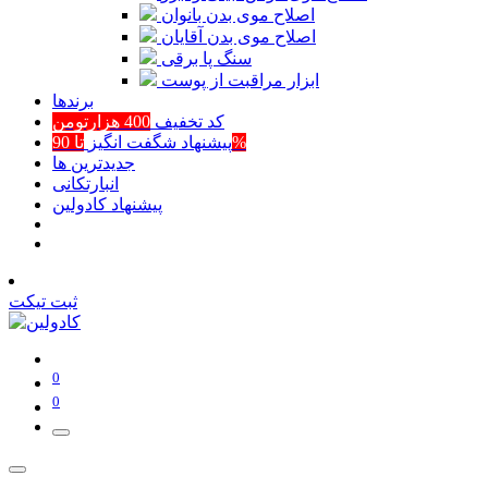
اصلاح موی بدن بانوان
اصلاح موی بدن آقایان
سنگ پا برقی
ابزار مراقبت از پوست
برند‌ها
کد تخفیف
400 هزارتومن
تا 90%
پیشنهاد شگفت انگیز
جدیدترین ها
انبارتکانی
پیشنهاد کادولین
ثبت تیکت
0
0