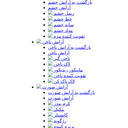
بازگشت به آرایش چشم
آرایش چشم
ریمل چشم
خط چشم
سایه چشم
مداد چشم
تقویت کننده مژه
آرایش ناخن
بازگشت به آرایش ناخن
آرایش ناخن
ناخن گیر
لاک ناخن
مانیکور ، پدیکور
تقویت کننده ناخن
لاک پاک کن
آرایش صورت
بازگشت به آرایش صورت
آرایش صورت
کرم پودر
پنکیک
کانسیلر
رژگونه
برنزه کننده