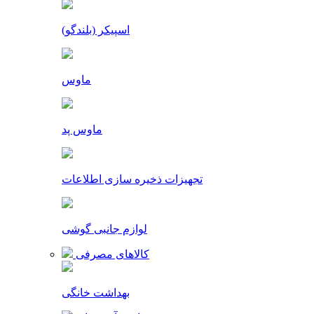
اسپیکر (بلندگو)
ماوس
ماوس پد
تجهیزات ذخیره سازی اطلاعات
لوازم جانبی گوشی
کالاهای مصرفی
بهداشت خانگی