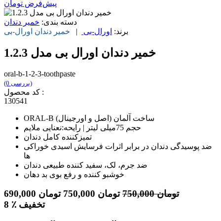
پیش‌فرض
تومان
دسته بندی:
خمیر دندان
برند:
اورال-بی
|
خمیر دندان
اورال-بی
خمیر دندان اورال بی مدل 1.2.3
oral-b-1-2-3-toothpaste
(0 بررسی)
کد محصول :
130541
ORAL-B ساخت آلمان (اصل و اورجینال)
حجم 75میلی لیتر | رایحه:نعنایی ملایم
تمیزکننده کامل دندان
ضد پوسیدگی دندان در برابر اثرات فرسایش اسیدی خوراکی
ها
ضد جرم، لک، سفید کننده طبیعی دندان
خوشبو کننده و رفع بوی بد دهان
تومان
750,000
تومان
750,000
تومان
690,000
٪ تخفیف
8