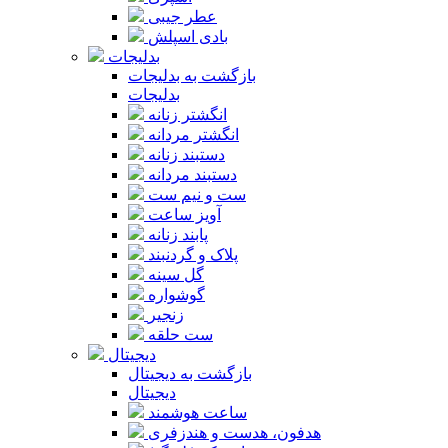
عطر جیبی
بادی اسپلش
بدلیجات
بازگشت به بدلیجات
بدلیجات
انگشتر زنانه
انگشتر مردانه
دستبند زنانه
دستبند مردانه
ست و نیم ست
آویز ساعت
پابند زنانه
پلاک و گردنبند
گل سینه
گوشواره
زنجیر
ست حلقه
دیجیتال
بازگشت به دیجیتال
دیجیتال
ساعت هوشمند
هدفون، هدست و هندزفری