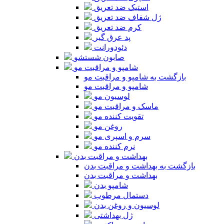
استیک ضد تعریق
ژل شفاف ضد تعریق
کرم ضد تعریق
پد عرق گیر
دئودورانت
صابون شستشو
شامپو و مراقبت مو
بازگشت به شامپو و مراقبت مو
شامپو و مراقبت مو
لوسیون مو
ماسک و مراقبت مو
تقویت کننده مو
روغن مو
سرم و اسپری مو
نرم کننده مو
بهداشت و مراقبت بدن
بازگشت به بهداشت و مراقبت بدن
بهداشت و مراقبت بدن
شامپو بدن
دستمال مرطوب
لوسیون و روغن بدن
ژل بهداشتی