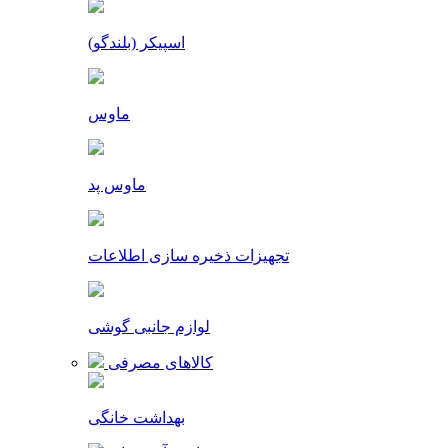
اسپیکر (بلندگو)
ماوس
ماوس پد
تجهیزات ذخیره سازی اطلاعات
لوازم جانبی گوشی
کالاهای مصرفی
بهداشت خانگی