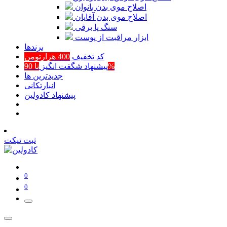
اصلاح موی بدن بانوان
اصلاح موی بدن آقایان
سنگ پا برقی
ابزار مراقبت از پوست
برند‌ها
کد تخفیف
400 هزارتومن
تا 90%
پیشنهاد شگفت انگیز
جدیدترین ها
انبارتکانی
پیشنهاد کادولین
ثبت تیکت
0
0