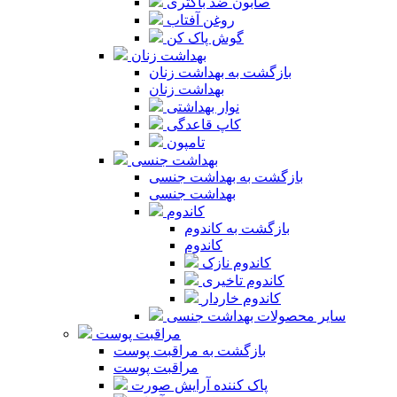
صابون ضد باکتری
روغن آفتاب
گوش پاک کن
بهداشت زنان
بازگشت به بهداشت زنان
بهداشت زنان
نوار بهداشتی
کاپ قاعدگی
تامپون
بهداشت جنسی
بازگشت به بهداشت جنسی
بهداشت جنسی
کاندوم
بازگشت به کاندوم
کاندوم
کاندوم نازک
کاندوم تاخیری
کاندوم خاردار
سایر محصولات بهداشت جنسی
مراقبت پوست
بازگشت به مراقبت پوست
مراقبت پوست
پاک کننده آرایش صورت