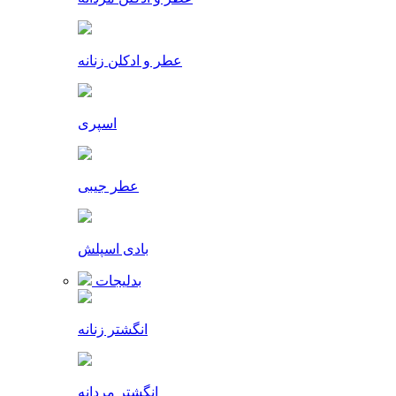
عطر و ادکلن زنانه
اسپری
عطر جیبی
بادی اسپلش
بدلیجات
انگشتر زنانه
انگشتر مردانه