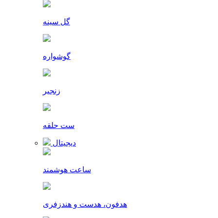
گل سینه
گوشواره
زنجیر
ست حلقه
دیجیتال
ساعت هوشمند
هدفون، هدست و هندزفری