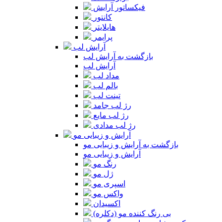
فیکساتور آرایش
کانتور
هایلایتر
پرایمر
آرایش لب
بازگشت به آرایش لب
آرایش لب
مداد لب
بالم لب
تینت لب
رژ لب جامد
رژ لب مایع
رژ لب مدادی
آرایش و زیبایی مو
بازگشت به آرایش و زیبایی مو
آرایش و زیبایی مو
رنگ مو
ژل مو
اسپری مو
واکس مو
اکسیدان
بی رنگ کننده مو (دکلره)