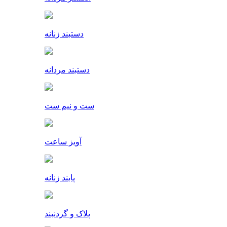
دستبند زنانه
دستبند مردانه
ست و نیم ست
آویز ساعت
پابند زنانه
پلاک و گردنبند