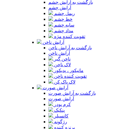
بازگشت به آرایش چشم
آرایش چشم
ریمل چشم
خط چشم
سایه چشم
مداد چشم
تقویت کننده مژه
آرایش ناخن
بازگشت به آرایش ناخن
آرایش ناخن
ناخن گیر
لاک ناخن
مانیکور ، پدیکور
تقویت کننده ناخن
لاک پاک کن
آرایش صورت
بازگشت به آرایش صورت
آرایش صورت
کرم پودر
پنکیک
کانسیلر
رژگونه
برنزه کننده