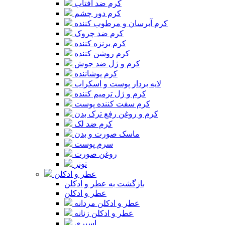
کرم ضد آفتاب
کرم دور چشم
کرم آبرسان و مرطوب کننده
کرم ضد چروک
کرم برنزه کننده
کرم روشن کننده
کرم و ژل ضد جوش
کرم پوشاننده
لایه بردار پوست و اسکراب
کرم و ژل ترمیم کننده
کرم سفت کننده پوست
کرم و روغن رفع ترک بدن
کرم ضد لک
ماسک صورت و بدن
سرم پوست
روغن صورت
تونر
عطر و ادکلن
بازگشت به عطر و ادکلن
عطر و ادکلن
عطر و ادکلن مردانه
عطر و ادکلن زنانه
اسپری