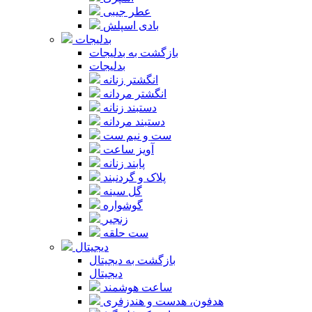
عطر جیبی
بادی اسپلش
بدلیجات
بازگشت به بدلیجات
بدلیجات
انگشتر زنانه
انگشتر مردانه
دستبند زنانه
دستبند مردانه
ست و نیم ست
آویز ساعت
پابند زنانه
پلاک و گردنبند
گل سینه
گوشواره
زنجیر
ست حلقه
دیجیتال
بازگشت به دیجیتال
دیجیتال
ساعت هوشمند
هدفون، هدست و هندزفری