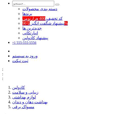
دسته بندی محصولات
برند‌ها
کد تخفیف
400 هزارتومن
تا 90%
پیشنهاد شگفت انگیز
جدیدترین ها
انبارتکانی
پیشنهاد کادولین
+1 555-555-5556
ورود به سیستم
ثبت تیکت
:
:
:
کادولین
زیبایی و سلامت
لوازم بهداشتی
بهداشت دهان و دندان
مسواک برقی