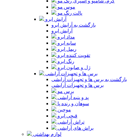
کرم، شامپو و اسپری رنگ مو
موس مو
پالت رنگ مو
آرایش ابرو
بازگشت به آرایش ابرو
آرایش ابرو
مداد ابرو
سایه ابرو
ریمل ابرو
تقویت کننده ابرو
رنگ ابرو
ژل و صابون ابرو
برس ها و تجهیزات آرایشی
بازگشت به برس ها و تجهیزات آرایشی
برس ها و تجهیزات آرایشی
برس مو
پد و پنبه آرایشی
سوهان و رنده پا
موچین
قیچی ابرو
تراش آرایشی
براش های آرایشی
لوازم بهداشتی