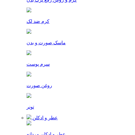
کرم ضد لک
ماسک صورت و بدن
سرم پوست
روغن صورت
تونر
عطر و ادکلن
عطر و ادکلن مردانه