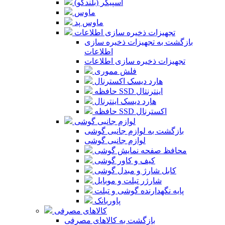
اسپیکر (بلندگو)
ماوس
ماوس پد
تجهیزات ذخیره سازی اطلاعات
بازگشت به تجهیزات ذخیره سازی
اطلاعات
تجهیزات ذخیره سازی اطلاعات
فلش مموری
هارد دیسک اکسترنال
حافظه SSD اینترنتال
هارد دیسک اینترنال
حافظه SSD اکسترنال
لوازم جانبی گوشی
بازگشت به لوازم جانبی گوشی
لوازم جانبی گوشی
محافظ صفحه نمایش گوشی
کیف و کاور گوشی
کابل شارژ و مبدل گوشی
شارژر تبلت و موبایل
پایه نگهدارنده گوشی و تبلت
پاوربانک
کالاهای مصرفی
بازگشت به کالاهای مصرفی