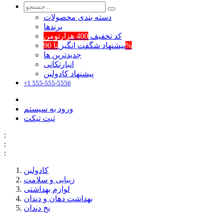
دسته بندی محصولات
برند‌ها
کد تخفیف
400 هزارتومن
تا 90%
پیشنهاد شگفت انگیز
جدیدترین ها
انبارتکانی
پیشنهاد کادولین
+1 555-555-5556
ورود به سیستم
ثبت تیکت
:
:
:
کادولین
زیبایی و سلامت
لوازم بهداشتی
بهداشت دهان و دندان
نخ دندان