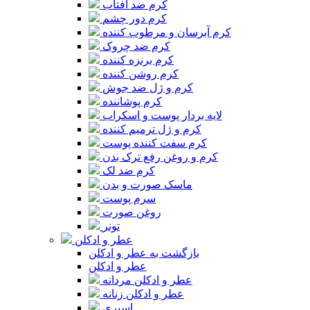
کرم ضد آفتاب
کرم دور چشم
کرم آبرسان و مرطوب کننده
کرم ضد چروک
کرم برنزه کننده
کرم روشن کننده
کرم و ژل ضد جوش
کرم پوشاننده
لایه بردار پوست و اسکراب
کرم و ژل ترمیم کننده
کرم سفت کننده پوست
کرم و روغن رفع ترک بدن
کرم ضد لک
ماسک صورت و بدن
سرم پوست
روغن صورت
تونر
عطر و ادکلن
بازگشت به عطر و ادکلن
عطر و ادکلن
عطر و ادکلن مردانه
عطر و ادکلن زنانه
اسپری