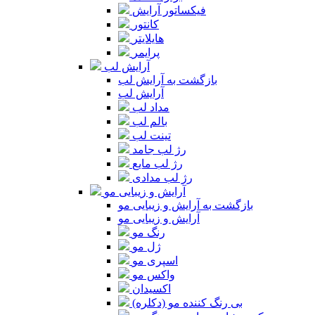
فیکساتور آرایش
کانتور
هایلایتر
پرایمر
آرایش لب
بازگشت به آرایش لب
آرایش لب
مداد لب
بالم لب
تینت لب
رژ لب جامد
رژ لب مایع
رژ لب مدادی
آرایش و زیبایی مو
بازگشت به آرایش و زیبایی مو
آرایش و زیبایی مو
رنگ مو
ژل مو
اسپری مو
واکس مو
اکسیدان
بی رنگ کننده مو (دکلره)