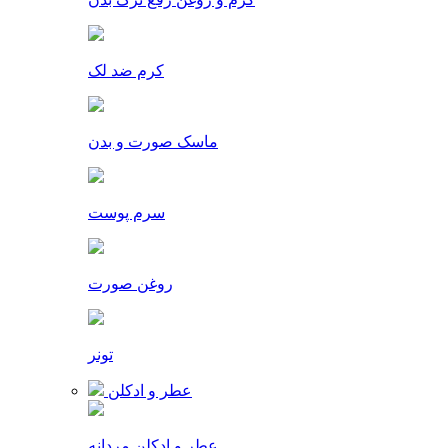
کرم ضد لک
ماسک صورت و بدن
سرم پوست
روغن صورت
تونر
عطر و ادکلن
عطر و ادکلن مردانه