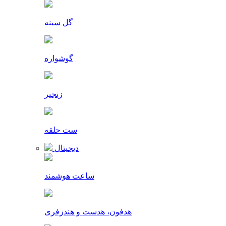
گل سینه
گوشواره
زنجیر
ست حلقه
دیجیتال
ساعت هوشمند
هدفون، هدست و هندزفری