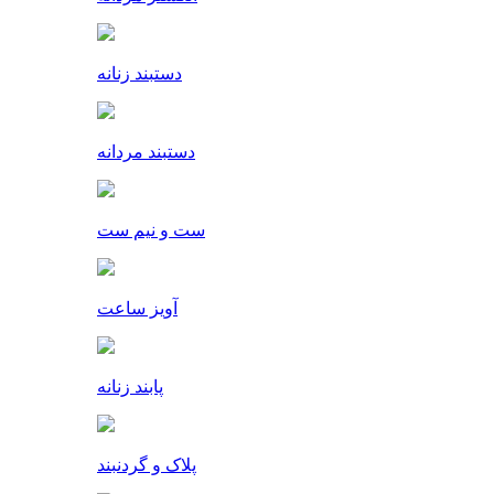
دستبند زنانه
دستبند مردانه
ست و نیم ست
آویز ساعت
پابند زنانه
پلاک و گردنبند