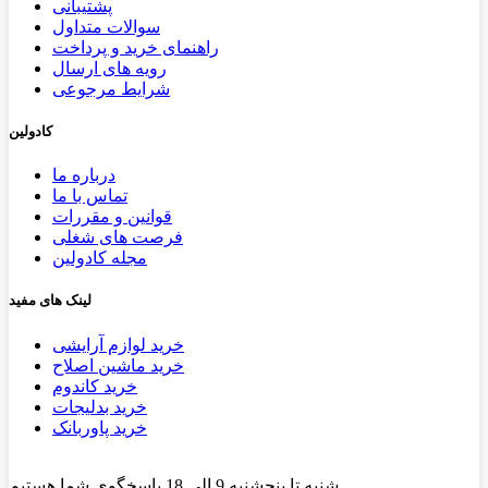
پشتیب​​
انی
سوالات متداول
راهنمای خرید و پرداخت
رویه های ارسال
شرایط مرجوعی
کادولین
درباره ما
تماس با ما
قوانین و مقررات
فرصت های شغلی
مجله کادولین
لینک های مفید
خرید لوازم آرایشی
خرید ماشین اصلاح
خرید کاندوم
خرید بدلیجات
خرید پاوربانک
شنبه تا پنجشنبه 9 الی 18 پاسخگوی شما هستیم