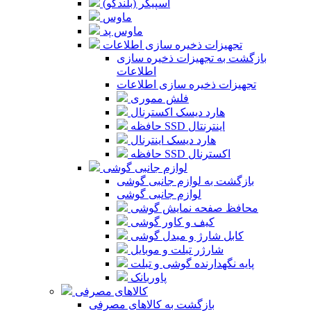
اسپیکر (بلندگو)
ماوس
ماوس پد
تجهیزات ذخیره سازی اطلاعات
بازگشت به تجهیزات ذخیره سازی
اطلاعات
تجهیزات ذخیره سازی اطلاعات
فلش مموری
هارد دیسک اکسترنال
حافظه SSD اینترنتال
هارد دیسک اینترنال
حافظه SSD اکسترنال
لوازم جانبی گوشی
بازگشت به لوازم جانبی گوشی
لوازم جانبی گوشی
محافظ صفحه نمایش گوشی
کیف و کاور گوشی
کابل شارژ و مبدل گوشی
شارژر تبلت و موبایل
پایه نگهدارنده گوشی و تبلت
پاوربانک
کالاهای مصرفی
بازگشت به کالاهای مصرفی