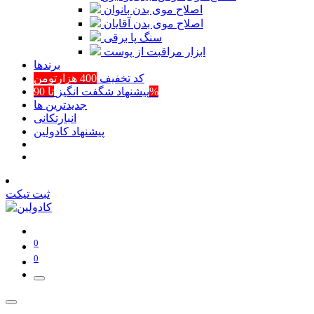
اصلاح موی بدن بانوان
اصلاح موی بدن آقایان
سنگ پا برقی
ابزار مراقبت از پوست
برند‌ها
کد تخفیف
400 هزارتومن
تا 90%
پیشنهاد شگفت انگیز
جدیدترین ها
انبارتکانی
پیشنهاد کادولین
ثبت تیکت
0
0