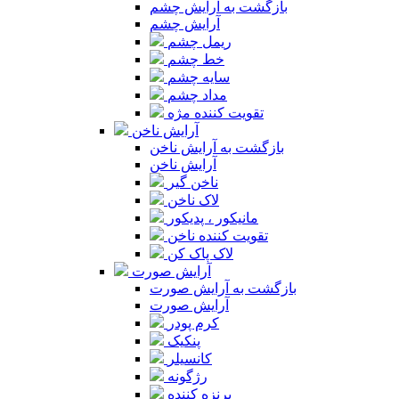
بازگشت به آرایش چشم
آرایش چشم
ریمل چشم
خط چشم
سایه چشم
مداد چشم
تقویت کننده مژه
آرایش ناخن
بازگشت به آرایش ناخن
آرایش ناخن
ناخن گیر
لاک ناخن
مانیکور ، پدیکور
تقویت کننده ناخن
لاک پاک کن
آرایش صورت
بازگشت به آرایش صورت
آرایش صورت
کرم پودر
پنکیک
کانسیلر
رژگونه
برنزه کننده