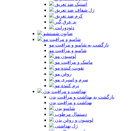
استیک ضد تعریق
ژل شفاف ضد تعریق
کرم ضد تعریق
پد عرق گیر
دئودورانت
صابون شستشو
شامپو و مراقبت مو
بازگشت به شامپو و مراقبت مو
شامپو و مراقبت مو
لوسیون مو
ماسک و مراقبت مو
تقویت کننده مو
روغن مو
سرم و اسپری مو
نرم کننده مو
بهداشت و مراقبت بدن
بازگشت به بهداشت و مراقبت بدن
بهداشت و مراقبت بدن
شامپو بدن
دستمال مرطوب
لوسیون و روغن بدن
ژل بهداشتی