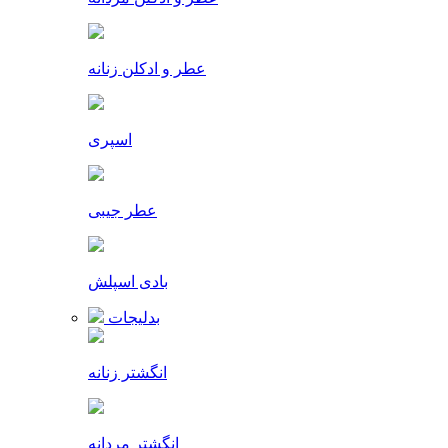
عطر و ادکلن زنانه
اسپری
عطر جیبی
بادی اسپلش
بدلیجات
انگشتر زنانه
انگشتر مردانه