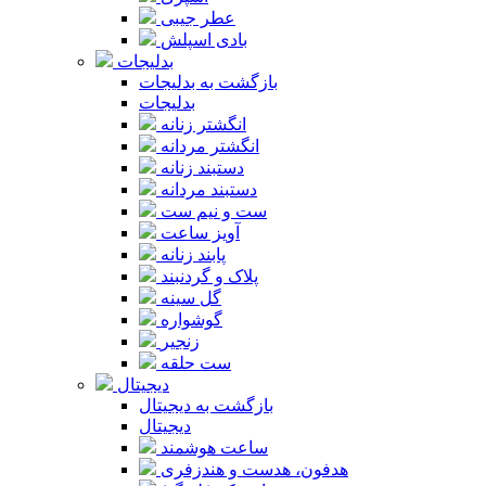
عطر جیبی
بادی اسپلش
بدلیجات
بازگشت به بدلیجات
بدلیجات
انگشتر زنانه
انگشتر مردانه
دستبند زنانه
دستبند مردانه
ست و نیم ست
آویز ساعت
پابند زنانه
پلاک و گردنبند
گل سینه
گوشواره
زنجیر
ست حلقه
دیجیتال
بازگشت به دیجیتال
دیجیتال
ساعت هوشمند
هدفون، هدست و هندزفری