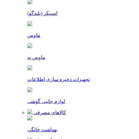
اسپیکر (بلندگو)
ماوس
ماوس پد
تجهیزات ذخیره سازی اطلاعات
لوازم جانبی گوشی
کالاهای مصرفی
بهداشت خانگی