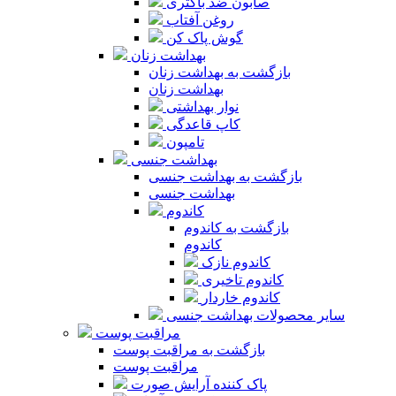
صابون ضد باکتری
روغن آفتاب
گوش پاک کن
بهداشت زنان
بازگشت به بهداشت زنان
بهداشت زنان
نوار بهداشتی
کاپ قاعدگی
تامپون
بهداشت جنسی
بازگشت به بهداشت جنسی
بهداشت جنسی
کاندوم
بازگشت به کاندوم
کاندوم
کاندوم نازک
کاندوم تاخیری
کاندوم خاردار
سایر محصولات بهداشت جنسی
مراقبت پوست
بازگشت به مراقبت پوست
مراقبت پوست
پاک کننده آرایش صورت