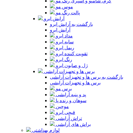
کرم، شامپو و اسپری رنگ مو
موس مو
پالت رنگ مو
آرایش ابرو
بازگشت به آرایش ابرو
آرایش ابرو
مداد ابرو
سایه ابرو
ریمل ابرو
تقویت کننده ابرو
رنگ ابرو
ژل و صابون ابرو
برس ها و تجهیزات آرایشی
بازگشت به برس ها و تجهیزات آرایشی
برس ها و تجهیزات آرایشی
برس مو
پد و پنبه آرایشی
سوهان و رنده پا
موچین
قیچی ابرو
تراش آرایشی
براش های آرایشی
لوازم بهداشتی