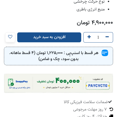
نوع حرکت چرخشی
منبع انرژی باطری
4,900,000
تومان
افزودن به سبد خرید
هر قسط با اسنپ‌پِی :
1,225,000
تومان (4 قسط ماهانه.
بدون سود، چک و ضامن)
ضمانت سلامت فیزیکی کالا
​
7 روز مهلت مرجوعی
حداکثر 4 روز کاری