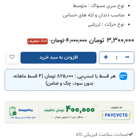
نوع سری مسواک : متوسط
مناسب دندان و لثه های حساس
نوع حرکت : لرزشی
3,300,000
تومان
4,000,000
تومان
18
٪ تخفیف
افزودن به سبد خرید
هر قسط با اسنپ‌پِی :
825,000
تومان (4 قسط ماهانه.
بدون سود، چک و ضامن)
ضمانت سلامت فیزیکی کالا
​