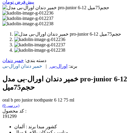
پیش‌فرض
تومان
دسته بندی:
خمیر دندان
برند:
اورال-بی
|
خمیر دندان
اورال-بی
خمیر دندان اورال-بی مدل pro-junior 6-12
حجم75میل
oral b pro junior toothpaste 6 12 75 ml
(0 بررسی)
کد محصول :
191299
کشور مبدا برند : آلمان
مناسب کودکان بالای ۶ سال