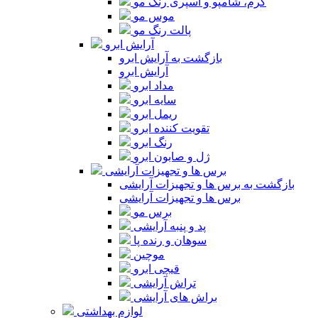
کرم، شامپو و اسپری رنگ مو
موس مو
پالت رنگ مو
آرایش ابرو
بازگشت به آرایش ابرو
آرایش ابرو
مداد ابرو
سایه ابرو
ریمل ابرو
تقویت کننده ابرو
رنگ ابرو
ژل و صابون ابرو
برس ها و تجهیزات آرایشی
بازگشت به برس ها و تجهیزات آرایشی
برس ها و تجهیزات آرایشی
برس مو
پد و پنبه آرایشی
سوهان و رنده پا
موچین
قیچی ابرو
تراش آرایشی
براش های آرایشی
لوازم بهداشتی