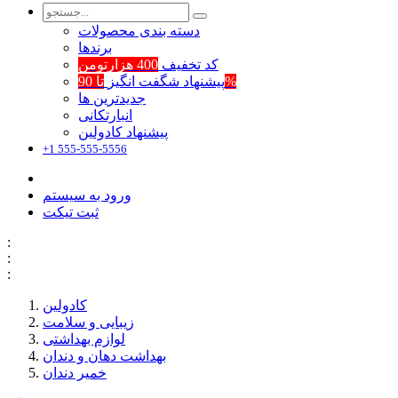
دسته بندی محصولات
برند‌ها
کد تخفیف
400 هزارتومن
تا 90%
پیشنهاد شگفت انگیز
جدیدترین ها
انبارتکانی
پیشنهاد کادولین
+1 555-555-5556
ورود به سیستم
ثبت تیکت
:
:
:
کادولین
زیبایی و سلامت
لوازم بهداشتی
بهداشت دهان و دندان
خمیر دندان