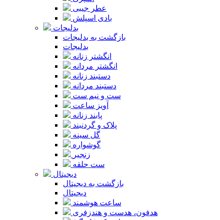
عطر جیبی
بادی اسپلش
بدلیجات
بازگشت به بدلیجات
بدلیجات
انگشتر زنانه
انگشتر مردانه
دستبند زنانه
دستبند مردانه
ست و نیم ست
آویز ساعت
پابند زنانه
پلاک و گردنبند
گل سینه
گوشواره
زنجیر
ست حلقه
دیجیتال
بازگشت به دیجیتال
دیجیتال
ساعت هوشمند
هدفون، هدست و هندزفری