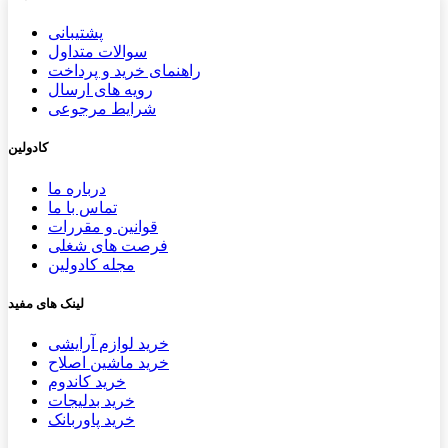
پشتیب​​
انی
سوالات متداول
راهنمای خرید و پرداخت
رویه های ارسال
شرایط مرجوعی
کادولین
درباره ما
تماس با ما
قوانین و مقررات
فرصت های شغلی
مجله کادولین
لینک های مفید
خرید لوازم آرایشی
خرید ماشین اصلاح
خرید کاندوم
خرید بدلیجات
خرید پاوربانک