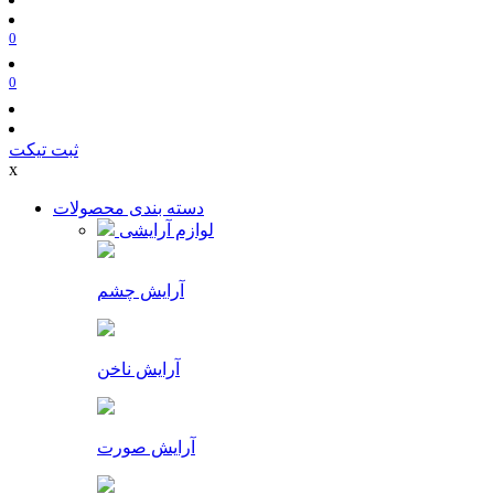
0
0
ثبت تیکت
x
دسته بندی محصولات
لوازم آرایشی
آرایش چشم
آرایش ناخن
آرایش صورت