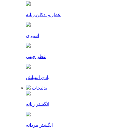
عطر و ادکلن زنانه
اسپری
عطر جیبی
بادی اسپلش
بدلیجات
انگشتر زنانه
انگشتر مردانه