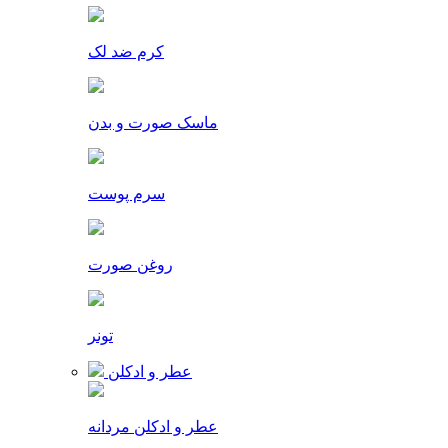
کرم ضد لک
ماسک صورت و بدن
سرم پوست
روغن صورت
تونر
عطر و ادکلن
عطر و ادکلن مردانه