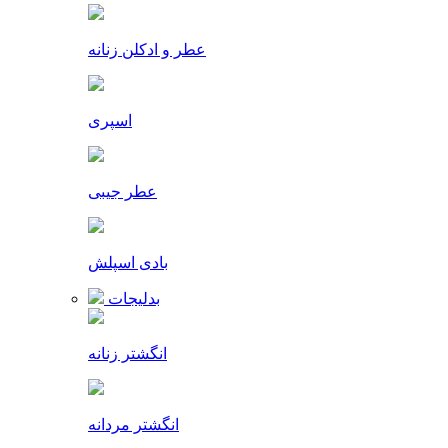
عطر و ادکلن زنانه
اسپری
عطر جیبی
بادی اسپلش
بدلیجات
انگشتر زنانه
انگشتر مردانه