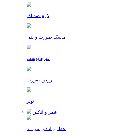
کرم ضد لک
ماسک صورت و بدن
سرم پوست
روغن صورت
تونر
عطر و ادکلن
عطر و ادکلن مردانه