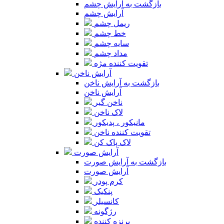
بازگشت به آرایش چشم
آرایش چشم
ریمل چشم
خط چشم
سایه چشم
مداد چشم
تقویت کننده مژه
آرایش ناخن
بازگشت به آرایش ناخن
آرایش ناخن
ناخن گیر
لاک ناخن
مانیکور ، پدیکور
تقویت کننده ناخن
لاک پاک کن
آرایش صورت
بازگشت به آرایش صورت
آرایش صورت
کرم پودر
پنکیک
کانسیلر
رژگونه
برنزه کننده