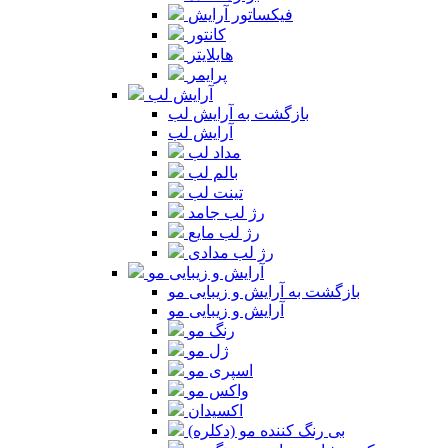
فیکساتور آرایش
کانتور
هایلایتر
پرایمر
آرایش لب
بازگشت به آرایش لب
آرایش لب
مداد لب
بالم لب
تینت لب
رژ لب جامد
رژ لب مایع
رژ لب مدادی
آرایش و زیبایی مو
بازگشت به آرایش و زیبایی مو
آرایش و زیبایی مو
رنگ مو
ژل مو
اسپری مو
واکس مو
اکسیدان
بی رنگ کننده مو (دکلره)