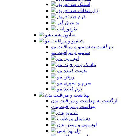
استیک ضد تعریق
ژل شفاف ضد تعریق
کرم ضد تعریق
پد عرق گیر
دئودورانت
صابون شستشو
شامپو و مراقبت مو
بازگشت به شامپو و مراقبت مو
شامپو و مراقبت مو
لوسیون مو
ماسک و مراقبت مو
تقویت کننده مو
روغن مو
سرم و اسپری مو
نرم کننده مو
بهداشت و مراقبت بدن
بازگشت به بهداشت و مراقبت بدن
بهداشت و مراقبت بدن
شامپو بدن
دستمال مرطوب
لوسیون و روغن بدن
ژل بهداشتی