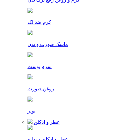
کرم ضد لک
ماسک صورت و بدن
سرم پوست
روغن صورت
تونر
عطر و ادکلن
عطر و ادکلن مردانه