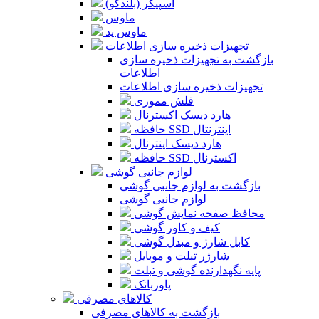
اسپیکر (بلندگو)
ماوس
ماوس پد
تجهیزات ذخیره سازی اطلاعات
بازگشت به تجهیزات ذخیره سازی
اطلاعات
تجهیزات ذخیره سازی اطلاعات
فلش مموری
هارد دیسک اکسترنال
حافظه SSD اینترنتال
هارد دیسک اینترنال
حافظه SSD اکسترنال
لوازم جانبی گوشی
بازگشت به لوازم جانبی گوشی
لوازم جانبی گوشی
محافظ صفحه نمایش گوشی
کیف و کاور گوشی
کابل شارژ و مبدل گوشی
شارژر تبلت و موبایل
پایه نگهدارنده گوشی و تبلت
پاوربانک
کالاهای مصرفی
بازگشت به کالاهای مصرفی