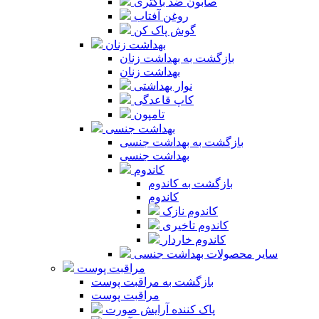
صابون ضد باکتری
روغن آفتاب
گوش پاک کن
بهداشت زنان
بازگشت به بهداشت زنان
بهداشت زنان
نوار بهداشتی
کاپ قاعدگی
تامپون
بهداشت جنسی
بازگشت به بهداشت جنسی
بهداشت جنسی
کاندوم
بازگشت به کاندوم
کاندوم
کاندوم نازک
کاندوم تاخیری
کاندوم خاردار
سایر محصولات بهداشت جنسی
مراقبت پوست
بازگشت به مراقبت پوست
مراقبت پوست
پاک کننده آرایش صورت