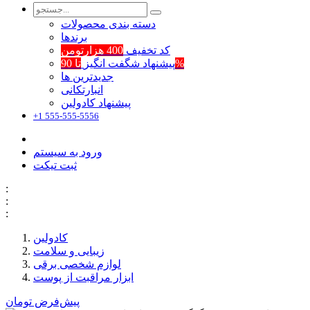
دسته بندی محصولات
برند‌ها
کد تخفیف
400 هزارتومن
تا 90%
پیشنهاد شگفت انگیز
جدیدترین ها
انبارتکانی
پیشنهاد کادولین
+1 555-555-5556
ورود به سیستم
ثبت تیکت
:
:
:
کادولین
زیبایی و سلامت
لوازم شخصی برقی
ابزار مراقبت از پوست
پیش‌فرض
تومان