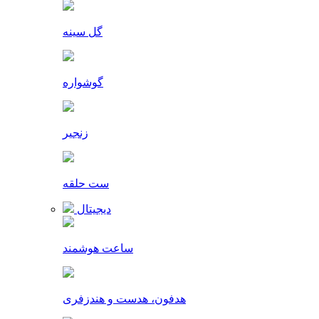
گل سینه
گوشواره
زنجیر
ست حلقه
دیجیتال
ساعت هوشمند
هدفون، هدست و هندزفری