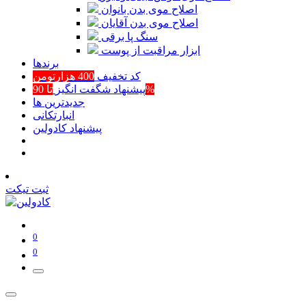
اصلاح موی بدن بانوان
اصلاح موی بدن آقایان
سنگ پا برقی
ابزار مراقبت از پوست
برند‌ها
کد تخفیف
400 هزارتومن
تا 90%
پیشنهاد شگفت انگیز
جدیدترین ها
انبارتکانی
پیشنهاد کادولین
ثبت تیکت
0
0