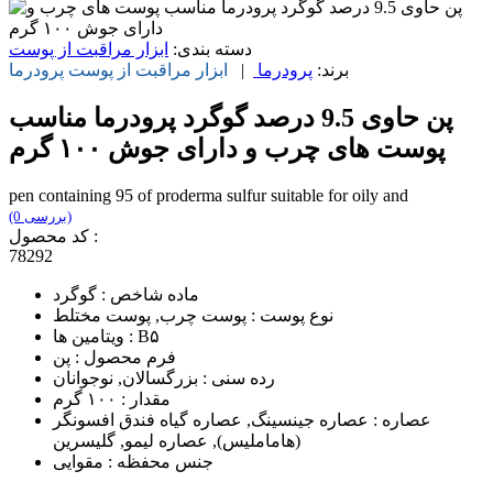
دسته بندی:
ابزار مراقبت از پوست
برند:
پرودرما
|
ابزار مراقبت از پوست
پرودرما
پن حاوی 9.5 درصد گوگرد پرودرما مناسب
پوست های چرب و دارای جوش ۱۰۰ گرم
pen containing 95 of proderma sulfur suitable for oily and
(0 بررسی)
کد محصول :
78292
ماده شاخص : گوگرد
نوع پوست : پوست چرب, پوست مختلط
ویتامین ها : B۵
فرم محصول : پن
رده سنی : بزرگسالان, نوجوانان
مقدار : ۱۰۰ گرم
عصاره : عصاره جینسینگ, عصاره گیاه فندق افسونگر
(هاماملیس), عصاره لیمو, گلیسرین
جنس محفظه : مقوایی