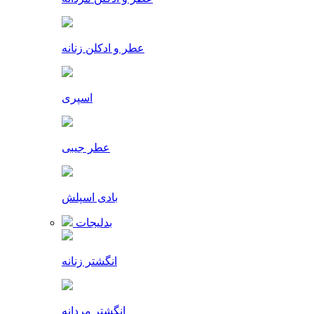
عطر و ادکلن زنانه
اسپری
عطر جیبی
بادی اسپلش
بدلیجات
انگشتر زنانه
انگشتر مردانه