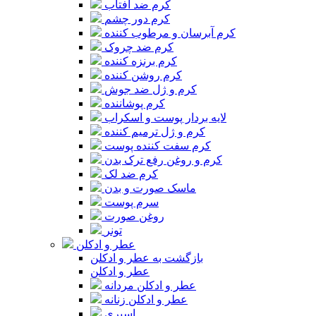
کرم ضد آفتاب
کرم دور چشم
کرم آبرسان و مرطوب کننده
کرم ضد چروک
کرم برنزه کننده
کرم روشن کننده
کرم و ژل ضد جوش
کرم پوشاننده
لایه بردار پوست و اسکراب
کرم و ژل ترمیم کننده
کرم سفت کننده پوست
کرم و روغن رفع ترک بدن
کرم ضد لک
ماسک صورت و بدن
سرم پوست
روغن صورت
تونر
عطر و ادکلن
بازگشت به عطر و ادکلن
عطر و ادکلن
عطر و ادکلن مردانه
عطر و ادکلن زنانه
اسپری