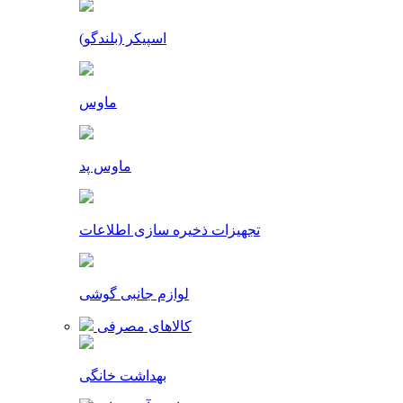
اسپیکر (بلندگو)
ماوس
ماوس پد
تجهیزات ذخیره سازی اطلاعات
لوازم جانبی گوشی
کالاهای مصرفی
بهداشت خانگی