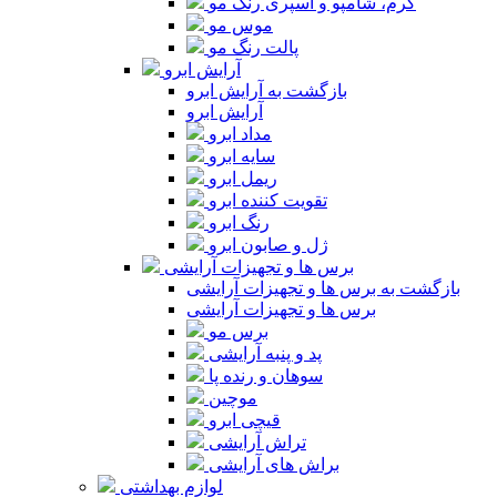
کرم، شامپو و اسپری رنگ مو
موس مو
پالت رنگ مو
آرایش ابرو
بازگشت به آرایش ابرو
آرایش ابرو
مداد ابرو
سایه ابرو
ریمل ابرو
تقویت کننده ابرو
رنگ ابرو
ژل و صابون ابرو
برس ها و تجهیزات آرایشی
بازگشت به برس ها و تجهیزات آرایشی
برس ها و تجهیزات آرایشی
برس مو
پد و پنبه آرایشی
سوهان و رنده پا
موچین
قیچی ابرو
تراش آرایشی
براش های آرایشی
لوازم بهداشتی