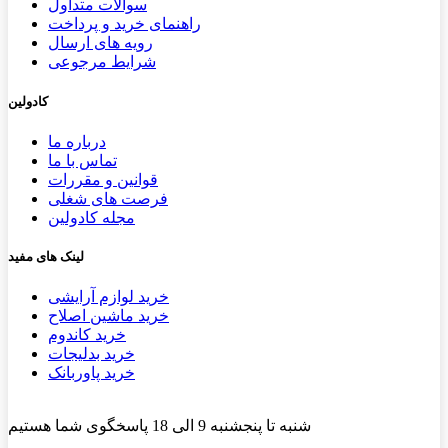
سوالات متداول
راهنمای خرید و پرداخت
رویه های ارسال
شرایط مرجوعی
کادولین
درباره ما
تماس با ما
قوانین و مقررات
فرصت های شغلی
مجله کادولین
لینک های مفید
خرید لوازم آرایشی
خرید ماشین اصلاح
خرید کاندوم
خرید بدلیجات
خرید پاوربانک
شنبه تا پنجشنبه 9 الی 18 پاسخگوی شما هستیم