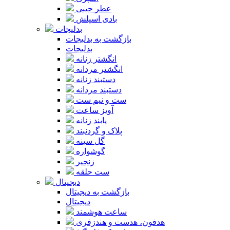
عطر جیبی
بادی اسپلش
بدلیجات
بازگشت به بدلیجات
بدلیجات
انگشتر زنانه
انگشتر مردانه
دستبند زنانه
دستبند مردانه
ست و نیم ست
آویز ساعت
پابند زنانه
پلاک و گردنبند
گل سینه
گوشواره
زنجیر
ست حلقه
دیجیتال
بازگشت به دیجیتال
دیجیتال
ساعت هوشمند
هدفون، هدست و هندزفری