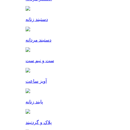
دستبند زنانه
دستبند مردانه
ست و نیم ست
آویز ساعت
پابند زنانه
پلاک و گردنبند