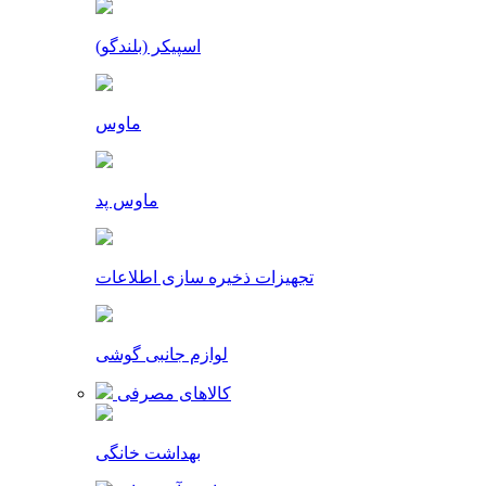
اسپیکر (بلندگو)
ماوس
ماوس پد
تجهیزات ذخیره سازی اطلاعات
لوازم جانبی گوشی
کالاهای مصرفی
بهداشت خانگی