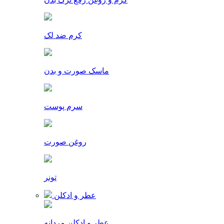
کرم ضد لک
ماسک صورت و بدن
سرم پوست
روغن صورت
تونر
عطر و ادکلن
عطر و ادکلن مردانه