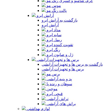
کرم، شامپو و اسپری رنگ مو
موس مو
پالت رنگ مو
آرایش ابرو
بازگشت به آرایش ابرو
آرایش ابرو
مداد ابرو
سایه ابرو
ریمل ابرو
تقویت کننده ابرو
رنگ ابرو
ژل و صابون ابرو
برس ها و تجهیزات آرایشی
بازگشت به برس ها و تجهیزات آرایشی
برس ها و تجهیزات آرایشی
برس مو
پد و پنبه آرایشی
سوهان و رنده پا
موچین
قیچی ابرو
تراش آرایشی
براش های آرایشی
لوازم بهداشتی