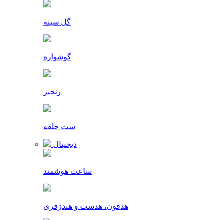
گل سینه
گوشواره
زنجیر
ست حلقه
دیجیتال
ساعت هوشمند
هدفون، هدست و هندزفری