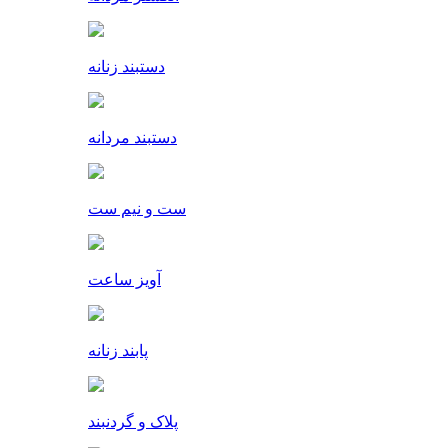
دستبند زنانه
دستبند مردانه
ست و نیم ست
آویز ساعت
پابند زنانه
پلاک و گردنبند