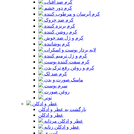
کرم ضد آفتاب
کرم دور چشم
کرم آبرسان و مرطوب کننده
کرم ضد چروک
کرم برنزه کننده
کرم روشن کننده
کرم و ژل ضد جوش
کرم پوشاننده
لایه بردار پوست و اسکراب
کرم و ژل ترمیم کننده
کرم سفت کننده پوست
کرم و روغن رفع ترک بدن
کرم ضد لک
ماسک صورت و بدن
سرم پوست
روغن صورت
تونر
عطر و ادکلن
بازگشت به عطر و ادکلن
عطر و ادکلن
عطر و ادکلن مردانه
عطر و ادکلن زنانه
اسپری