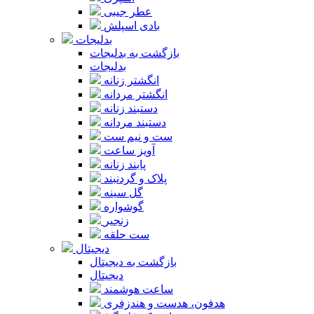
عطر جیبی
بادی اسپلش
بدلیجات
بازگشت به بدلیجات
بدلیجات
انگشتر زنانه
انگشتر مردانه
دستبند زنانه
دستبند مردانه
ست و نیم ست
آویز ساعت
پابند زنانه
پلاک و گردنبند
گل سینه
گوشواره
زنجیر
ست حلقه
دیجیتال
بازگشت به دیجیتال
دیجیتال
ساعت هوشمند
هدفون، هدست و هندزفری