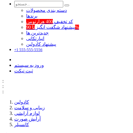
دسته بندی محصولات
برند‌ها
کد تخفیف
400 هزارتومن
تا 90%
پیشنهاد شگفت انگیز
جدیدترین ها
انبارتکانی
پیشنهاد کادولین
+1 555-555-5556
ورود به سیستم
ثبت تیکت
:
:
:
کادولین
زیبایی و سلامت
لوازم آرایشی
آرایش صورت
کانسیلر