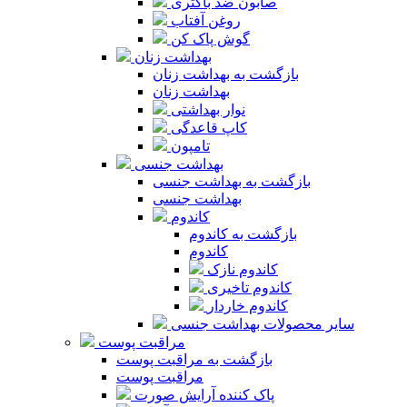
صابون ضد باکتری
روغن آفتاب
گوش پاک کن
بهداشت زنان
بازگشت به بهداشت زنان
بهداشت زنان
نوار بهداشتی
کاپ قاعدگی
تامپون
بهداشت جنسی
بازگشت به بهداشت جنسی
بهداشت جنسی
کاندوم
بازگشت به کاندوم
کاندوم
کاندوم نازک
کاندوم تاخیری
کاندوم خاردار
سایر محصولات بهداشت جنسی
مراقبت پوست
بازگشت به مراقبت پوست
مراقبت پوست
پاک کننده آرایش صورت