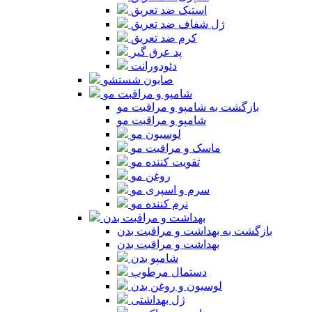
استیک ضد تعریق
ژل شفاف ضد تعریق
کرم ضد تعریق
پد عرق گیر
دئودورانت
صابون شستشو
شامپو و مراقبت مو
بازگشت به شامپو و مراقبت مو
شامپو و مراقبت مو
لوسیون مو
ماسک و مراقبت مو
تقویت کننده مو
روغن مو
سرم و اسپری مو
نرم کننده مو
بهداشت و مراقبت بدن
بازگشت به بهداشت و مراقبت بدن
بهداشت و مراقبت بدن
شامپو بدن
دستمال مرطوب
لوسیون و روغن بدن
ژل بهداشتی