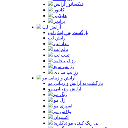
فیکساتور آرایش
کانتور
هایلایتر
پرایمر
آرایش لب
بازگشت به آرایش لب
آرایش لب
مداد لب
بالم لب
تینت لب
رژ لب جامد
رژ لب مایع
رژ لب مدادی
آرایش و زیبایی مو
بازگشت به آرایش و زیبایی مو
آرایش و زیبایی مو
رنگ مو
ژل مو
اسپری مو
واکس مو
اکسیدان
بی رنگ کننده مو (دکلره)