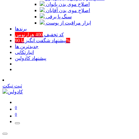
اصلاح موی بدن بانوان
اصلاح موی بدن آقایان
سنگ پا برقی
ابزار مراقبت از پوست
برند‌ها
کد تخفیف
400 هزارتومن
تا 90%
پیشنهاد شگفت انگیز
جدیدترین ها
انبارتکانی
پیشنهاد کادولین
ثبت تیکت
0
0