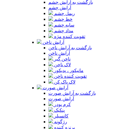
بازگشت به آرایش چشم
آرایش چشم
ریمل چشم
خط چشم
سایه چشم
مداد چشم
تقویت کننده مژه
آرایش ناخن
بازگشت به آرایش ناخن
آرایش ناخن
ناخن گیر
لاک ناخن
مانیکور ، پدیکور
تقویت کننده ناخن
لاک پاک کن
آرایش صورت
بازگشت به آرایش صورت
آرایش صورت
کرم پودر
پنکیک
کانسیلر
رژگونه
برنزه کننده