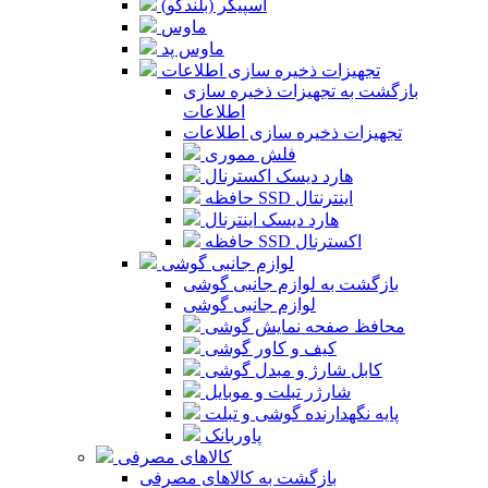
اسپیکر (بلندگو)
ماوس
ماوس پد
تجهیزات ذخیره سازی اطلاعات
بازگشت به تجهیزات ذخیره سازی
اطلاعات
تجهیزات ذخیره سازی اطلاعات
فلش مموری
هارد دیسک اکسترنال
حافظه SSD اینترنتال
هارد دیسک اینترنال
حافظه SSD اکسترنال
لوازم جانبی گوشی
بازگشت به لوازم جانبی گوشی
لوازم جانبی گوشی
محافظ صفحه نمایش گوشی
کیف و کاور گوشی
کابل شارژ و مبدل گوشی
شارژر تبلت و موبایل
پایه نگهدارنده گوشی و تبلت
پاوربانک
کالاهای مصرفی
بازگشت به کالاهای مصرفی