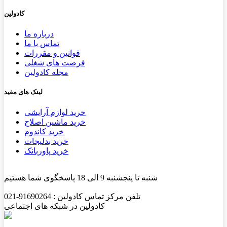
کادولین
درباره ما
تماس با ما
قوانین و مقررات
فرصت های شغلی
مجله کادولین
لینک های مفید
خرید لوازم آرایشی
خرید ماشین اصلاح
خرید کاندوم
خرید بدلیجات
خرید پاوربانک
شنبه تا پنجشنبه 9 الی 18 پاسخگوی شما هستیم
تلفن مرکز تماس کادولین : 91690264-021
کادولین در شبکه های اجتماعی