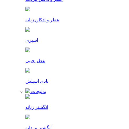
عطر و ادکلن زنانه
اسپری
عطر جیبی
بادی اسپلش
بدلیجات
انگشتر زنانه
انگشتر مردانه