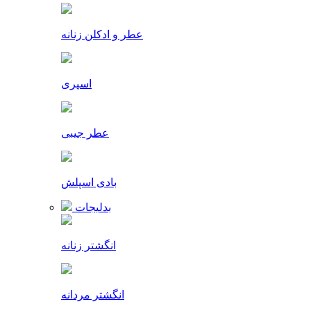
عطر و ادکلن زنانه
اسپری
عطر جیبی
بادی اسپلش
بدلیجات
انگشتر زنانه
انگشتر مردانه