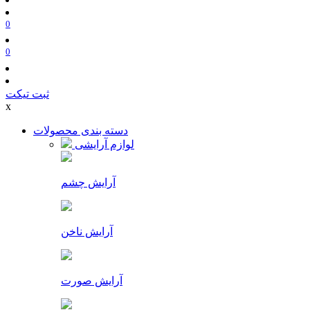
0
0
ثبت تیکت
x
دسته بندی محصولات
لوازم آرایشی
آرایش چشم
آرایش ناخن
آرایش صورت