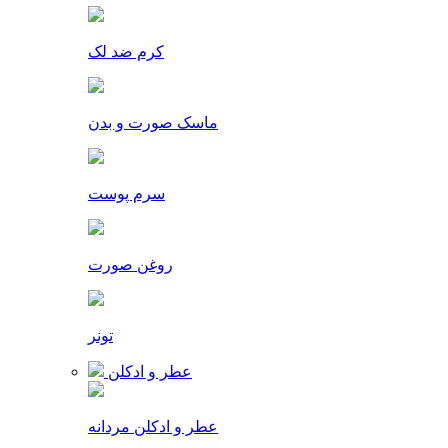
کرم ضد لک
ماسک صورت و بدن
سرم پوست
روغن صورت
تونر
عطر و ادکلن
عطر و ادکلن مردانه