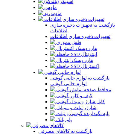
اسپیکر (بلندگو)
ماوس
ماوس پد
تجهیزات ذخیره سازی اطلاعات
بازگشت به تجهیزات ذخیره سازی
اطلاعات
تجهیزات ذخیره سازی اطلاعات
فلش مموری
هارد دیسک اکسترنال
حافظه SSD اینترنتال
هارد دیسک اینترنال
حافظه SSD اکسترنال
لوازم جانبی گوشی
بازگشت به لوازم جانبی گوشی
لوازم جانبی گوشی
محافظ صفحه نمایش گوشی
کیف و کاور گوشی
کابل شارژ و مبدل گوشی
شارژر تبلت و موبایل
پایه نگهدارنده گوشی و تبلت
پاوربانک
کالاهای مصرفی
بازگشت به کالاهای مصرفی