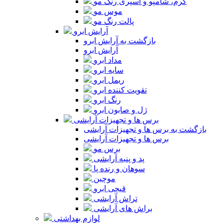
کرم، شامپو و اسپری رنگ مو
موس مو
پالت رنگ مو
آرایش ابرو
بازگشت به آرایش ابرو
آرایش ابرو
مداد ابرو
سایه ابرو
ریمل ابرو
تقویت کننده ابرو
رنگ ابرو
ژل و صابون ابرو
برس ها و تجهیزات آرایشی
بازگشت به برس ها و تجهیزات آرایشی
برس ها و تجهیزات آرایشی
برس مو
پد و پنبه آرایشی
سوهان و رنده پا
موچین
قیچی ابرو
تراش آرایشی
براش های آرایشی
لوازم بهداشتی