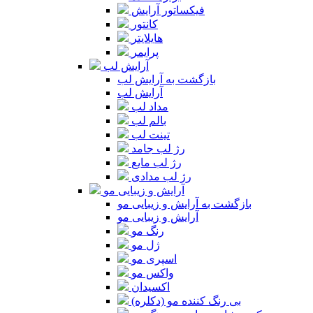
فیکساتور آرایش
کانتور
هایلایتر
پرایمر
آرایش لب
بازگشت به آرایش لب
آرایش لب
مداد لب
بالم لب
تینت لب
رژ لب جامد
رژ لب مایع
رژ لب مدادی
آرایش و زیبایی مو
بازگشت به آرایش و زیبایی مو
آرایش و زیبایی مو
رنگ مو
ژل مو
اسپری مو
واکس مو
اکسیدان
بی رنگ کننده مو (دکلره)