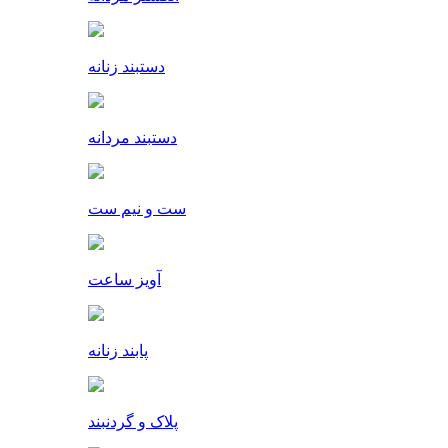
دستبند زنانه
دستبند مردانه
ست و نیم ست
آویز ساعت
پابند زنانه
پلاک و گردنبند