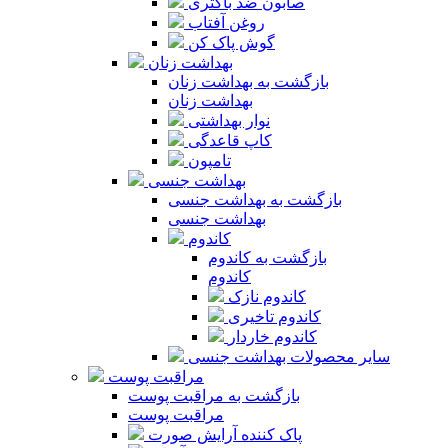
صابون ضد باکتری
روغن آفتاب
گوش پاک کن
بهداشت زنان
بازگشت به بهداشت زنان
بهداشت زنان
نوار بهداشتی
کاپ قاعدگی
تامپون
بهداشت جنسی
بازگشت به بهداشت جنسی
بهداشت جنسی
کاندوم
بازگشت به کاندوم
کاندوم
کاندوم نازک
کاندوم تاخیری
کاندوم خاردار
سایر محصولات بهداشت جنسی
مراقبت پوست
بازگشت به مراقبت پوست
مراقبت پوست
پاک کننده آرایش صورت