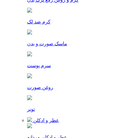
کرم ضد لک
ماسک صورت و بدن
سرم پوست
روغن صورت
تونر
عطر و ادکلن
عطر و ادکلن مردانه