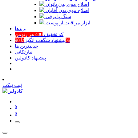
اصلاح موی بدن بانوان
اصلاح موی بدن آقایان
سنگ پا برقی
ابزار مراقبت از پوست
برند‌ها
کد تخفیف
400 هزارتومن
تا 90%
پیشنهاد شگفت انگیز
جدیدترین ها
انبارتکانی
پیشنهاد کادولین
ثبت تیکت
0
0