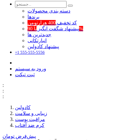
دسته بندی محصولات
برند‌ها
کد تخفیف
400 هزارتومن
تا 90%
پیشنهاد شگفت انگیز
جدیدترین ها
انبارتکانی
پیشنهاد کادولین
+1 555-555-5556
ورود به سیستم
ثبت تیکت
:
:
:
کادولین
زیبایی و سلامت
مراقبت پوست
کرم ضد آفتاب
پیش‌فرض
تومان