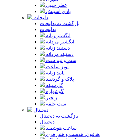
عطر جیبی
بادی اسپلش
بدلیجات
بازگشت به بدلیجات
بدلیجات
انگشتر زنانه
انگشتر مردانه
دستبند زنانه
دستبند مردانه
ست و نیم ست
آویز ساعت
پابند زنانه
پلاک و گردنبند
گل سینه
گوشواره
زنجیر
ست حلقه
دیجیتال
بازگشت به دیجیتال
دیجیتال
ساعت هوشمند
هدفون، هدست و هندزفری