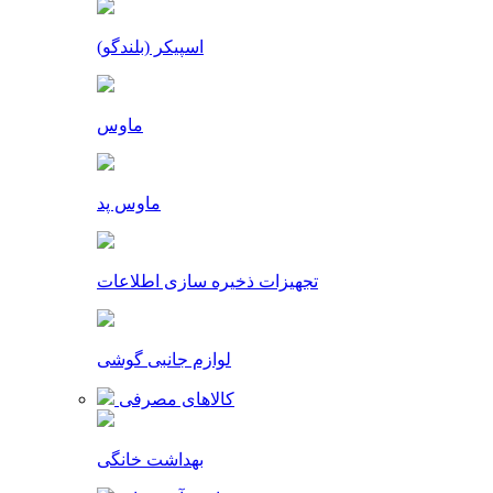
اسپیکر (بلندگو)
ماوس
ماوس پد
تجهیزات ذخیره سازی اطلاعات
لوازم جانبی گوشی
کالاهای مصرفی
بهداشت خانگی