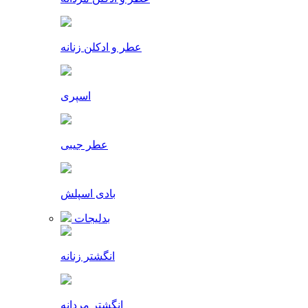
عطر و ادکلن زنانه
اسپری
عطر جیبی
بادی اسپلش
بدلیجات
انگشتر زنانه
انگشتر مردانه