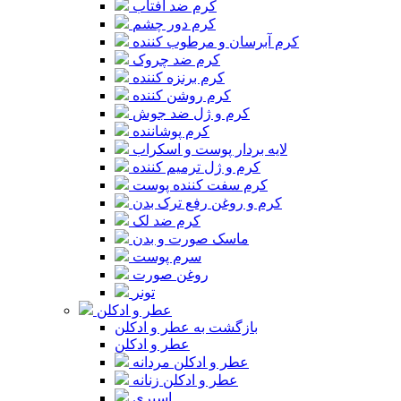
کرم ضد آفتاب
کرم دور چشم
کرم آبرسان و مرطوب کننده
کرم ضد چروک
کرم برنزه کننده
کرم روشن کننده
کرم و ژل ضد جوش
کرم پوشاننده
لایه بردار پوست و اسکراب
کرم و ژل ترمیم کننده
کرم سفت کننده پوست
کرم و روغن رفع ترک بدن
کرم ضد لک
ماسک صورت و بدن
سرم پوست
روغن صورت
تونر
عطر و ادکلن
بازگشت به عطر و ادکلن
عطر و ادکلن
عطر و ادکلن مردانه
عطر و ادکلن زنانه
اسپری