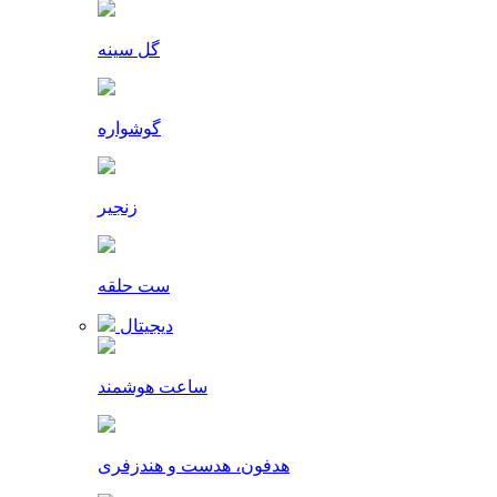
گل سینه
گوشواره
زنجیر
ست حلقه
دیجیتال
ساعت هوشمند
هدفون، هدست و هندزفری