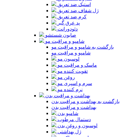
استیک ضد تعریق
ژل شفاف ضد تعریق
کرم ضد تعریق
پد عرق گیر
دئودورانت
صابون شستشو
شامپو و مراقبت مو
بازگشت به شامپو و مراقبت مو
شامپو و مراقبت مو
لوسیون مو
ماسک و مراقبت مو
تقویت کننده مو
روغن مو
سرم و اسپری مو
نرم کننده مو
بهداشت و مراقبت بدن
بازگشت به بهداشت و مراقبت بدن
بهداشت و مراقبت بدن
شامپو بدن
دستمال مرطوب
لوسیون و روغن بدن
ژل بهداشتی