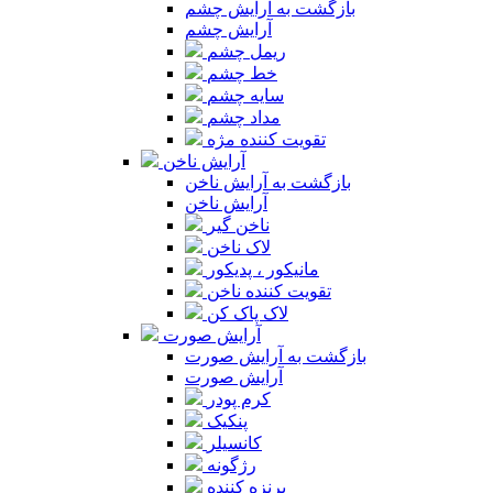
بازگشت به آرایش چشم
آرایش چشم
ریمل چشم
خط چشم
سایه چشم
مداد چشم
تقویت کننده مژه
آرایش ناخن
بازگشت به آرایش ناخن
آرایش ناخن
ناخن گیر
لاک ناخن
مانیکور ، پدیکور
تقویت کننده ناخن
لاک پاک کن
آرایش صورت
بازگشت به آرایش صورت
آرایش صورت
کرم پودر
پنکیک
کانسیلر
رژگونه
برنزه کننده