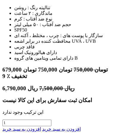
تنالیته رنگ : روشن
ماندگاری : ۲ ساعت
نوع ضد آفتاب : کرم
حجم ضد آفتاب : ۵۰ میلی لیتر
SPF50
سازگار با پوست های : چرب ، مختلط ، آکنه ای
محافظت کننده در برابر اشعه UVA ، UVB
فاقد چربی
دارای هیالورونیک اسید
دارای تمامی ویتامین های گروه B
تومان
750,000
تومان
750,000
تومان
679,000
٪ تخفیف
9
ریال
7,500,000
ریال
6,790,000
امکان ثبت سفارش برای این کالا نیست
این ترکیب وجود ندارد
افزودن به سبد خرید
افزودن به سبد خرید