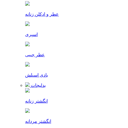
عطر و ادکلن زنانه
اسپری
عطر جیبی
بادی اسپلش
بدلیجات
انگشتر زنانه
انگشتر مردانه