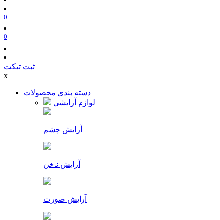
0
0
ثبت تیکت
x
دسته بندی محصولات
لوازم آرایشی
آرایش چشم
آرایش ناخن
آرایش صورت