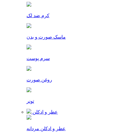
کرم ضد لک
ماسک صورت و بدن
سرم پوست
روغن صورت
تونر
عطر و ادکلن
عطر و ادکلن مردانه