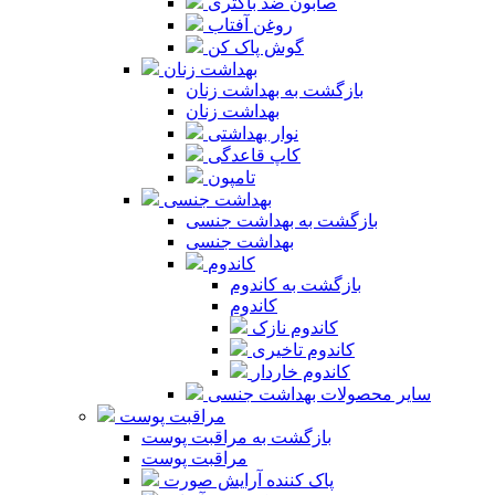
صابون ضد باکتری
روغن آفتاب
گوش پاک کن
بهداشت زنان
بازگشت به بهداشت زنان
بهداشت زنان
نوار بهداشتی
کاپ قاعدگی
تامپون
بهداشت جنسی
بازگشت به بهداشت جنسی
بهداشت جنسی
کاندوم
بازگشت به کاندوم
کاندوم
کاندوم نازک
کاندوم تاخیری
کاندوم خاردار
سایر محصولات بهداشت جنسی
مراقبت پوست
بازگشت به مراقبت پوست
مراقبت پوست
پاک کننده آرایش صورت