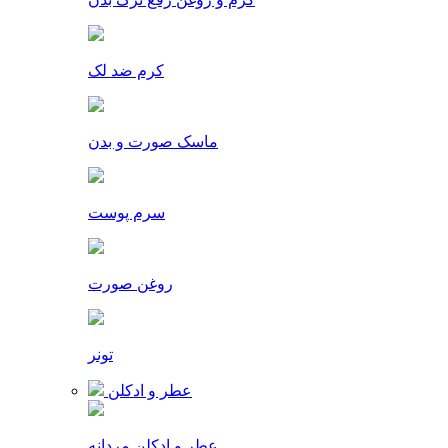
کرم ضد لک
ماسک صورت و بدن
سرم پوست
روغن صورت
تونر
عطر و ادکلن
عطر و ادکلن مردانه