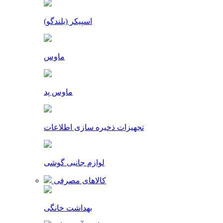
اسپیکر (بلندگو)
ماوس
ماوس پد
تجهیزات ذخیره سازی اطلاعات
لوازم جانبی گوشی
کالاهای مصرفی
بهداشت خانگی