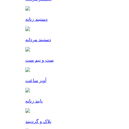
دستبند زنانه
دستبند مردانه
ست و نیم ست
آویز ساعت
پابند زنانه
پلاک و گردنبند