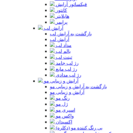
فیکساتور آرایش
کانتور
هایلایتر
پرایمر
آرایش لب
بازگشت به آرایش لب
آرایش لب
مداد لب
بالم لب
تینت لب
رژ لب جامد
رژ لب مایع
رژ لب مدادی
آرایش و زیبایی مو
بازگشت به آرایش و زیبایی مو
آرایش و زیبایی مو
رنگ مو
ژل مو
اسپری مو
واکس مو
اکسیدان
بی رنگ کننده مو (دکلره)