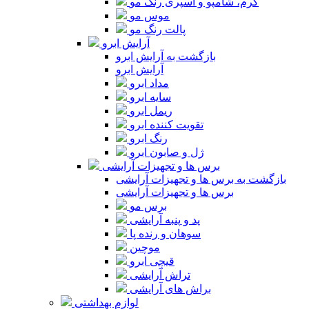
کرم، شامپو و اسپری رنگ مو
موس مو
پالت رنگ مو
آرایش ابرو
بازگشت به آرایش ابرو
آرایش ابرو
مداد ابرو
سایه ابرو
ریمل ابرو
تقویت کننده ابرو
رنگ ابرو
ژل و صابون ابرو
برس ها و تجهیزات آرایشی
بازگشت به برس ها و تجهیزات آرایشی
برس ها و تجهیزات آرایشی
برس مو
پد و پنبه آرایشی
سوهان و رنده پا
موچین
قیچی ابرو
تراش آرایشی
براش های آرایشی
لوازم بهداشتی