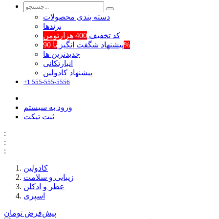
دسته بندی محصولات
برند‌ها
کد تخفیف
400 هزارتومن
تا 90%
پیشنهاد شگفت انگیز
جدیدترین ها
انبارتکانی
پیشنهاد کادولین
+1 555-555-5556
ورود به سیستم
ثبت تیکت
:
:
:
کادولین
زیبایی و سلامت
عطر و ادکلن
اسپری
پیش‌فرض
تومان