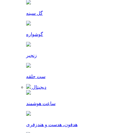
گل سینه
گوشواره
زنجیر
ست حلقه
دیجیتال
ساعت هوشمند
هدفون، هدست و هندزفری