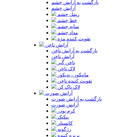
بازگشت به آرایش چشم
آرایش چشم
ریمل چشم
خط چشم
سایه چشم
مداد چشم
تقویت کننده مژه
آرایش ناخن
بازگشت به آرایش ناخن
آرایش ناخن
ناخن گیر
لاک ناخن
مانیکور ، پدیکور
تقویت کننده ناخن
لاک پاک کن
آرایش صورت
بازگشت به آرایش صورت
آرایش صورت
کرم پودر
پنکیک
کانسیلر
رژگونه
برنزه کننده