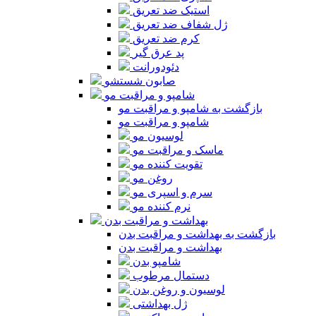
استیک ضد تعریق
ژل شفاف ضد تعریق
کرم ضد تعریق
پد عرق گیر
دئودورانت
صابون شستشو
شامپو و مراقبت مو
بازگشت به شامپو و مراقبت مو
شامپو و مراقبت مو
لوسیون مو
ماسک و مراقبت مو
تقویت کننده مو
روغن مو
سرم و اسپری مو
نرم کننده مو
بهداشت و مراقبت بدن
بازگشت به بهداشت و مراقبت بدن
بهداشت و مراقبت بدن
شامپو بدن
دستمال مرطوب
لوسیون و روغن بدن
ژل بهداشتی