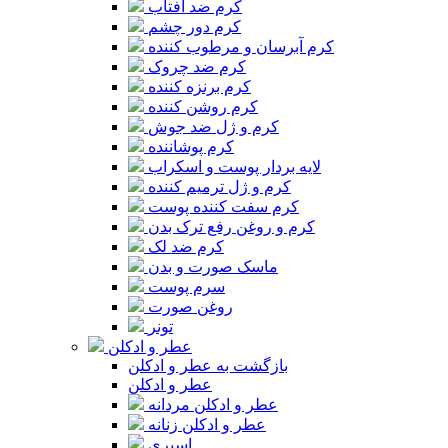
کرم ضد آفتاب
کرم دور چشم
کرم آبرسان و مرطوب کننده
کرم ضد چروک
کرم برنزه کننده
کرم روشن کننده
کرم و ژل ضد جوش
کرم پوشاننده
لایه بردار پوست و اسکراب
کرم و ژل ترمیم کننده
کرم سفت کننده پوست
کرم و روغن رفع ترک بدن
کرم ضد لک
ماسک صورت و بدن
سرم پوست
روغن صورت
تونر
عطر و ادکلن
بازگشت به عطر و ادکلن
عطر و ادکلن
عطر و ادکلن مردانه
عطر و ادکلن زنانه
اسپری