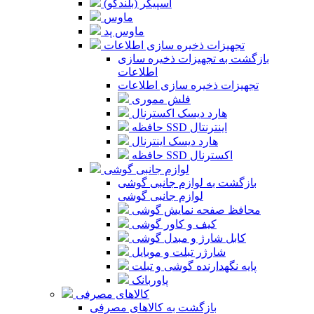
اسپیکر (بلندگو)
ماوس
ماوس پد
تجهیزات ذخیره سازی اطلاعات
بازگشت به تجهیزات ذخیره سازی
اطلاعات
تجهیزات ذخیره سازی اطلاعات
فلش مموری
هارد دیسک اکسترنال
حافظه SSD اینترنتال
هارد دیسک اینترنال
حافظه SSD اکسترنال
لوازم جانبی گوشی
بازگشت به لوازم جانبی گوشی
لوازم جانبی گوشی
محافظ صفحه نمایش گوشی
کیف و کاور گوشی
کابل شارژ و مبدل گوشی
شارژر تبلت و موبایل
پایه نگهدارنده گوشی و تبلت
پاوربانک
کالاهای مصرفی
بازگشت به کالاهای مصرفی