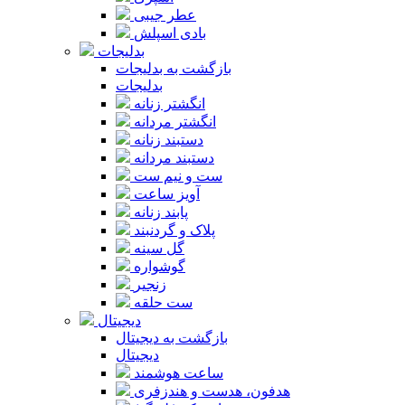
عطر جیبی
بادی اسپلش
بدلیجات
بازگشت به بدلیجات
بدلیجات
انگشتر زنانه
انگشتر مردانه
دستبند زنانه
دستبند مردانه
ست و نیم ست
آویز ساعت
پابند زنانه
پلاک و گردنبند
گل سینه
گوشواره
زنجیر
ست حلقه
دیجیتال
بازگشت به دیجیتال
دیجیتال
ساعت هوشمند
هدفون، هدست و هندزفری