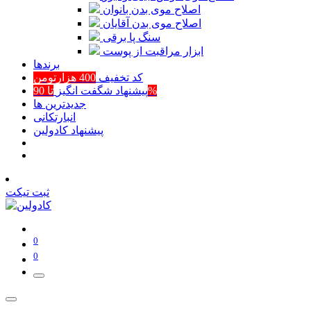
اصلاح موی بدن بانوان
اصلاح موی بدن آقایان
سنگ پا برقی
ابزار مراقبت از پوست
برند‌ها
کد تخفیف
400 هزارتومن
تا 90%
پیشنهاد شگفت انگیز
جدیدترین ها
انبارتکانی
پیشنهاد کادولین
ثبت تیکت
0
0