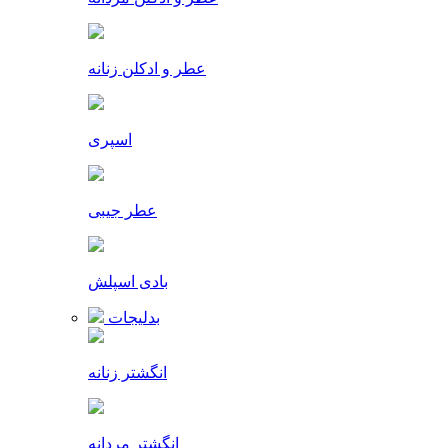
عطر و ادکلن زنانه
اسپری
عطر جیبی
بادی اسپلش
بدلیجات
انگشتر زنانه
انگشتر مردانه