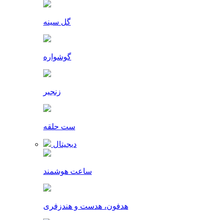
گل سینه
گوشواره
زنجیر
ست حلقه
دیجیتال
ساعت هوشمند
هدفون، هدست و هندزفری