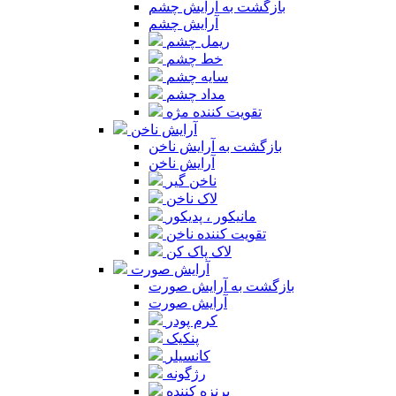
بازگشت به آرایش چشم
آرایش چشم
ریمل چشم
خط چشم
سایه چشم
مداد چشم
تقویت کننده مژه
آرایش ناخن
بازگشت به آرایش ناخن
آرایش ناخن
ناخن گیر
لاک ناخن
مانیکور ، پدیکور
تقویت کننده ناخن
لاک پاک کن
آرایش صورت
بازگشت به آرایش صورت
آرایش صورت
کرم پودر
پنکیک
کانسیلر
رژگونه
برنزه کننده