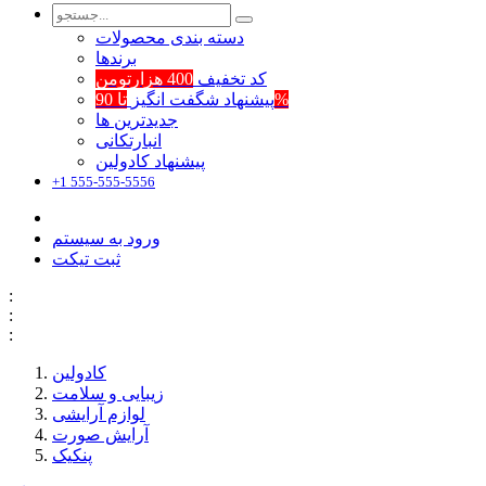
دسته بندی محصولات
برند‌ها
کد تخفیف
400 هزارتومن
تا 90%
پیشنهاد شگفت انگیز
جدیدترین ها
انبارتکانی
پیشنهاد کادولین
+1 555-555-5556
ورود به سیستم
ثبت تیکت
:
:
:
کادولین
زیبایی و سلامت
لوازم آرایشی
آرایش صورت
پنکیک