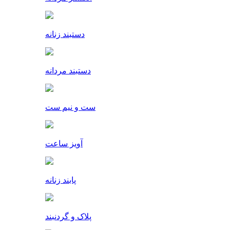
دستبند زنانه
دستبند مردانه
ست و نیم ست
آویز ساعت
پابند زنانه
پلاک و گردنبند