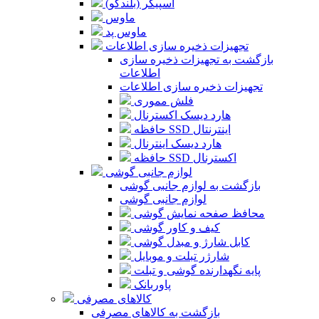
اسپیکر (بلندگو)
ماوس
ماوس پد
تجهیزات ذخیره سازی اطلاعات
بازگشت به تجهیزات ذخیره سازی
اطلاعات
تجهیزات ذخیره سازی اطلاعات
فلش مموری
هارد دیسک اکسترنال
حافظه SSD اینترنتال
هارد دیسک اینترنال
حافظه SSD اکسترنال
لوازم جانبی گوشی
بازگشت به لوازم جانبی گوشی
لوازم جانبی گوشی
محافظ صفحه نمایش گوشی
کیف و کاور گوشی
کابل شارژ و مبدل گوشی
شارژر تبلت و موبایل
پایه نگهدارنده گوشی و تبلت
پاوربانک
کالاهای مصرفی
بازگشت به کالاهای مصرفی