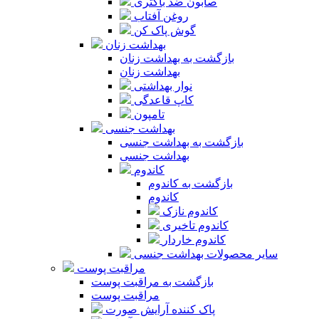
صابون ضد باکتری
روغن آفتاب
گوش پاک کن
بهداشت زنان
بازگشت به بهداشت زنان
بهداشت زنان
نوار بهداشتی
کاپ قاعدگی
تامپون
بهداشت جنسی
بازگشت به بهداشت جنسی
بهداشت جنسی
کاندوم
بازگشت به کاندوم
کاندوم
کاندوم نازک
کاندوم تاخیری
کاندوم خاردار
سایر محصولات بهداشت جنسی
مراقبت پوست
بازگشت به مراقبت پوست
مراقبت پوست
پاک کننده آرایش صورت