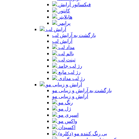
فیکساتور آرایش
کانتور
هایلایتر
پرایمر
آرایش لب
بازگشت به آرایش لب
آرایش لب
مداد لب
بالم لب
تینت لب
رژ لب جامد
رژ لب مایع
رژ لب مدادی
آرایش و زیبایی مو
بازگشت به آرایش و زیبایی مو
آرایش و زیبایی مو
رنگ مو
ژل مو
اسپری مو
واکس مو
اکسیدان
بی رنگ کننده مو (دکلره)