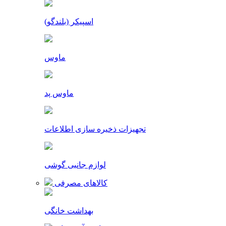
اسپیکر (بلندگو)
ماوس
ماوس پد
تجهیزات ذخیره سازی اطلاعات
لوازم جانبی گوشی
کالاهای مصرفی
بهداشت خانگی