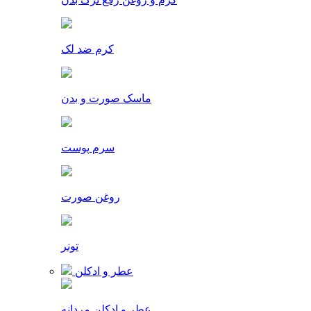
کرم ضد لک
ماسک صورت و بدن
سرم پوست
روغن صورت
تونر
عطر و ادکلن
عطر و ادکلن مردانه