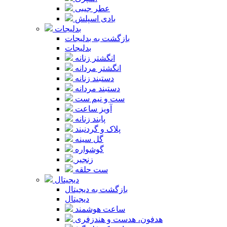
عطر جیبی
بادی اسپلش
بدلیجات
بازگشت به بدلیجات
بدلیجات
انگشتر زنانه
انگشتر مردانه
دستبند زنانه
دستبند مردانه
ست و نیم ست
آویز ساعت
پابند زنانه
پلاک و گردنبند
گل سینه
گوشواره
زنجیر
ست حلقه
دیجیتال
بازگشت به دیجیتال
دیجیتال
ساعت هوشمند
هدفون، هدست و هندزفری