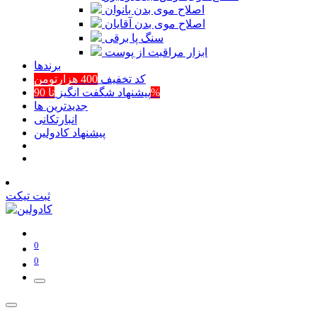
اصلاح موی بدن بانوان
اصلاح موی بدن آقایان
سنگ پا برقی
ابزار مراقبت از پوست
برند‌ها
کد تخفیف
400 هزارتومن
تا 90%
پیشنهاد شگفت انگیز
جدیدترین ها
انبارتکانی
پیشنهاد کادولین
ثبت تیکت
0
0