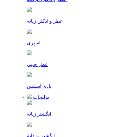
عطر و ادکلن زنانه
اسپری
عطر جیبی
بادی اسپلش
بدلیجات
انگشتر زنانه
انگشتر مردانه