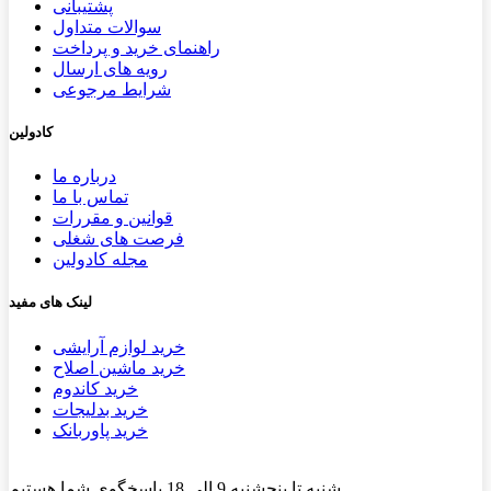
پشتیب​​
انی
سوالات متداول
راهنمای خرید و پرداخت
رویه های ارسال
شرایط مرجوعی
کادولین
درباره ما
تماس با ما
قوانین و مقررات
فرصت های شغلی
مجله کادولین
لینک های مفید
خرید لوازم آرایشی
خرید ماشین اصلاح
خرید کاندوم
خرید بدلیجات
خرید پاوربانک
شنبه تا پنجشنبه 9 الی 18 پاسخگوی شما هستیم