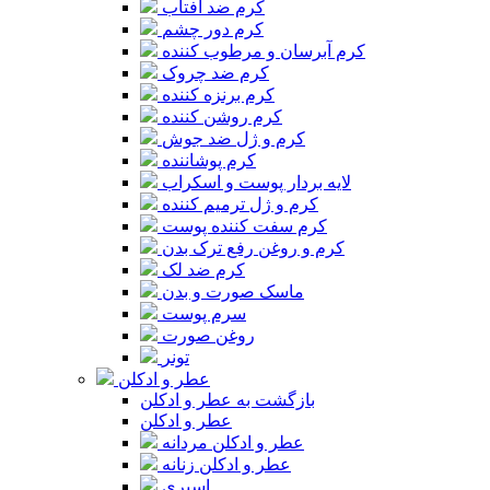
کرم ضد آفتاب
کرم دور چشم
کرم آبرسان و مرطوب کننده
کرم ضد چروک
کرم برنزه کننده
کرم روشن کننده
کرم و ژل ضد جوش
کرم پوشاننده
لایه بردار پوست و اسکراب
کرم و ژل ترمیم کننده
کرم سفت کننده پوست
کرم و روغن رفع ترک بدن
کرم ضد لک
ماسک صورت و بدن
سرم پوست
روغن صورت
تونر
عطر و ادکلن
بازگشت به عطر و ادکلن
عطر و ادکلن
عطر و ادکلن مردانه
عطر و ادکلن زنانه
اسپری