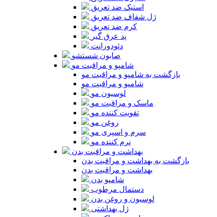
استیک ضد تعریق
ژل شفاف ضد تعریق
کرم ضد تعریق
پد عرق گیر
دئودورانت
صابون شستشو
شامپو و مراقبت مو
بازگشت به شامپو و مراقبت مو
شامپو و مراقبت مو
لوسیون مو
ماسک و مراقبت مو
تقویت کننده مو
روغن مو
سرم و اسپری مو
نرم کننده مو
بهداشت و مراقبت بدن
بازگشت به بهداشت و مراقبت بدن
بهداشت و مراقبت بدن
شامپو بدن
دستمال مرطوب
لوسیون و روغن بدن
ژل بهداشتی