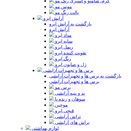
کرم، شامپو و اسپری رنگ مو
موس مو
پالت رنگ مو
آرایش ابرو
بازگشت به آرایش ابرو
آرایش ابرو
مداد ابرو
سایه ابرو
ریمل ابرو
تقویت کننده ابرو
رنگ ابرو
ژل و صابون ابرو
برس ها و تجهیزات آرایشی
بازگشت به برس ها و تجهیزات آرایشی
برس ها و تجهیزات آرایشی
برس مو
پد و پنبه آرایشی
سوهان و رنده پا
موچین
قیچی ابرو
تراش آرایشی
براش های آرایشی
لوازم بهداشتی