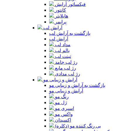
فیکساتور آرایش
کانتور
هایلایتر
پرایمر
آرایش لب
بازگشت به آرایش لب
آرایش لب
مداد لب
بالم لب
تینت لب
رژ لب جامد
رژ لب مایع
رژ لب مدادی
آرایش و زیبایی مو
بازگشت به آرایش و زیبایی مو
آرایش و زیبایی مو
رنگ مو
ژل مو
اسپری مو
واکس مو
اکسیدان
بی رنگ کننده مو (دکلره)