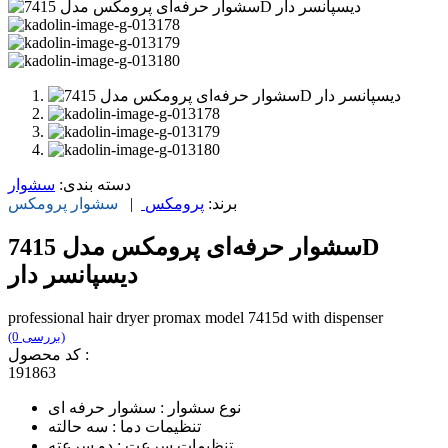
دسته بندی:
سشوار
برند:
پرومکس
|
سشوار
پرومکس
سشوار حرفه‌ای پرومکس مدل 7415D
دیسپانسر دار
professional hair dryer promax model 7415d with dispenser
(0 بررسی)
کد محصول :
191863
نوع سشوار : سشوار حرفه ای
تنظیمات دما : سه حالته
تنظیمات سرعت : دو سرعته