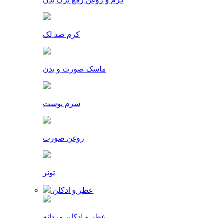
کرم ضد لک
ماسک صورت و بدن
سرم پوست
روغن صورت
تونر
عطر و ادکلن
عطر و ادکلن مردانه