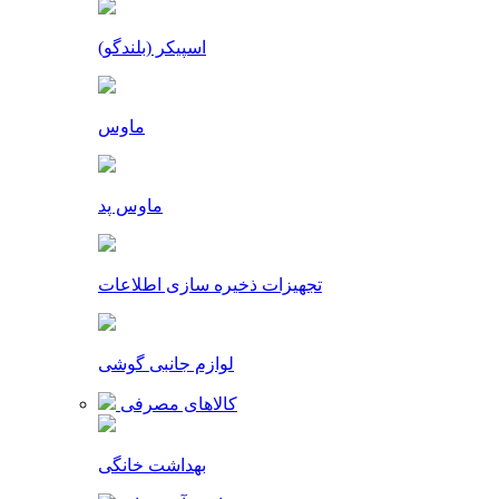
اسپیکر (بلندگو)
ماوس
ماوس پد
تجهیزات ذخیره سازی اطلاعات
لوازم جانبی گوشی
کالاهای مصرفی
بهداشت خانگی