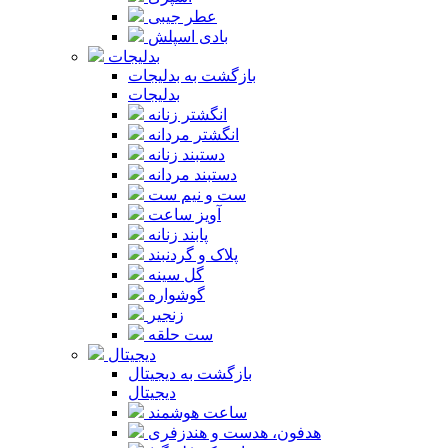
عطر جیبی
بادی اسپلش
بدلیجات
بازگشت به بدلیجات
بدلیجات
انگشتر زنانه
انگشتر مردانه
دستبند زنانه
دستبند مردانه
ست و نیم ست
آویز ساعت
پابند زنانه
پلاک و گردنبند
گل سینه
گوشواره
زنجیر
ست حلقه
دیجیتال
بازگشت به دیجیتال
دیجیتال
ساعت هوشمند
هدفون، هدست و هندزفری