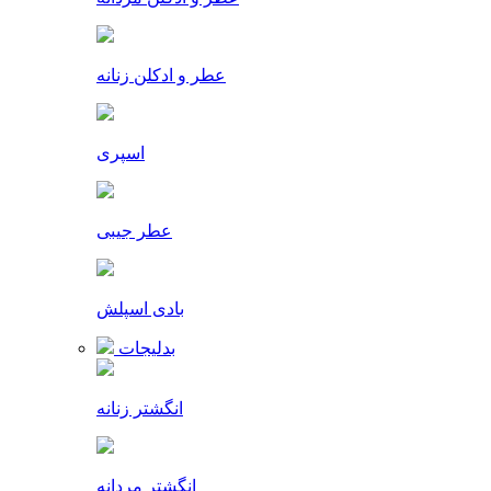
عطر و ادکلن زنانه
اسپری
عطر جیبی
بادی اسپلش
بدلیجات
انگشتر زنانه
انگشتر مردانه