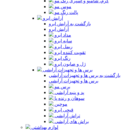
کرم، شامپو و اسپری رنگ مو
موس مو
پالت رنگ مو
آرایش ابرو
بازگشت به آرایش ابرو
آرایش ابرو
مداد ابرو
سایه ابرو
ریمل ابرو
تقویت کننده ابرو
رنگ ابرو
ژل و صابون ابرو
برس ها و تجهیزات آرایشی
بازگشت به برس ها و تجهیزات آرایشی
برس ها و تجهیزات آرایشی
برس مو
پد و پنبه آرایشی
سوهان و رنده پا
موچین
قیچی ابرو
تراش آرایشی
براش های آرایشی
لوازم بهداشتی