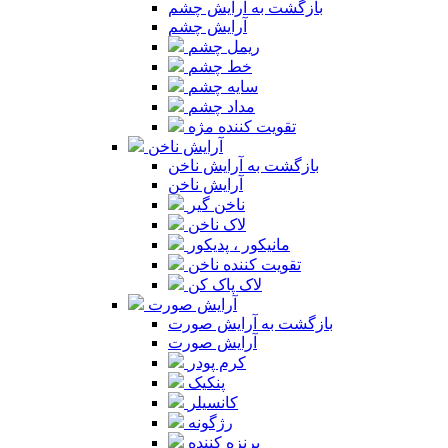
بازگشت به آرایش چشم
آرایش چشم
ریمل چشم
خط چشم
سایه چشم
مداد چشم
تقویت کننده مژه
آرایش ناخن
بازگشت به آرایش ناخن
آرایش ناخن
ناخن گیر
لاک ناخن
مانیکور ، پدیکور
تقویت کننده ناخن
لاک پاک کن
آرایش صورت
بازگشت به آرایش صورت
آرایش صورت
کرم پودر
پنکیک
کانسیلر
رژگونه
برنزه کننده