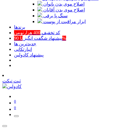
اصلاح موی بدن بانوان
اصلاح موی بدن آقایان
سنگ پا برقی
ابزار مراقبت از پوست
برند‌ها
کد تخفیف
400 هزارتومن
تا 90%
پیشنهاد شگفت انگیز
جدیدترین ها
انبارتکانی
پیشنهاد کادولین
ثبت تیکت
0
0