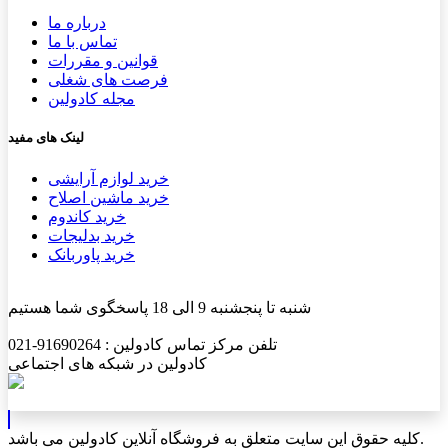
درباره ما
تماس با ما
قوانین و مقررات
فرصت های شغلی
مجله کادولین
لینک های مفید
خرید لوازم آرایشی
خرید ماشین اصلاح
خرید کاندوم
خرید بدلیجات
خرید پاوربانک
شنبه تا پنجشنبه 9 الی 18 پاسخگوی شما هستیم
تلفن مرکز تماس کادولین : 91690264-021
کادولین در شبکه های اجتماعی
کلیه حقوق این سایت متعلق به فروشگاه آنلاین کادولین می باشد.