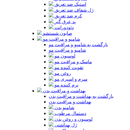
استیک ضد تعریق
ژل شفاف ضد تعریق
کرم ضد تعریق
پد عرق گیر
دئودورانت
صابون شستشو
شامپو و مراقبت مو
بازگشت به شامپو و مراقبت مو
شامپو و مراقبت مو
لوسیون مو
ماسک و مراقبت مو
تقویت کننده مو
روغن مو
سرم و اسپری مو
نرم کننده مو
بهداشت و مراقبت بدن
بازگشت به بهداشت و مراقبت بدن
بهداشت و مراقبت بدن
شامپو بدن
دستمال مرطوب
لوسیون و روغن بدن
ژل بهداشتی