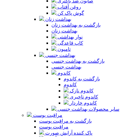
صابون ضد باکتری
روغن آفتاب
گوش پاک کن
بهداشت زنان
بازگشت به بهداشت زنان
بهداشت زنان
نوار بهداشتی
کاپ قاعدگی
تامپون
بهداشت جنسی
بازگشت به بهداشت جنسی
بهداشت جنسی
کاندوم
بازگشت به کاندوم
کاندوم
کاندوم نازک
کاندوم تاخیری
کاندوم خاردار
سایر محصولات بهداشت جنسی
مراقبت پوست
بازگشت به مراقبت پوست
مراقبت پوست
پاک کننده آرایش صورت