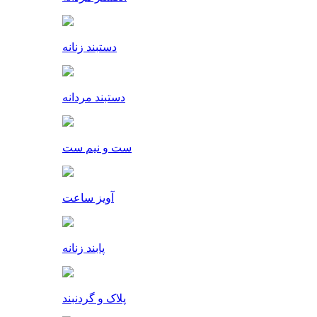
دستبند زنانه
دستبند مردانه
ست و نیم ست
آویز ساعت
پابند زنانه
پلاک و گردنبند