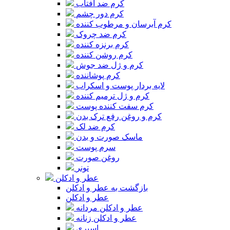
کرم ضد آفتاب
کرم دور چشم
کرم آبرسان و مرطوب کننده
کرم ضد چروک
کرم برنزه کننده
کرم روشن کننده
کرم و ژل ضد جوش
کرم پوشاننده
لایه بردار پوست و اسکراب
کرم و ژل ترمیم کننده
کرم سفت کننده پوست
کرم و روغن رفع ترک بدن
کرم ضد لک
ماسک صورت و بدن
سرم پوست
روغن صورت
تونر
عطر و ادکلن
بازگشت به عطر و ادکلن
عطر و ادکلن
عطر و ادکلن مردانه
عطر و ادکلن زنانه
اسپری