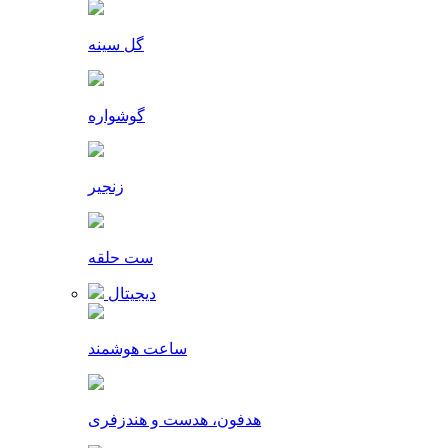
گل سینه
گوشواره
زنجیر
ست حلقه
دیجیتال
ساعت هوشمند
هدفون، هدست و هندزفری