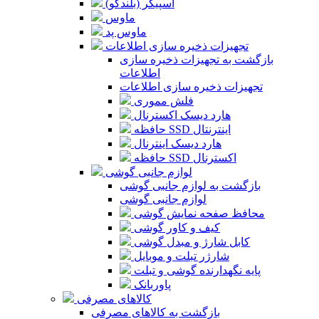
اسپیکر (بلندگو)
ماوس
ماوس پد
تجهیزات ذخیره سازی اطلاعات
بازگشت به تجهیزات ذخیره سازی
اطلاعات
تجهیزات ذخیره سازی اطلاعات
فلش مموری
هارد دیسک اکسترنال
حافظه SSD اینترنتال
هارد دیسک اینترنال
حافظه SSD اکسترنال
لوازم جانبی گوشی
بازگشت به لوازم جانبی گوشی
لوازم جانبی گوشی
محافظ صفحه نمایش گوشی
کیف و کاور گوشی
کابل شارژ و مبدل گوشی
شارژر تبلت و موبایل
پایه نگهدارنده گوشی و تبلت
پاوربانک
کالاهای مصرفی
بازگشت به کالاهای مصرفی