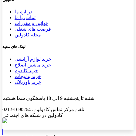
درباره ما
تماس با ما
قوانین و مقررات
فرصت های شغلی
مجله کادولین
لینک های مفید
خرید لوازم آرایشی
خرید ماشین اصلاح
خرید کاندوم
خرید بدلیجات
خرید پاوربانک
شنبه تا پنجشنبه 9 الی 18 پاسخگوی شما هستیم
تلفن مرکز تماس کادولین : 91690264-021
کادولین در شبکه های اجتماعی