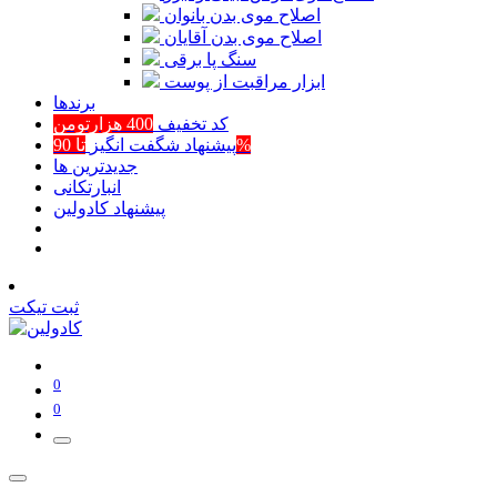
اصلاح موی بدن بانوان
اصلاح موی بدن آقایان
سنگ پا برقی
ابزار مراقبت از پوست
برند‌ها
کد تخفیف
400 هزارتومن
تا 90%
پیشنهاد شگفت انگیز
جدیدترین ها
انبارتکانی
پیشنهاد کادولین
ثبت تیکت
0
0