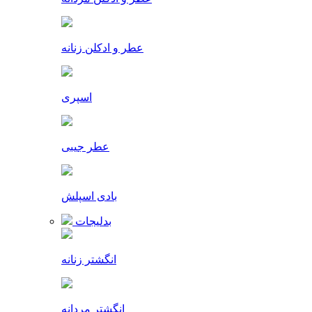
عطر و ادکلن زنانه
اسپری
عطر جیبی
بادی اسپلش
بدلیجات
انگشتر زنانه
انگشتر مردانه