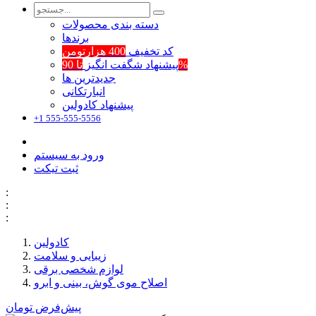
دسته بندی محصولات
برند‌ها
کد تخفیف
400 هزارتومن
تا 90%
پیشنهاد شگفت انگیز
جدیدترین ها
انبارتکانی
پیشنهاد کادولین
+1 555-555-5556
ورود به سیستم
ثبت تیکت
:
:
:
کادولین
زیبایی و سلامت
لوازم شخصی برقی
اصلاح موی گوش، بینی و ابرو
پیش‌فرض
تومان