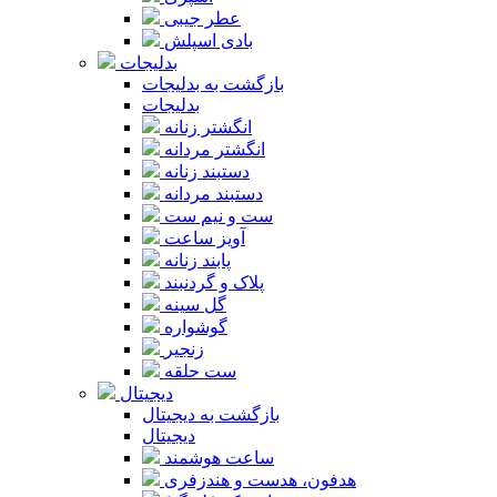
عطر جیبی
بادی اسپلش
بدلیجات
بازگشت به بدلیجات
بدلیجات
انگشتر زنانه
انگشتر مردانه
دستبند زنانه
دستبند مردانه
ست و نیم ست
آویز ساعت
پابند زنانه
پلاک و گردنبند
گل سینه
گوشواره
زنجیر
ست حلقه
دیجیتال
بازگشت به دیجیتال
دیجیتال
ساعت هوشمند
هدفون، هدست و هندزفری