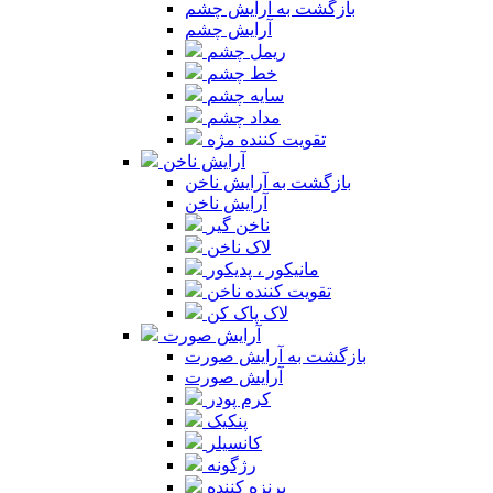
بازگشت به آرایش چشم
آرایش چشم
ریمل چشم
خط چشم
سایه چشم
مداد چشم
تقویت کننده مژه
آرایش ناخن
بازگشت به آرایش ناخن
آرایش ناخن
ناخن گیر
لاک ناخن
مانیکور ، پدیکور
تقویت کننده ناخن
لاک پاک کن
آرایش صورت
بازگشت به آرایش صورت
آرایش صورت
کرم پودر
پنکیک
کانسیلر
رژگونه
برنزه کننده