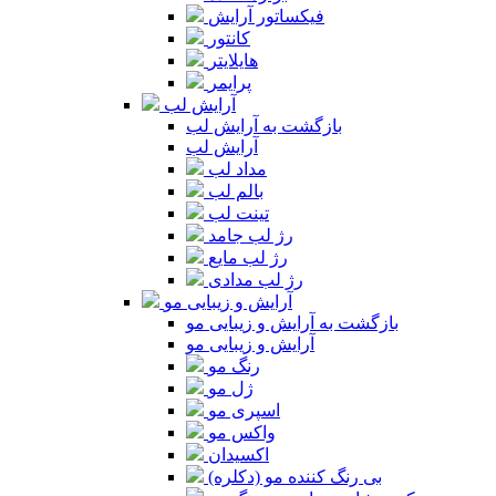
فیکساتور آرایش
کانتور
هایلایتر
پرایمر
آرایش لب
بازگشت به آرایش لب
آرایش لب
مداد لب
بالم لب
تینت لب
رژ لب جامد
رژ لب مایع
رژ لب مدادی
آرایش و زیبایی مو
بازگشت به آرایش و زیبایی مو
آرایش و زیبایی مو
رنگ مو
ژل مو
اسپری مو
واکس مو
اکسیدان
بی رنگ کننده مو (دکلره)