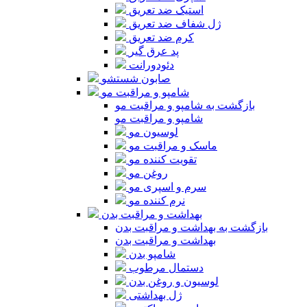
استیک ضد تعریق
ژل شفاف ضد تعریق
کرم ضد تعریق
پد عرق گیر
دئودورانت
صابون شستشو
شامپو و مراقبت مو
بازگشت به شامپو و مراقبت مو
شامپو و مراقبت مو
لوسیون مو
ماسک و مراقبت مو
تقویت کننده مو
روغن مو
سرم و اسپری مو
نرم کننده مو
بهداشت و مراقبت بدن
بازگشت به بهداشت و مراقبت بدن
بهداشت و مراقبت بدن
شامپو بدن
دستمال مرطوب
لوسیون و روغن بدن
ژل بهداشتی