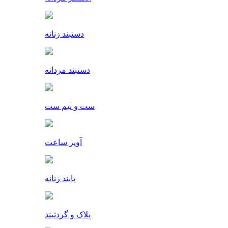
دستبند زنانه
دستبند مردانه
ست و نیم ست
آویز ساعت
پابند زنانه
پلاک و گردنبند