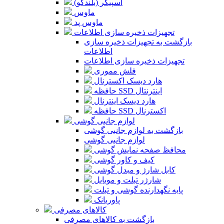
اسپیکر (بلندگو)
ماوس
ماوس پد
تجهیزات ذخیره سازی اطلاعات
بازگشت به تجهیزات ذخیره سازی
اطلاعات
تجهیزات ذخیره سازی اطلاعات
فلش مموری
هارد دیسک اکسترنال
حافظه SSD اینترنتال
هارد دیسک اینترنال
حافظه SSD اکسترنال
لوازم جانبی گوشی
بازگشت به لوازم جانبی گوشی
لوازم جانبی گوشی
محافظ صفحه نمایش گوشی
کیف و کاور گوشی
کابل شارژ و مبدل گوشی
شارژر تبلت و موبایل
پایه نگهدارنده گوشی و تبلت
پاوربانک
کالاهای مصرفی
بازگشت به کالاهای مصرفی