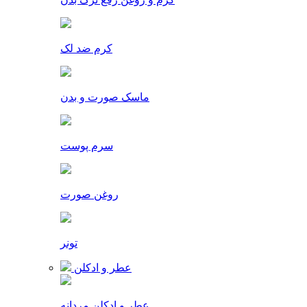
کرم ضد لک
ماسک صورت و بدن
سرم پوست
روغن صورت
تونر
عطر و ادکلن
عطر و ادکلن مردانه