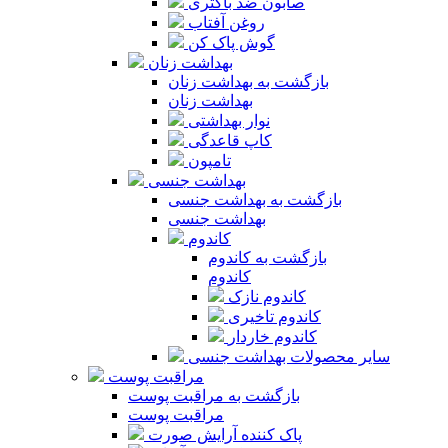
صابون ضد باکتری
روغن آفتاب
گوش پاک کن
بهداشت زنان
بازگشت به بهداشت زنان
بهداشت زنان
نوار بهداشتی
کاپ قاعدگی
تامپون
بهداشت جنسی
بازگشت به بهداشت جنسی
بهداشت جنسی
کاندوم
بازگشت به کاندوم
کاندوم
کاندوم نازک
کاندوم تاخیری
کاندوم خاردار
سایر محصولات بهداشت جنسی
مراقبت پوست
بازگشت به مراقبت پوست
مراقبت پوست
پاک کننده آرایش صورت