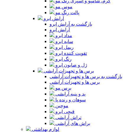
کرم، شامپو و اسپری رنگ مو
موس مو
پالت رنگ مو
آرایش ابرو
بازگشت به آرایش ابرو
آرایش ابرو
مداد ابرو
سایه ابرو
ریمل ابرو
تقویت کننده ابرو
رنگ ابرو
ژل و صابون ابرو
برس ها و تجهیزات آرایشی
بازگشت به برس ها و تجهیزات آرایشی
برس ها و تجهیزات آرایشی
برس مو
پد و پنبه آرایشی
سوهان و رنده پا
موچین
قیچی ابرو
تراش آرایشی
براش های آرایشی
لوازم بهداشتی