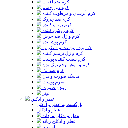
کرم ضد آفتاب
کرم دور چشم
کرم آبرسان و مرطوب کننده
کرم ضد چروک
کرم برنزه کننده
کرم روشن کننده
کرم و ژل ضد جوش
کرم پوشاننده
لایه بردار پوست و اسکراب
کرم و ژل ترمیم کننده
کرم سفت کننده پوست
کرم و روغن رفع ترک بدن
کرم ضد لک
ماسک صورت و بدن
سرم پوست
روغن صورت
تونر
عطر و ادکلن
بازگشت به عطر و ادکلن
عطر و ادکلن
عطر و ادکلن مردانه
عطر و ادکلن زنانه
اسپری