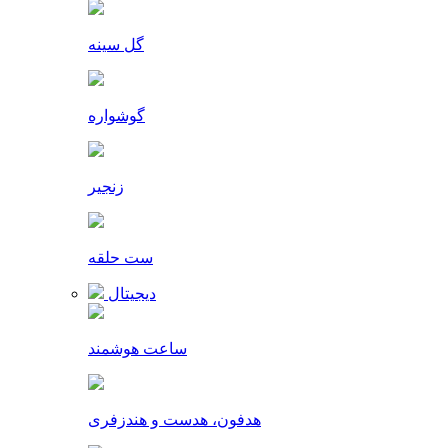
گل سینه
گوشواره
زنجیر
ست حلقه
دیجیتال
ساعت هوشمند
هدفون، هدست و هندزفری