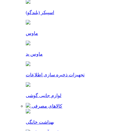
اسپیکر (بلندگو)
ماوس
ماوس پد
تجهیزات ذخیره سازی اطلاعات
لوازم جانبی گوشی
کالاهای مصرفی
بهداشت خانگی